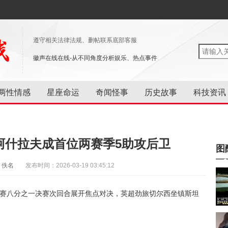
遵守相关法律法规、删帖联系底部客服
徽声在线在线-从不同角度分析娱乐、热点事件
两性情感
星座命运
奇闻怪事
历史故事
科技资讯
阿什拉夫成首位两赛季5助攻后卫
图
：佚名
发布时间：2026-03-19 03:45:12
欧冠联赛八分之一决赛次回合展开焦点对决，英超劲旅切尔西坐镇斯坦