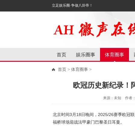
立足娱乐圈·争做八卦帝！
首页
娱乐圈事
体育圈事
首页
>
体育圈事
>
欧冠历史新纪录！
来源：未知
作者
北京时间3月18日晚间，2025/26赛季
福桥球场迎战法甲豪门巴黎圣日耳曼。