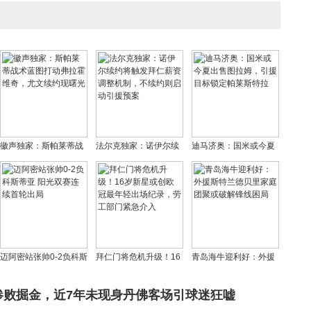
徽声独家：斯帕莱蒂战
法尔克独家：诺伊尔续
迪马济奥：国米或今夏
术蓝图打动弗拉霍维
约将触发拜仁薪资调整
出售图拉姆，引援目标
奇，尤文续约现曙光
机制，不续约则启动引
锁定帕莱斯特拉
援预案
迈阿密站张帅0-2负科斯
拜仁门将危机升级！16
青岛海牛迎利好：外援
蒂亚 阳光双赛连续首轮
岁新星或创欧冠最年轻
斯特兰德贝里家庭团聚
出局
出场纪录，劳工部门紧
或破解锋线困局
惨败掘金，近7年未现身丹佛客场引球迷狂嘘
急介入