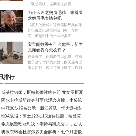
一联想词组，这泰国人妖真
为什么叫龙妈眉毛精，来看看
龙妈眉毛表情包吧
《权力的游戏》这档美国经典的系
列电视剧已经告别我们有一段时
间，但是剧中的一些经典画
宝宝闻蚊香有什么危害，新生
儿闻蚊香会怎么样？
夏天来了，伴随着高温热浪，还有
蚊子这个讨厌的东西，白天还可以
看见拍死，晚上可就没辙了，以前
讯排行
斯基拉独家：斯帕莱蒂续约在即 尤文图斯夏
阿尔卡拉斯新纹身引两代观念碰撞，小袋鼠
五线补强剑指欧冠
中冠80队报名公示：新江苏队、恒大足校队
荣耀新印记
NBA战报：骑士123-116逆转雄鹿，哈登莫
在列，安徽一队候补
希恩展望欧冠对决：期待与凯恩交手，团队
利联手发威
樊振东转会杜塞尔多夫全解析：七个月密谈
量是关键