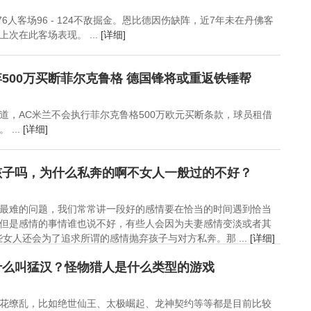
76人客场96 - 124不敌掘金。恩比德因伤缺阵，近7年未在丹佛客
次在此客场表现。 ...
[详细]
500万买断菲尔克鲁格 德国锋将或重返铁锤帮
道，AC米兰不会执行菲尔克鲁格500万欧元买断条款，球员租借
...
[详细]
孩子吗，为什么私奔的啊不女人一般过的不好？
最难的问题，我们常常讲一段好的感情要在恰当的时间遇到恰当
但是感情的事情谁也说不好，有些人会因为夫妻感情变淡或者其
女人还会为了追求所谓的感情抛弃孩子与对方私奔。那 ...
[详细]
什么叫猛汉？怪物猎人是什么类型的游戏
花缭乱，比如绝世仙王、太极崛起、龙神契约等等都是目前比较