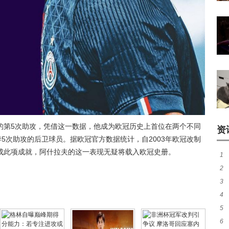
的第5次助攻，凭借这一数据，他成为欧冠历史上首位在两个不同
资
赛季5次助攻的后卫球员。据欧冠官方数据统计，自2003年欧冠改制
成此项成就，阿什拉夫的这一表现无疑将载入欧冠史册。
1
2
窗
3
成
4
等
5
布
6
力