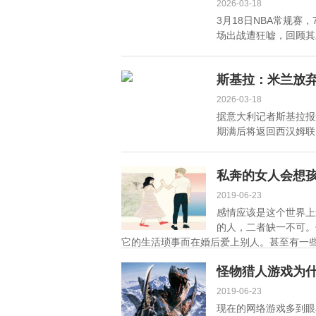
2026-03-18
3月18日NBA常规赛，
场出战遭狂嘘，回顾其上
斯基拉：米兰放弃
2026-03-18
据意大利记者斯基拉报
期满后将返回西汉姆联。 
私奔的女人会想
2019-06-23
感情应该是这个世界上
的人，二者缺一不可。
它的生活琐事而在婚后爱上别人。甚至有一些
怪物猎人游戏为
2019-06-23
现在的网络游戏多到眼