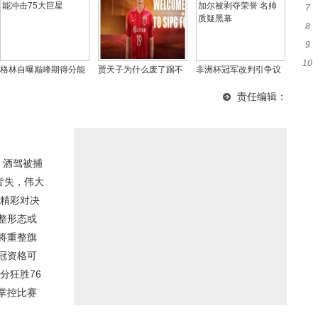
7
细
8
与
9
晚
10
下
格林自曝巅峰期得分能
贾天子为什么废了踢不
非洲杯冠军改判引争议
必
力：若专注进攻或能冲
上球，当年贾天子超牛
摩洛哥回应塞内加尔被
责任编辑：
击75大巨星
35米任意球视频来了！
剥夺荣誉 名帅质疑黑幕
 酒驾被捕
皆失，伟大
待精彩对决
整形态或
将重整旗
冠资格可
分狂胜76
掌控比赛