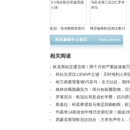
欧冠：埃泽赖斯双星闪
维尼修斯欧冠淘汰赛15
耀，阿森纳总比分3-1淘
球追平劳尔，皇马队史
汰勒沃库森晋级八强
第三仅次C罗本泽马
相关阅读
狄龙再陷交通丑闻！两个月前严重超速被罚
前早有前科< /a>
科比生涯仅1次MVP之谜：天时地利人和
无需多言< /a>
哈兰德展望曼城VS皇马：全力以赴，期
与逆转奇迹< /a>
格林自曝隐藏实力：得分如探囊取物，完
改写NBA格局< /a>
罗塞尼尔：欧冠出局是成长学费；切尔西
鼓争四< /a>
斯基拉：科莫希望皇马推迟回购帕斯，欧
能带来帮助< /a>
约基奇14助攻创中锋历史新纪录！掘金28
人升至西部第五< /a>
西蒙尼展望欧冠次回合：力求先声夺人，
节奏< /a>