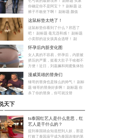
乞丐装的最新境界！ 副标题 买家
你确定你不是阿宝？？ 副标题 这
裤子不敢坐下啊！ 副标题 颜值
这鼠标垫太绝了！
这鼠标垫你看到了什么？邪恶了
吧！ 副标题 毫无违和感！ 副标题
小卖部的这女孩真会选呀！ 副
怀孕后内脏变化图
女人真的不容易，怀孕后，内脏被
挤压的严重，挺着大肚子干啥都不
方便！近日，刘嘉姵和闺蜜集体拍
漫威英雄的替身们
锤哥的替身也是辣么的帅气！ 副标
题 锤哥的替身好多啊！ 副标题 你
杀了你的替身，你可就没替
说天下
ts泰国红艺人是什么意思，红
艺人是干什么的？
提到泰国就会知道想到人妖，那是
打败了泰国庙宇成为泰国连接的第