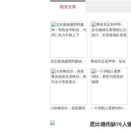
相关文章
尤尔曼德盛赞阿森纳：
摩洛哥足协声明：旨在
有机会夺欧冠，与拜仁
确保比赛规则公正执
实力不相上下
行，非质疑他队表现
小舒梅切尔：肩部重伤
一个伊朗人逐梦NBA：
或致生涯终结，拼尽全
梦想与现实的碰撞
力争取复出
恩比德伤缺76人