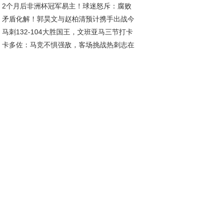
2个月后非洲杯冠军易主！球迷怒斥：腐败
节曝光 四大诱因揭秘
矛盾化解！郭昊文与赵柏清预计携手出战今
耻辱，非洲足球路在何方
马刺132-104大胜国王，文班亚马三节打卡
同曦对阵浙江
卡多佐：马竞不惧强敌，客场挑战热刺志在
班，雷诺空砍高分难救主
得