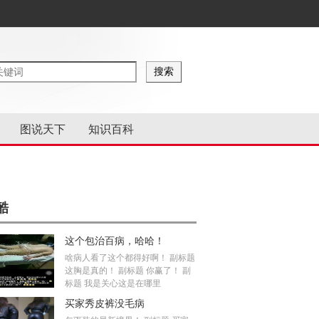
图说天下
知识百科
酷
这个包治百病，哈哈！
啥病人看了这个都得好啊！ 副标题
这胸是真的！ 副标题 你赢了！ 副
标题 我是关心这是在哪里
买家秀皮裤没毛病