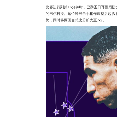
比赛进行到第16分钟时，巴黎圣日耳曼后
的巴尔科拉。这位锋线杀手稍作调整后起脚射
势，同时将两回合总比分扩大至7-2。