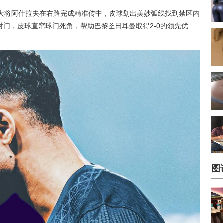
防大将阿什拉夫在右路完成精准传中，皮球划出美妙弧线找到禁区内
门，皮球直窜球门死角，帮助巴黎圣日耳曼取得2-0的领先优
图