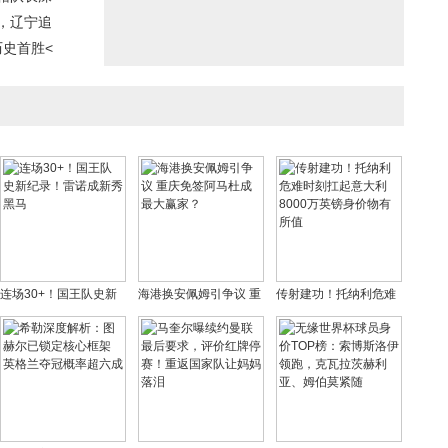
，辽宁追
历史首胜<
连场30+！国王队史新
海港换安佩姆引争议 重
传射建功！托纳利危难
纪录！雷诺成新秀黑马
庆免签阿马杜成最大赢
时刻扛起意大利 8000万
家？
英镑身价物有所值