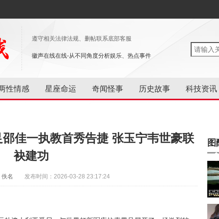
遵守相关法律法规、删帖联系底部客服
徽声在线在线-从不同角度分析娱乐、热点事件
两性情感
星座命运
奇闻怪事
历史故事
科技资讯
足邵佳一执教首秀告捷 张玉宁韦世豪联
图
袂建功
：佚名
发布时间：2026-03-28 23:17:24