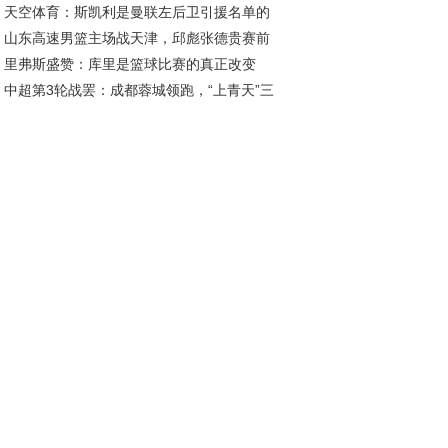
天空体育：斯凯利是曼联左后卫引援名单的
2026年底
山东高速男篮主场战天津，邱彪张德贵赛前
员；罗马诺：曼联已多次派球探考察迪奥曼德
里弗斯盛赞：库里是篮球比赛的真正改变
好互动引关注
中超第3轮战罢：成都蓉城领跑，“上青天”三
，影响力超越KD与詹姆斯
陷榜尾困境