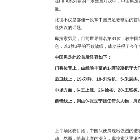
在FIFA系列赛的一场焦点对决中，中国男
量。
此役不仅是邵佳一执掌中国男足教鞭后的首
迷热议的话题。
库拉索男足，目前世界排名第81位，较中国
色，以3胜3平的不败战绩，成功获得了今年
中国男足此役首发阵容如下：
门将位置上，由经验丰富的1-颜骏凌把守大
后卫线上，19-刘洋、18-刘浩帆、5-朱辰
中场方面，6-王上源、26-徐彬、20-王钰
前锋线上，则由9-张玉宁担任箭头人物，肩
上半场比赛伊始，中国队便展现出强烈的进
动。然而，随着比赛的深入，库拉索队逐渐