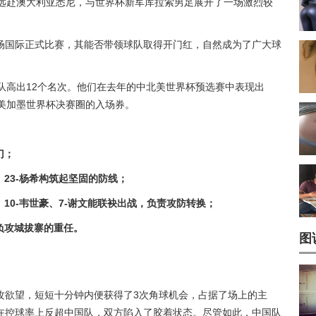
足远赴澳大利亚悉尼，与世界杯新军库拉索男足展开了一场激烈较
场国际正式比赛，其能否带领球队取得开门红，自然成为了广大球
队高出12个名次。他们在去年的中北美世界杯预选赛中表现出
美加墨世界杯决赛圈的入场券。
门；
杰、23-杨希构筑起坚固的防线；
栋、10-韦世豪、7-谢文能联袂出战，负责攻防转换；
负攻城拔寨的重任。
图
攻欲望，短短十分钟内便获得了3次角球机会，占据了场上的主
在控球率上反超中国队，双方陷入了胶着状态。尽管如此，中国队