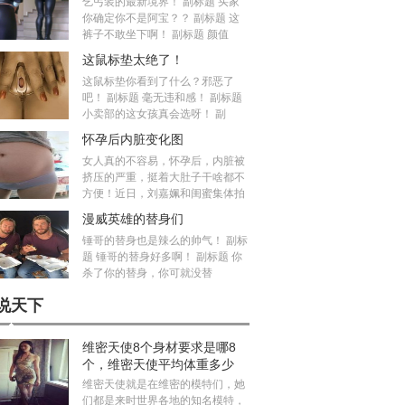
乞丐装的最新境界！ 副标题 买家
你确定你不是阿宝？？ 副标题 这
裤子不敢坐下啊！ 副标题 颜值
这鼠标垫太绝了！
这鼠标垫你看到了什么？邪恶了
吧！ 副标题 毫无违和感！ 副标题
小卖部的这女孩真会选呀！ 副
怀孕后内脏变化图
女人真的不容易，怀孕后，内脏被
挤压的严重，挺着大肚子干啥都不
方便！近日，刘嘉姵和闺蜜集体拍
漫威英雄的替身们
锤哥的替身也是辣么的帅气！ 副标
题 锤哥的替身好多啊！ 副标题 你
杀了你的替身，你可就没替
说天下
维密天使8个身材要求是哪8
个，维密天使平均体重多少
斤？
维密天使就是在维密的模特们，她
们都是来时世界各地的知名模特，