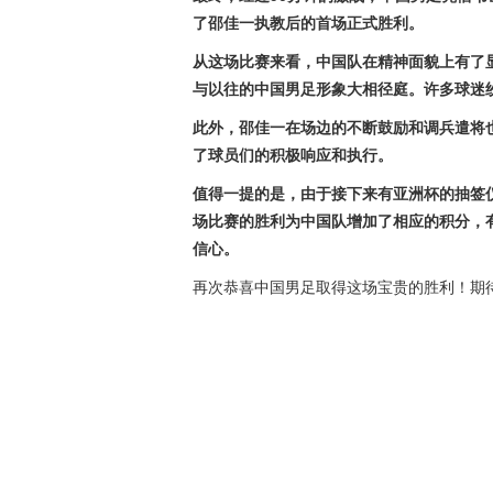
了邵佳一执教后的首场正式胜利。
从这场比赛来看，中国队在精神面貌上有了
与以往的中国男足形象大相径庭。许多球迷
此外，邵佳一在场边的不断鼓励和调兵遣将
了球员们的积极响应和执行。
值得一提的是，由于接下来有亚洲杯的抽签
场比赛的胜利为中国队增加了相应的积分，
信心。
再次恭喜中国男足取得这场宝贵的胜利！期