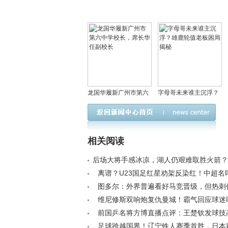
龙国华履新广州市第六
字母哥未来谁主沉浮？
中学校长，席长华任副
雄鹿轮值老板困局揭秘
校长
相关阅读
后场大将手感冰凉，湖人仍艰难取胜火箭？< 
离谱？U23国足红星劝架反染红！中超名
造争议：假公平< /a>
图多尔：外界普遍看好马竞晋级，但热刺
希望< /a>
维尼修斯双响炮复仇曼城！霸气回应球迷
巨星潜质< /a>
前国乒名将方博直播点评：王楚钦发球技
樊振东发球稍显平淡< /a>
足球跨越国界！辽宁铁人赛季首胜，日本