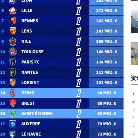
资
1
2
煌
3
尼
4
热
5
秀
6
师