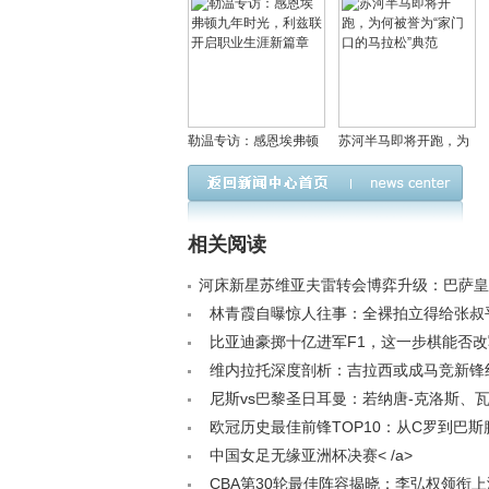
勒温专访：感恩埃弗顿
苏河半马即将开跑，为
九年时光，利兹联开启
何被誉为“家门口的马拉
职业生涯新篇章
松”典范
相关阅读
河床新星苏维亚夫雷转会博弈升级：巴萨皇
夺，夏季窗口成关键节点< /a>
林青霞自曝惊人往事：全裸拍立得给张叔
反应令人意外！< /a>
比亚迪豪掷十亿进军F1，这一步棋能否
车格局？< /a>
维内拉托深度剖析：吉拉西或成马竞新锋
卢卡库心态问题待解< /a>
尼斯vs巴黎圣日耳曼：若纳唐-克洛斯、
克瓦拉茨赫利亚、卢卡斯-埃尔南德斯出战< /
欧冠历史最佳前锋TOP10：从C罗到巴斯
是真正的禁区之王？< /a>
中国女足无缘亚洲杯决赛< /a>
CBA第30轮最佳阵容揭晓：李弘权领衔