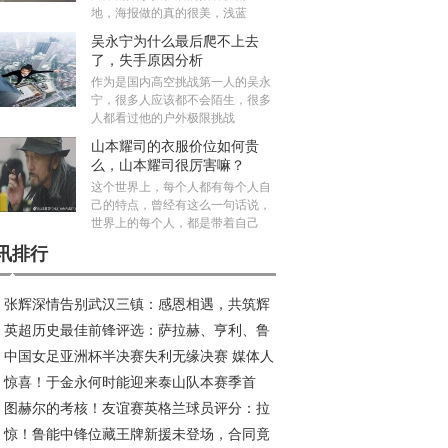
地，海报做的真的很美，浅蓝
吴永宁为什么最后爬不上去
了，失手原因分析
作为是国内高空挑战第一人的吴永
宁，很多人应该都不会陌生，很多
人都看过他的户外极限挑战
山本耀司的衣服价位如何贵
么，山本耀司很厉害嘛？
这个世界上，每个人都有每个人自
己的特点，曾经有这么一句话说，
世界上的每个人，都是带着自己
讯排行
张辉深情告别武汉三镇：感恩相遇，共筑辉
英超历史最佳前锋评选：萨拉赫、亨利、鲁
旅程
中国女足亚洲杯半决赛失利无缘决赛 媒体人
、C罗等巨星入围
惊喜！于金永何时能迎来泰山队本赛季首
议米利西奇去留
图赫尔的考核！友谊赛英格兰球员评分：拉
？或成王大雷理想接班人
惊！鲁能中锋位藏王牌新援未登场，合同竟
傅独秀 本怀特回归抢戏