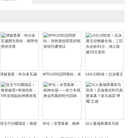
津媒更新：科尔多瓦崴
WTA1000迈阿密站：张
14分19助攻！总决赛主
脚无骨折，韧带伤势待
帅袁悦双双折戟 首轮均
控燃爆全场，三巨头合
详查
遭淘汰
砍91分，湖人险被29分
逆转
张玉宁闪耀国足！推射
评论｜冰雪落幕，精神
10人曼城再遭皇马双
破荒+单场传射，5年首
永续——米兰冬残奥会
杀！瓜迪奥拉时代真要