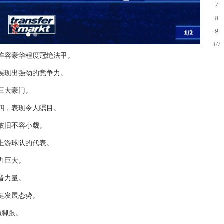
7
签至
8
一
9
峰
10
友
元，阵容豪华程度冠绝法甲。
者
，展现出强劲的竞争力。
第三大豪门。
前四，表现令人瞩目。
力依旧不容小觑。
中上游球队的代表。
潜力巨大。
新晋力量。
稳健发展态势。
稳脚跟。