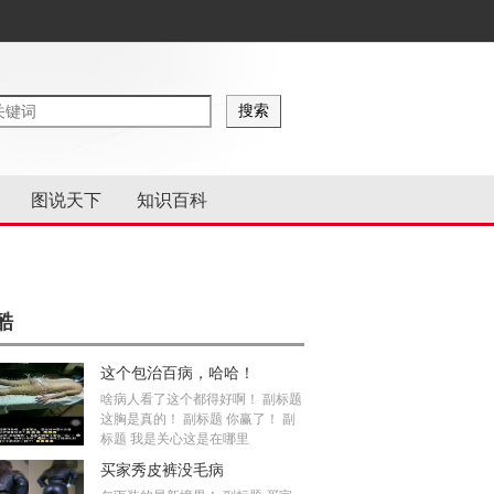
图说天下
知识百科
酷
这个包治百病，哈哈！
啥病人看了这个都得好啊！ 副标题
这胸是真的！ 副标题 你赢了！ 副
标题 我是关心这是在哪里
买家秀皮裤没毛病