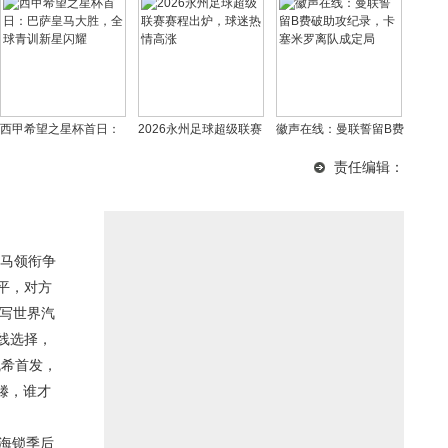
西甲希望之星杯首日：
2026永州足球超级联赛
徽声在线：曼联誓留B费
巴萨皇马大胜，全球青
赛程出炉，球迷热情高
破助攻纪录，卡塞米罗
责任编辑：
训新星闪耀
涨
离队成定局
马领衔争
平，对方
改写世界汽
线选择，
瓦希首发，
a>
滕，谁才
上海锁季后