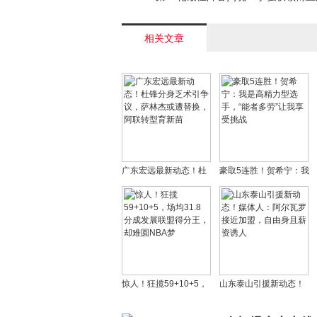
赛 胡金秋贺希宁同砍高分< /a>
相关文章
广东宏远最新动态！杜
豪取5连胜！贺希宁：我
锋分身乏术引争议，萨
是高精力型选手，“能者
林杰或遭替换，阿联转
多劳”让我享受挑战
型育新苗
惊人！狂揽59+10+5，
山东泰山引援新动态！
场均31.8分成发展联盟
媒体人：阿尔瓦罗接近