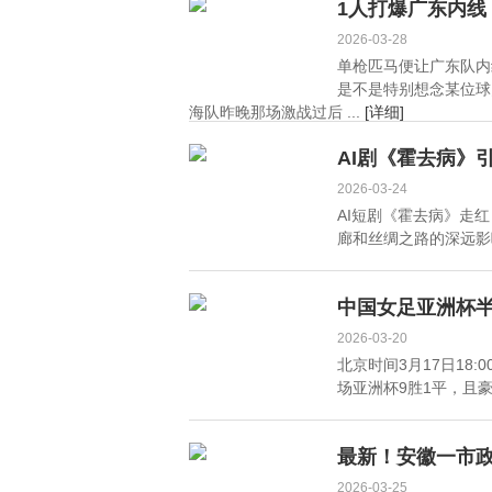
得分王，却难圆NBA梦
加盟，自由身且薪资诱
1人打爆广东内
人
2026-03-28
单枪匹马便让广东队内
是不是特别想念某位球
海队昨晚那场激战过后 ...
[详细]
AI剧《霍去病》
2026-03-24
AI短剧《霍去病》走
廊和丝绸之路的深远影响。
中国女足亚洲杯半
2026-03-20
北京时间3月17日18
场亚洲杯9胜1平，且豪
最新！安徽一市
2026-03-25