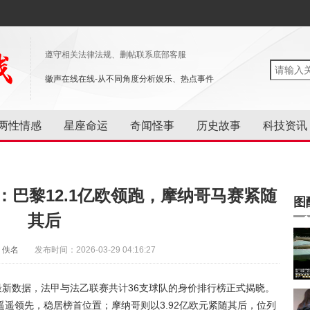
遵守相关法律法规、删帖联系底部客服
徽声在线在线-从不同角度分析娱乐、热点事件
两性情感
星座命运
奇闻怪事
历史故事
科技资讯
：巴黎12.1亿欧领跑，摩纳哥马赛紧随
图
其后
：佚名
发布时间：2026-03-29 04:16:27
最新数据，法甲与法乙联赛共计36支球队的身价排行榜正式揭晓。
遥遥领先，稳居榜首位置；摩纳哥则以3.92亿欧元紧随其后，位列