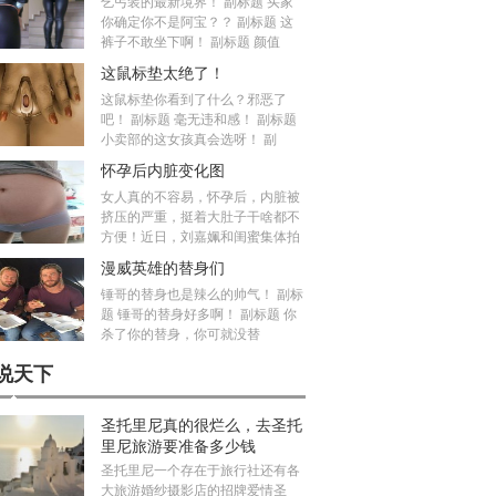
乞丐装的最新境界！ 副标题 买家
你确定你不是阿宝？？ 副标题 这
裤子不敢坐下啊！ 副标题 颜值
这鼠标垫太绝了！
这鼠标垫你看到了什么？邪恶了
吧！ 副标题 毫无违和感！ 副标题
小卖部的这女孩真会选呀！ 副
怀孕后内脏变化图
女人真的不容易，怀孕后，内脏被
挤压的严重，挺着大肚子干啥都不
方便！近日，刘嘉姵和闺蜜集体拍
漫威英雄的替身们
锤哥的替身也是辣么的帅气！ 副标
题 锤哥的替身好多啊！ 副标题 你
杀了你的替身，你可就没替
说天下
圣托里尼真的很烂么，去圣托
里尼旅游要准备多少钱
圣托里尼一个存在于旅行社还有各
大旅游婚纱摄影店的招牌爱情圣