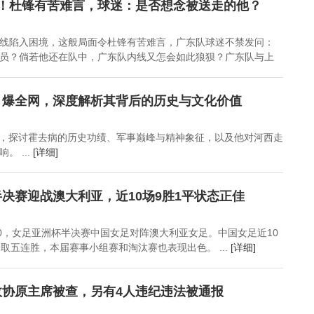
现如此神勇表现
闭幕的时代回响
落幕？皇马成其“梦魇”之
线！杜锋有苦难言，球迷：是否想念被送走的他？
谜
线陷入困境，这般局面令杜锋有苦难言，广东队球迷不禁发问：
员？倘若他还在队中，广东队内线又怎会如此狼狈？广东队与上
引爆全网，深度解析其背后的历史与文化价值
红，探讨霍去病的历史功绩、军事巅峰与精神象征，以及他对河西走
 ...
[详细]
决赛迎战澳大利亚，近10场9胜1平状态正佳
:00，女足亚洲杯半决赛中国女足对阵澳大利亚女足。中国女足近10
取五连胜，本届赛事小组赛和淘汰赛也表现出色。 ...
[详细]
政协原主席被查，另有4人违纪违法被通报