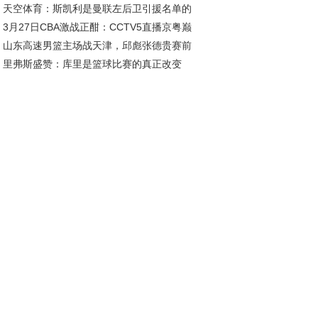
天空体育：斯凯利是曼联左后卫引援名单的
2026年底
3月27日CBA激战正酣：CCTV5直播京粤巅
员；罗马诺：曼联已多次派球探考察迪奥曼德
山东高速男篮主场战天津，邱彪张德贵赛前
对决，广东迎战北京
里弗斯盛赞：库里是篮球比赛的真正改变
好互动引关注
，影响力超越KD与詹姆斯