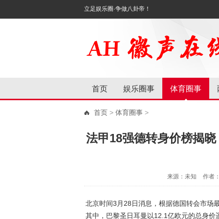
立足娱乐圈·争做八卦帝！
首页
娱乐圈事
体育圈事
首页
>
体育圈事
>
法甲18强德转身价榜揭晓
来源：未知
作者
北京时间3月28日消息，根据德国转会市场
其中，巴黎圣日耳曼以12.1亿欧元的总身价