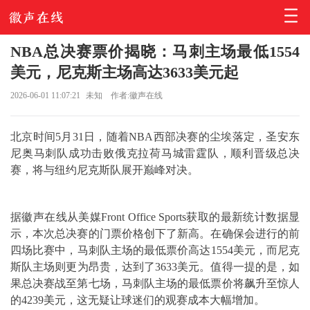
NBA总决赛票价揭晓：马刺主场最低1554
美元，尼克斯主场高达3633美元起
2026-06-01 11:07:21
未知
作者:徽声在线
北京时间5月31日，随着NBA西部决赛的尘埃落定，圣安东
尼奥马刺队成功击败俄克拉荷马城雷霆队，顺利晋级总决
赛，将与纽约尼克斯队展开巅峰对决。
据徽声在线从美媒Front Office Sports获取的最新统计数据显
示，本次总决赛的门票价格创下了新高。在确保会进行的前
四场比赛中，马刺队主场的最低票价高达1554美元，而尼克
斯队主场则更为昂贵，达到了3633美元。值得一提的是，如
果总决赛战至第七场，马刺队主场的最低票价将飙升至惊人
的4239美元，这无疑让球迷们的观赛成本大幅增加。