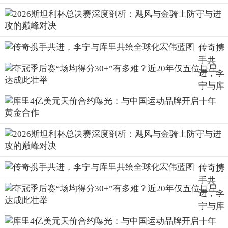
传奇携
手共
进，李
宁与库
里共绘
全球化
宏伟蓝
图
传奇携
手共
进，李
宁与库
里共绘