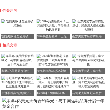
你关注的
攻防失序 辽篮亟需破局重生
NBA历史新篇章！三兄弟同队共战，字母哥续约风波再起
山东男篮季后赛前景堪忧，邱彪用人僵化成最大障碍
相关文章
库里4亿美元天价合约曝光：与中国运动品牌开启十年黄金合作
2026斯坦利杯总决赛深度剖析：飓风与金骑士防守与进攻的巅峰对决
传奇携手共进，李宁与库里共绘全球化宏伟蓝图
夺冠季后赛“场均得分30+”有多难？近20年仅五位巨星达成此壮举
Tim爆料：詹姆斯若离湖人，勇士或抛中产特例，但加盟可能性几何？
马刺尼克斯争冠谁更胜一筹？巴克利苏群杨毅等大咖预测揭晓