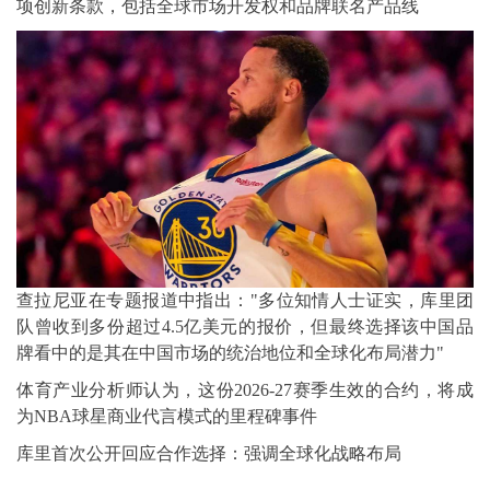
项创新条款，包括全球市场开发权和品牌联名产品线
查拉尼亚在专题报道中指出："多位知情人士证实，库里团
队曾收到多份超过4.5亿美元的报价，但最终选择该中国品
牌看中的是其在中国市场的统治地位和全球化布局潜力"
体育产业分析师认为，这份2026-27赛季生效的合约，将成
为NBA球星商业代言模式的里程碑事件
库里首次公开回应合作选择：强调全球化战略布局