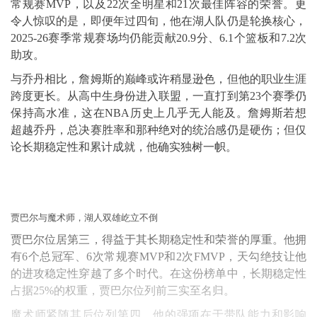
常规赛MVP，以及22次全明星和21次最佳阵容的荣誉。更
令人惊叹的是，即便年过四旬，他在湖人队仍是轮换核心，
2025-26赛季常规赛场均仍能贡献20.9分、6.1个篮板和7.2次
助攻。
与乔丹相比，詹姆斯的巅峰或许稍显逊色，但他的职业生涯
跨度更长。从高中生身份进入联盟，一直打到第23个赛季仍
保持高水准，这在NBA历史上几乎无人能及。詹姆斯若想
超越乔丹，总决赛胜率和那种绝对的统治感仍是硬伤；但仅
论长期稳定性和累计成就，他确实独树一帜。
贾巴尔与魔术师，湖人双雄屹立不倒
贾巴尔位居第三，得益于其长期稳定性和荣誉的厚重。他拥
有6个总冠军、6次常规赛MVP和2次FMVP，天勾绝技让他
的进攻稳定性穿越了多个时代。在这份榜单中，长期稳定性
占据25%的权重，贾巴尔位列前三实至名归。
魔术师紧随其后位列第四，他的强项在于带队能力和影响