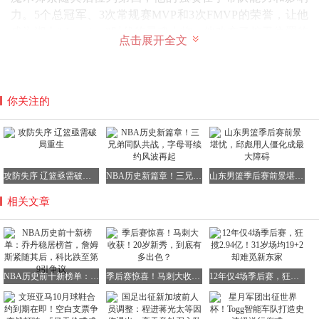
力。5个总冠军、3次常规赛MVP和3次FMVP的荣誉，让他
成为湖人“showtime”时代的灵魂人物。他改变了控卫位置的
点击展开全文
想象空间，不依赖疯狂得分，而是通过节奏、传球和组织将
球队整体实力提升到一个新高度。
邓肯超越奥尼尔，稳定与攻防的胜利
你关注的
邓肯位列第五，奥尼尔第六，这一对比颇具看点。奥尼尔的
巅峰时期确实更为猛烈，2000年至2002年连续三年夺得
FMVP，湖人三连冠期间他在低位的压制几乎无解。
然而，邓肯的优势在于长期稳定性。他19年职业生涯全部奉
攻防失序 辽篮亟需破局重生
NBA历史新篇章！三兄弟同队共战，字母哥续约风波再起
山东男篮季后赛前景堪忧，邱彪用人僵化成最大障碍
献给马刺，拥有5个总冠军、2次常规赛MVP、3次FMVP和
相关文章
15次全明星的荣誉，是马刺攻防体系的基石。
若仅看巅峰杀伤力，奥尼尔或许能排更高；但综合考虑长期
稳定性、攻防平衡和持续赢球能力，邓肯超越奥尼尔并不意
外。榜单中长期稳定性占据25%的权重，邓肯自然更占优
NBA历史前十新榜单：乔丹稳居榜首，詹姆斯紧随其后，科比跌至第9引争议
季后赛惊喜！马刺大收获！20岁新秀，到底有多出色？
12年仅4场季后赛，狂揽2.94亿！31岁场均19+2却难觅新东家
势。