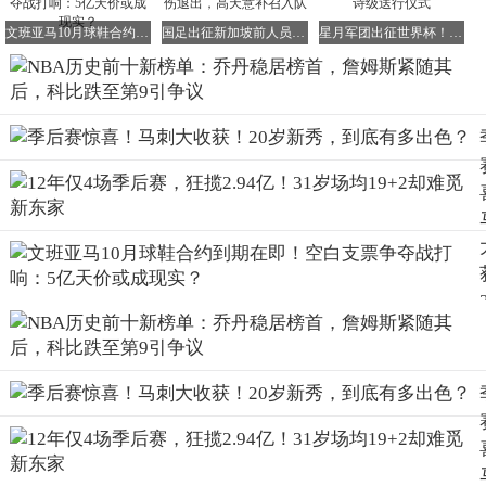
文班亚马10月球鞋合约到期在即！空白支票争夺战打响：5亿天价或成现实？
国足出征新加坡前人员调整：程进蒋光太等因伤退出，高天意补召入队
星月军团出征世界杯！Togg智能车队打造史诗级送行仪式