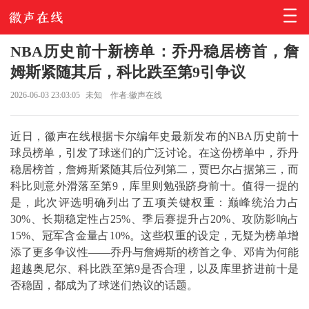
NBA历史前十新榜单：乔丹稳居榜首，詹
姆斯紧随其后，科比跌至第9引争议
2026-06-03 23:03:05
未知
作者:徽声在线
近日，徽声在线根据卡尔编年史最新发布的NBA历史前十
球员榜单，引发了球迷们的广泛讨论。在这份榜单中，乔丹
稳居榜首，詹姆斯紧随其后位列第二，贾巴尔占据第三，而
科比则意外滑落至第9，库里则勉强跻身前十。值得一提的
是，此次评选明确列出了五项关键权重：巅峰统治力占
30%、长期稳定性占25%、季后赛提升占20%、攻防影响占
15%、冠军含金量占10%。这些权重的设定，无疑为榜单增
添了更多争议性——乔丹与詹姆斯的榜首之争、邓肯为何能
超越奥尼尔、科比跌至第9是否合理，以及库里挤进前十是
否稳固，都成为了球迷们热议的话题。