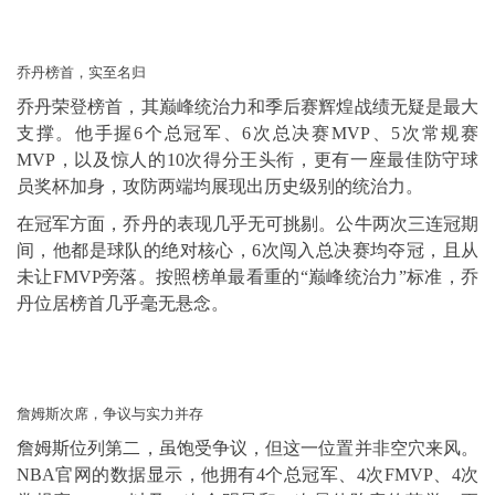
乔丹榜首，实至名归
乔丹荣登榜首，其巅峰统治力和季后赛辉煌战绩无疑是最大
支撑。他手握6个总冠军、6次总决赛MVP、5次常规赛
MVP，以及惊人的10次得分王头衔，更有一座最佳防守球
员奖杯加身，攻防两端均展现出历史级别的统治力。
在冠军方面，乔丹的表现几乎无可挑剔。公牛两次三连冠期
间，他都是球队的绝对核心，6次闯入总决赛均夺冠，且从
未让FMVP旁落。按照榜单最看重的“巅峰统治力”标准，乔
丹位居榜首几乎毫无悬念。
詹姆斯次席，争议与实力并存
詹姆斯位列第二，虽饱受争议，但这一位置并非空穴来风。
NBA官网的数据显示，他拥有4个总冠军、4次FMVP、4次