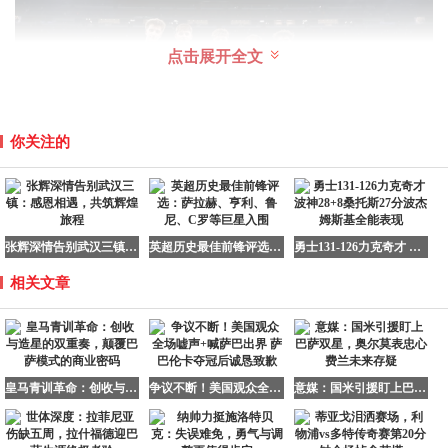
点击展开全文
你关注的
在人才选拔标准上，皇马打破传统框架。球探系统不再单纯
追求技术完美型球员，而是重点考察三个维度：战术理解弹
张辉深情告别武汉三镇：感恩相遇，共筑辉煌旅程
英超历史最佳前锋评选：萨拉赫、亨利、鲁尼、C罗等巨星入围
勇士131-126力克奇才 波神28+8桑托斯27分波杰姆斯基全能表现
性（占评估权重40%）、身体机能开发潜力（30%）、心理
相关文章
抗压阈值（30%）。这种评估模型成功挖掘出像卡马文加这
样技术粗糙但战术意识超前的特殊人才，其转会费较传统评
估体系预测值高出2200万欧元。
皇马青训革命：创收与造星的双重奏，颠覆巴萨模式的商业密码
争议不断！美国观众全场嘘声+喊萨巴出界 萨巴伦卡夺冠后诚恳致歉
意媒：国米引援盯上巴萨双星，奥尔莫表忠心费兰未来存疑
多元化培养体系解析
皇马的青训革命始于2018年启动的"百川计划"，该计划核心