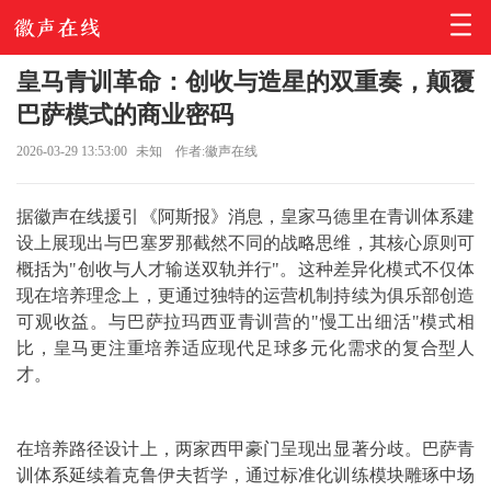
皇马青训革命：创收与造星的双重奏，颠覆
巴萨模式的商业密码
2026-03-29 13:53:00
未知
作者:徽声在线
据徽声在线援引《阿斯报》消息，皇家马德里在青训体系建
设上展现出与巴塞罗那截然不同的战略思维，其核心原则可
概括为"创收与人才输送双轨并行"。这种差异化模式不仅体
现在培养理念上，更通过独特的运营机制持续为俱乐部创造
可观收益。与巴萨拉玛西亚青训营的"慢工出细活"模式相
比，皇马更注重培养适应现代足球多元化需求的复合型人
才。
在培养路径设计上，两家西甲豪门呈现出显著分歧。巴萨青
训体系延续着克鲁伊夫哲学，通过标准化训练模块雕琢中场