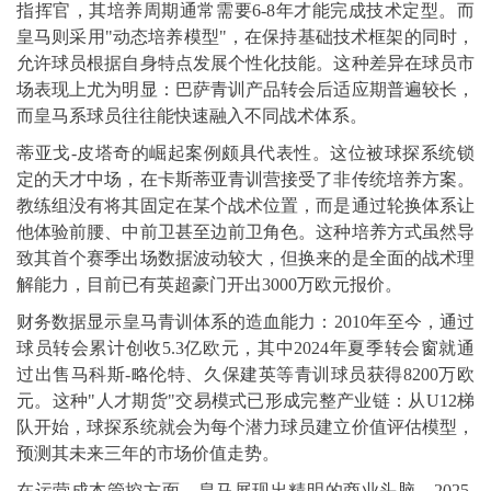
指挥官，其培养周期通常需要6-8年才能完成技术定型。而
皇马则采用"动态培养模型"，在保持基础技术框架的同时，
允许球员根据自身特点发展个性化技能。这种差异在球员市
场表现上尤为明显：巴萨青训产品转会后适应期普遍较长，
而皇马系球员往往能快速融入不同战术体系。
蒂亚戈-皮塔奇的崛起案例颇具代表性。这位被球探系统锁
定的天才中场，在卡斯蒂亚青训营接受了非传统培养方案。
教练组没有将其固定在某个战术位置，而是通过轮换体系让
他体验前腰、中前卫甚至边前卫角色。这种培养方式虽然导
致其首个赛季出场数据波动较大，但换来的是全面的战术理
解能力，目前已有英超豪门开出3000万欧元报价。
财务数据显示皇马青训体系的造血能力：2010年至今，通过
球员转会累计创收5.3亿欧元，其中2024年夏季转会窗就通
过出售马科斯-略伦特、久保建英等青训球员获得8200万欧
元。这种"人才期货"交易模式已形成完整产业链：从U12梯
队开始，球探系统就会为每个潜力球员建立价值评估模型，
预测其未来三年的市场价值走势。
在运营成本管控方面，皇马展现出精明的商业头脑。2025-