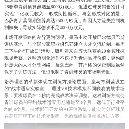
26赛季青训预算虽增至6000万欧元，但通过球员销售预计可
实现1.2亿欧元收入，形成良性循环。与之形成对比的是，
巴萨青训营同期预算高达7500万欧元，却因人才流失控制机
制缺失，导致实际创收不足4000万欧元。
市场开发策略的差异更为明显。皇马主动开放巴尔德贝巴斯
训练基地，与全球47家职业俱乐部建立人才交流机制。每周
三下午的"开放日"活动，吸引着来自五大联赛的20余名球探
现场考察。这种透明化运作不仅提升青训品牌价值，更构建
起庞大的人才分销网络。反观巴萨，其严格的保密制度虽然
保护了训练方法，但也限制了青训球员的市场曝光度。
培养理念的革新体现在训练方法论层面。皇马青训营设立
的"战术适应实验室"，通过VR技术模拟不同联赛的战术场
景，要求球员在15秒内完成战术决策调整。这种训练方式使
青训球员的平均战术适应周期缩短至3个月，远低于行业平
均的8个月。技术部门开发的AI评估系统，能实时分析球员
在高压环境下的技术变形率，为教练组提供精准改进方案。