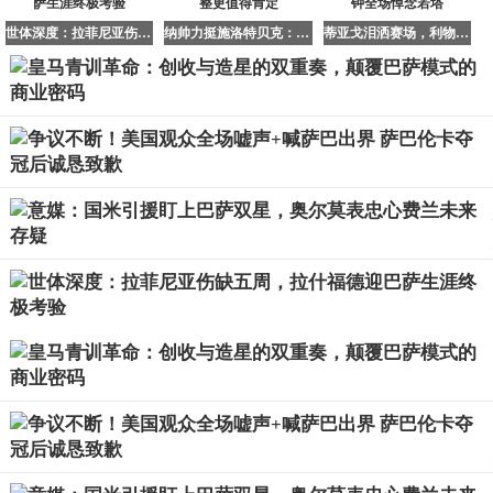
是打破位置固化培养模式。在U15梯队，所有球员必须掌握
世体深度：拉菲尼亚伤缺五周，拉什福德迎巴萨生涯终极考验
纳帅力挺施洛特贝克：失误难免，勇气与调整更值得肯定
蒂亚戈泪洒赛场，利物浦vs多特传奇赛第20分钟全场悼念若塔
至少三个位置的战术要求，中场球员需定期与边后卫进行位
置互换训练。这种跨界培养带来显著成效：近三年青训营出
身的边后卫，其助攻数据较传统培养模式提升65%，中场球
员的防守拦截效率提高42%。
教练组授权机制是另一创新点。各梯队主教练拥有完全的战
术自主权，从阵型选择到训练方法均可独立决策。这种去中
心化管理模式催生出多样化的战术风格：U17梯队采用三中
卫体系，U19梯队则主打433进攻阵型。俱乐部技术总监表
示："我们不需要青训产品成为战术复制品，而是要培养能
改变比赛规则的创造者。"
全球适应性培养战略正在显现成效。据统计，皇马青训球员
在英超、德甲的适应率达到78%，远高于巴萨系的52%。这
种差异化优势在转会市场形成独特竞争力：买方俱乐部愿意
为皇马青训球员支付20%-30%的溢价，因其战术兼容性可
降低引援风险。
个人能力强化工程是培养体系的基石。表现提升部门开发
的"木桶理论"训练法，针对每个球员的技术短板制定个性化