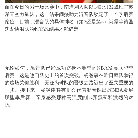
而在今日的另一场比赛中，南湾湖人队以140比132战胜了苏
瀑天空力量队，这一结果间接助力混音队锁定了一个季后赛
席位。目前，混音队的具体排名（第7还是第8）尚需等待圣
迭戈快船队的收官战结果才能确定。
无论如何，混音队已经成功跻身本赛季的NBA发展联盟季
后赛，这是他们队史上的首次突破。杨瀚森在昨日率队取得
的这场关键胜利，无疑为球队的晋级之路迈出了至关重要的
一步。接下来，杨瀚森将有机会代表混音队出战NBA发展
联盟季后赛，亲身感受那种高强度的比赛氛围和激烈的对
抗。