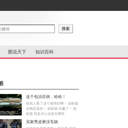
图说天下
知识百科
酷
这个包治百病，哈哈！
啥病人看了这个都得好啊！ 副标题
这胸是真的！ 副标题 你赢了！ 副
标题 我是关心这是在哪里
买家秀皮裤没毛病