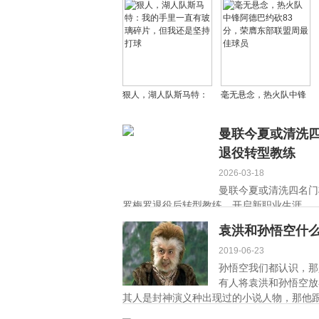
话题
周最佳，湖人迎战火箭
狠人，湖人队斯马特：
毫无悬念，热火队中锋
我的手里一直有玻璃碎
阿德巴约砍83分，荣膺
片，但我还是坚持打球
东部联盟周最佳球员
曼联今夏或清洗
退役转型教练
2026-03-18
曼联今夏或清洗四名门
罗梅罗退役后转型教练，开启新职业生涯。 ..
袁洪和孙悟空什
2019-06-23
孙悟空我们都认识，那
有人将袁洪和孙悟空放
其人是封神演义种出现过的小说人物，那他跟