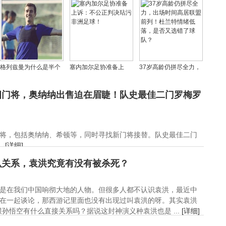
练缺席，罗威出战待定
力争取复出
握更胜一筹
格列兹曼为什么是半个
塞内加尔足协准备上
37岁高龄仍拼尽全力，
乌拉圭人，他万世、妖
诉：不公正判决玷污非
出场时间高居联盟前
人、学霸的外号怎么来
洲足球！
列！杜兰特情绪低落，
四门将，奥纳纳出售迫在眉睫！队史最佳二门罗梅罗
的？
是否又选错了球队？
将，包括奥纳纳、希顿等，同时寻找新门将接替。队史最佳二门
.
[详细]
么关系，袁洪究竟有没有被杀死？
是在我们中国响彻大地的人物。但很多人都不认识袁洪，最近中
在一起谈论，那西游记里面也没有出现过叫袁洪的呀。其实袁洪
孙悟空有什么直接关系吗？据说这封神演义种袁洪也是 ...
[详细]