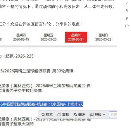
7
等
阵容不整的情况下，通过顽强防守和高效反击，从工体带走分数。
8
被
9
布
三分？欢迎在评论区留言讨论，分享你的观点！
10
局
+1