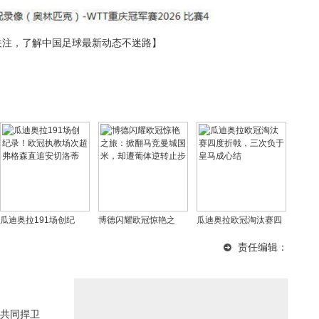
关注，了解中国足球最新动态不迷路】
瓜迪奥拉191场创纪
博德闪耀欧冠惊艳之
瓜迪奥拉欧冠淘汰赛四
录！欧冠执教场次超弗
旅：掀翻马竞曼城国
度折戟，三次负于皇马
责任编辑：
格森直追安切洛蒂
米，却遭葡体逆转止步
成心结
共同捍卫