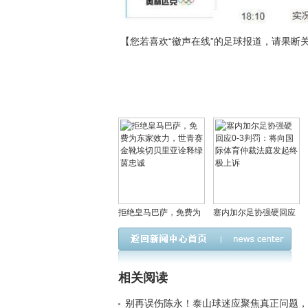
【您若喜欢“徽声在线”的足球报道，请果断
拒绝皇马巴萨，免费为
塞内加尔足协强硬回应
东家效力，世青赛金靴
0-3判罚：将向国际体育
埃切贝里亚诠释绿茵忠
仲裁法庭发起终极上诉
诚
相关阅读
别再误伤陈永！泰山球迷应聚焦真正问题，