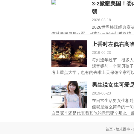
3-2掀翻美国！
朝
2026-03-18
2026世界棒球经典
连续两届屈居亚军，日本队三冠王朝被终结。 .
上香时左低右高
2019-06-23
每到逢年过节，很多人
观音赐与一个宝贝孩子
考上重点大学，也有的去求上天保佑全家可以
男生说女生可爱
2019-06-23
在日常生活男女生相处
但就是这么简单的一句
自己呢？还是代表着其他的意思哪？那么一般
首页
-
娱乐圈事
-