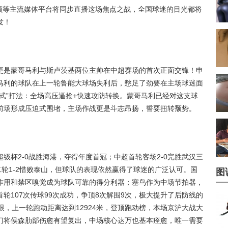
视频等主流媒体平台将同步直播这场焦点之战，全国球迷的目光都将
发！
更是蒙哥马利与斯卢茨基两位主帅在中超赛场的首次正面交锋！申
马利的球队在上一轮鲁能大球场失利后，憋足了劲要在主场球迷面
式”打法：全场高压逼抢+快速攻防转换。蒙哥马利已经对这支球
前场形成压迫式围堵，主场作战更是斗志昂扬，誓要扭转颓势。
级杯2-0战胜海港，夺得年度首冠；中超首轮客场2-0完胜武汉三
二轮1-2惜败泰山，但球队的表现依然赢得了球迷的广泛认可。国
图
作用和禁区嗅觉成为球队可靠的得分利器；塞鸟作为中场节拍器，
轮107次传球99次成功，争顶8次解围9次，极大提升了后防线的
眼，上一轮跑动距离达到12924米，登顶跑动榜，本场京沪大战大
门将侯森肋部伤愈有望复出，中场核心达万也基本痊愈，唯一需要