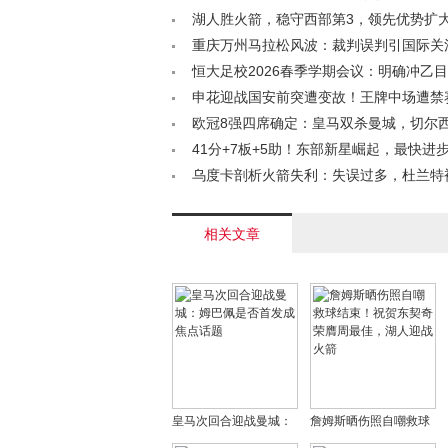
球队尊严< /a>
湖人胜火箭，稳守西部第3，领先优势扩
4悬了？或掉第6< /a>
重庆万州马拉松风波：裁判误判引国际关
田协重拳出击< /a>
恒大足校2026春季学期会议：明确冲乙
廉政与经营< /a>
申花迎战国安前突遭变故！王牌中场遭禁
飞或成关键先生< /a>
欧冠8强四席确定：皇马双杀曼城，切尔
汰，葡萄牙体育上演奇迹< /a>
41分+7板+5助！东部新星崛起，最快进
念？< /a>
乌度卡剖析火箭失利：失误过多，杜兰特
队友支援，防守东契奇待加强< /a>
相关文章
皇马次回合迎战曼城：
詹姆斯晒伤照自嘲救球
姆巴佩是否首发成焦点
结束！祝贺东契奇荣膺