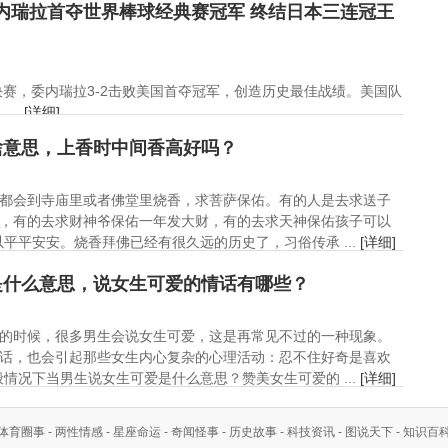
委内瑞拉首夺世界棒球经典赛冠军 终结日本三连冠王
赛决赛，委内瑞拉3-2击败美国首夺冠军，创造历史最佳战绩。美国队
..
[详细]
啥意思，上香时中间香高好吗？
都会到寺庙里或者佛堂里烧香，求菩萨保佑。有的人是去求送子
，有的去求财神爷保佑一年发大财，有的去求天神保佑孩子可以
平平安安。烧香拜佛已经有很久远的历史了，习俗传承 ...
[详细]
是什么意思，说女生可爱的情话有哪些？
的时候，很多男生会说女生可爱，这是再常见不过的一种现象。
话，也会引起那些女生内心复杂的心理活动：忍不住好奇是喜欢
情况下当男生说女生可爱是什么意思？赞美女生可爱的 ...
[详细]
体育圈事
-
两性情感
-
星座命运
-
奇闻怪事
-
历史故事
-
科技资讯
-
图说天下
-
知识百