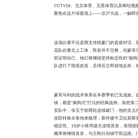
CCTV16、北京体育、五星体育以及咪咕
聚焦在这片绿茵场上——京沪大战，一触即
这场比赛不仅是两支传统豪门的直接对话，
花队此番北上工体，阵容并不完整，但蒙哥
前证明自己。他们将继续坚持标志性的“疯狗
队进行了彻底改造，丢球后立即就地反抢，
蒙哥马利的战术体系在本赛季初已见成效。超
镇，都是“疯狗式”打法的经典战例。虽然第
安队中，张玉宁前两轮连续破门，他的支点
攻防转换全靠他来梳理；新外援中卫拉莫斯首
稳定性。19岁小将邓捷夫连续首发，表现抢
概率将继续首发，与王刚分别镇守双边路。