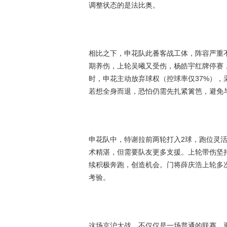
调整状态的是法比奥。
相比之下，申花队此番客战工体，阵容严重
期养伤，上轮吴曦又受伤，杨皓宇红牌停赛
时，申花主动放弃球权（控球率仅37%），
若想全身而退，恐怕仍需先扎紧篱笆，避免
申花队中，特谢拉前两轮打入2球，跑位灵
术精湛，但需要队友更多支援。上轮带伤坚
续积极奔跑，创造机会。门将薛庆浩上轮多次
考验。
这场京沪大战，不仅仅是一场普通的联赛，更