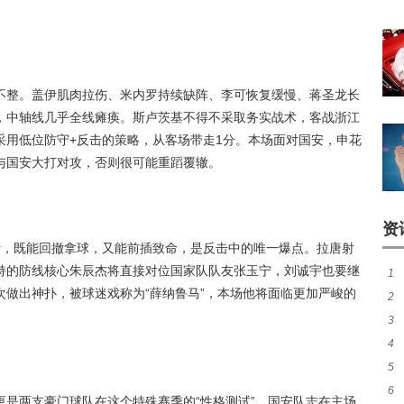
不整。盖伊肌肉拉伤、米内罗持续缺阵、李可恢复缓慢、蒋圣龙长
，中轴线几乎全线瘫痪。斯卢茨基不得不采取务实战术，客战浙江
采用低位防守+反击的策略，从客场带走1分。本场面对国安，申花
与国安大打对攻，否则很可能重蹈覆辙。
资
活，既能回撤拿球，又能前插致命，是反击中的唯一爆点。拉唐射
持的防线核心朱辰杰将直接对位国家队队友张玉宁，刘诚宇也要继
1
做出神扑，被球迷戏称为“薛纳鲁马”，本场他将面临更加严峻的
2
窗
3
加
4
成
5
胜
6
势
是两支豪门球队在这个特殊赛季的“性格测试”。国安队志在主场