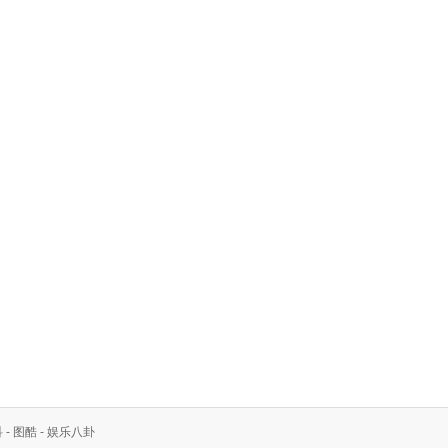
科
-
图酷
-
娱乐八卦