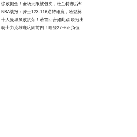
惨败掘金！全场无限被包夹，杜兰特赛后却
在列，安徽一队候补
NBA战报：骑士123-116逆转雄鹿，哈登莫
批评，乌度卡让人寒心
十人曼城虽败犹荣！若首回合如此踢 欧冠出
利联手发威
骑士力克雄鹿巩固前四！哈登27+6正负值
或成转折点
7 库兹马6中1成卧底