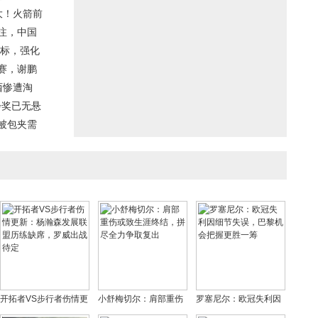
大！火箭前
注，中国
目标，强化
赛，谢鹏
西惨遭淘
步奖已无悬
被包夹需
开拓者VS步行者伤情更
小舒梅切尔：肩部重伤
罗塞尼尔：欧冠失利因
新：杨瀚森发展联盟历
或致生涯终结，拼尽全
细节失误，巴黎机会把