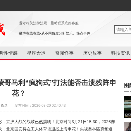
遵守相关法律法规、删帖联系底部客服
徽声在线在线-从不同角度分析娱乐、热点事件
两性情感
星座命运
奇闻怪事
历史故事
科技资讯
！蒙哥马利“疯狗式”打法能否击溃残阵申
图
花？
：佚名
发布时间：2026-03-20 02:40:43
京沪大战的战鼓已然擂响！北京时间3月21日15:30，2026赛
决，北京国安将在工人体育场迎战上海申花！央视奥林匹克频道