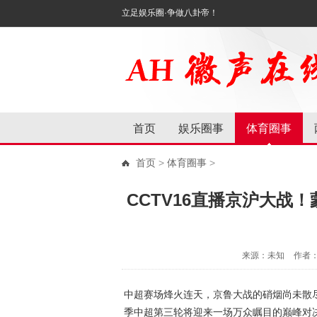
立足娱乐圈·争做八卦帝！
首页
娱乐圈事
体育圈事
首页
>
体育圈事
>
CCTV16直播京沪大战
来源：未知
作者
中超赛场烽火连天，京鲁大战的硝烟尚未散尽，
季中超第三轮将迎来一场万众瞩目的巅峰对