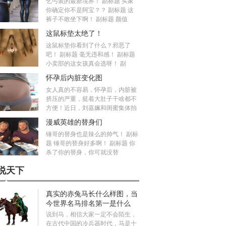
乞丐装的最新境界！ 副标题 买家
你确定你不是阿宝？？ 副标题 这
裤子不敢坐下啊！ 副标题 颜值
这鼠标垫太绝了！
这鼠标垫你看到了什么？邪恶了
吧！ 副标题 毫无违和感！ 副标题
小卖部的这女孩真会选呀！ 副
怀孕后内脏变化图
女人真的不容易，怀孕后，内脏被
挤压的严重，挺着大肚子干啥都不
方便！近日，刘嘉姵和闺蜜集体拍
漫威英雄的替身们
锤哥的替身也是辣么的帅气！ 副标
题 锤哥的替身好多啊！ 副标题 你
杀了你的替身，你可就没替
说天下
真实的赤兔马长什么样图，当
今世界名马排名第一是什么
马？
说到马，相信大家一定不会陌生，
在古代中国的冷兵器时代，马是十