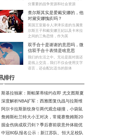
分重要的战争资源和社会资源
查尔斯其实是爱戴安娜的，他
对黛安娜愧疚吗？
英国王室最令人津津乐道的当属查
尔斯王子和戴安娜王妃以及卡米拉
之间的三角恋情，作为英
双手合十是谢谢的意思吗，微
信双手合十表情是啥意思
我们的生活之中。无论是面对面还
是线上交流，我们不仅会使用文字
语言，还会配比适当的肢体
讯排行
斯基拉独家：斯帕莱蒂续约在即 尤文图斯夏
深度解析NBA扩军：西雅图复仇战与拉斯维
五线补强剑指欧冠
阿尔卡拉斯新纹身引两代观念碰撞，小袋鼠
斯新王朝的资本博弈
詹姆斯杜兰特大小王对决，常规赛詹姆斯20
荣耀新印记
掘金伤病成双刃剑？季后赛前获意外体能优
11负，季后赛谁更胜一筹？
中冠80队报名公示：新江苏队、恒大足校队
成秘密武器