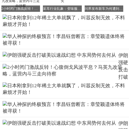
目标开采深度接近6000米。如此巨大的技术跨越，能否达成
2小时闭门激战反转！心腹倒戈风波平息？马英九改策略，蓝营内斗三走向待察
采耳行业乱象：变味服务背后的利益与监管缺失
问界发布新车为何遭到铺天盖地的维权？
预期目标尚属未知。
日本与澳大利亚达成的稀土协议，表面上看似是一次“成功
的突围”，实则是在无奈之下做出的“妥协之举”。以高价锁
定订单，换来的不过是短暂的供应稳定，却无法从根本上改
变其在稀土产业链上游受制于人的局面。
无论
高市早苗
此刻表现得多么欣喜，都无法掩盖一个事实：
伊朗
只要中国仍掌控着关键资源和技术，日本就将始终深陷“断
强硬
供焦虑”的阴影之中。
反击
打破
美以
速战
幻想
中东
局势
何去
伊朗
何从