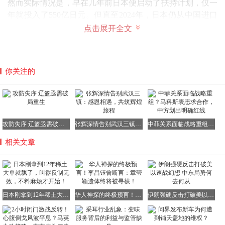
然而实际情况是，早在几年前日本便启动了扶持计划，仅一
年就投入了550亿日元。但直至2024年，日本仍从中国进口
了价值1.2248亿美元的大健康原料。目前，日本在技术追赶
点击展开全文
方面依旧困难重重，与中国的差距仍在持续扩大。就连《纽
约时报》也指出：“中国可能最终完全主导高端制造业”。
在关键矿产精炼环节，日本此前曾与多个国家进行接触，寻
你关注的
求合作机会，但最终都如同上述健康原料产业的情况一样，
无果而终。
攻防失序 辽篮亟需破局重生
张辉深情告别武汉三镇：感恩相遇，共筑辉煌旅程
中菲关系面临战略重组？马科斯表态求合作，中方划出明确红线
三、日方动作频频，要对6000米海底下手？
相关文章
当下，面对已然降临的稀土供应链压力，日本一方面着手寻
觅新的合作方，另一方面将目光投向深海稀土资源。近日，
其深海钻探船“地球号”已启航驶向相关海域，开展针对含有
稀土的海底泥浆的钻探试验。然而，技术层面所面临的现实
日本刚拿到12年稀土大单就飘了，叫嚣反制无效，不料麻烦才开始！
华人神探的终极预言！李昌钰曾断言：章莹颖遗体终将被寻获！
伊朗强硬反击打破美以速战幻想 中东局势何去何从
挑战不容小觑。
“地球号”仅开展过深度约2500米的小规模钻探试验，而此次