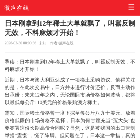
日本刚拿到12年稀土大单就飘了，叫嚣反制
无效，不料麻烦才开始！
2026-03-30 00:00:36
未知
作者:徽声在线
导读：日本刚拿到12年稀土大单就飘了，叫嚣反制无效，不
料麻烦才开始！
近期，日本与澳大利亚达成了一项稀土采购协议。值得关注
的是，在此次交易中，日方并未进行讨价还价，反而主动作
出承诺：未来12年之内，无论国际市场价格如何波动，都将
以最低每公斤110美元的价格采购澳方稀土。
需知，国际稀土价格曾一度下探至每公斤八九十美元。放着
价格低廉的市场价格不选择，日本为何甘愿充当“冤大头”也
要签署这份长期高价合同呢？显然，这是被我国的出口管制
举措“震慑”，慌了阵脚。但问题在于，日本这一举措，真的