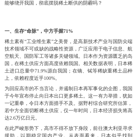
能够绕开我国，彻底摆脱稀土断供的阴霾吗？
一、生存“命脉”，中方手握71%
稀土素有“工业维生素”之美誉，是高新技术产业与国防尖端
技术领域不可或缺的战略性资源，广泛应用于电子信息、航
空航天、国防军工等诸多关键领域。日本作为资源匮乏的岛
国，在稀土供应方面高度依赖我国。相关数据表明，日本稀
土进口总量中71.9%源自我国；在镝、铽等稀缺重稀土品种
上，依赖程度近乎100%。
为回应高市的不当言论，并遏制日本再军事化的企图，我国
于今年宣布停止向日本出口更多稀土。这一有力举措，犹如
一记重拳，令日本方面措手不及。据野村综合研究所估算，
若中方全面切断稀土供应，仅一年时间，日本经济损失将高
达2.6万亿日元。
在此严峻形势下，高市不得不放下身段，前往澳大利亚寻求
援助，以期稳定国内产业。从表面看来，日本似乎找到