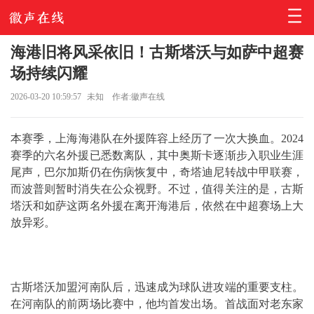
海港旧将风采依旧！古斯塔沃与如萨中超赛
场持续闪耀
2026-03-20 10:59:57
未知
作者:徽声在线
本赛季，上海海港队在外援阵容上经历了一次大换血。2024
赛季的六名外援已悉数离队，其中奥斯卡逐渐步入职业生涯
尾声，巴尔加斯仍在伤病恢复中，奇塔迪尼转战中甲联赛，
而波普则暂时消失在公众视野。不过，值得关注的是，古斯
塔沃和如萨这两名外援在离开海港后，依然在中超赛场上大
放异彩。
古斯塔沃加盟河南队后，迅速成为球队进攻端的重要支柱。
在河南队的前两场比赛中，他均首发出场。首战面对老东家