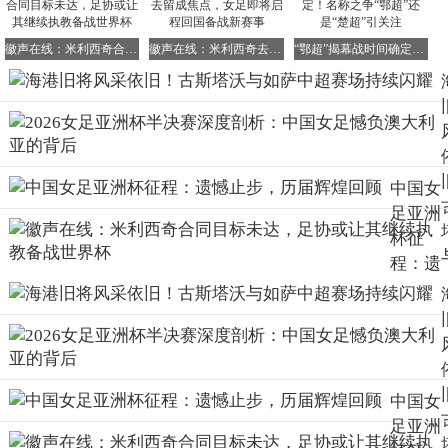
徽声在线：米利西奇合同目标未达，足协或让其继续执教备战世界杯
徽声在线：米利西奇去留成焦点，女足即将启程回国备战新赛事
“鄂超”揭幕战时间确定！名称之争“鄂超”还是“楚超”引关注
中国女
足亚洲
杯征
程：遗
憾止
步，历
届辉煌
回顾
中国女
足亚洲