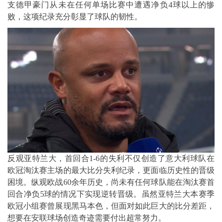
支德甲豪门从未在任何单场比赛中遭遇净负4球以上的惨
败，这项纪录充分彰显了球队的韧性。
反观亚特兰大，首回合1-6的失利不仅创造了意大利球队在
欧冠淘汰赛主场的最大比分失利纪录，更面临历史性的晋级
困境。纵观欧战60余年历史，尚未有任何球队能在淘汰赛首
回合净负5球的情况下实现逆转晋级。虽然亚特兰大本赛季
欧冠小组赛曾展现黑马本色，但面对如此巨大的比分差距，
想要在安联球场创造奇迹需要付出超常努力。