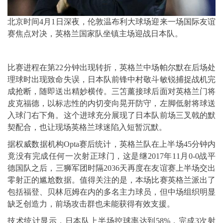
北京时间4月1日深夜，伦敦温布利大球场迎来一场国际友谊
赛焦点对决，英格兰国家队坐镇主场迎战日本队。
比赛进程在第22分钟出现转折，英格兰中场帕尔默在后场处
理球时出现致命失误，日本队前锋中村敬斗敏锐捕捉战机完
成抢断，随即送出精妙横传。三笘薰接球后面对英格兰门将
皮克福德，以标志性的内切变向晃开防守，左脚低射将球送
入球门右下角。这个进球充分展现了日本队前场三叉戟的默
契配合，也让现场英格兰球迷陷入短暂沉默。
据权威数据机构Opta赛后统计，英格兰队在上半场45分钟内
竟没有完成任何一次射正球门，这是继2017年11月0-0战平
德国队之后，三狮军团时隔2036天再度在友谊赛上半场交出
零射正的尴尬数据。值得关注的是，本场比赛英格兰派出了
包括福登、贝林厄姆在内的多名主力球员，但中场组织明显
缺乏创造力，前场攻击群也未能获得有效支援。
技术统计显示，日本队上半场控球率达到58%，完成3次射