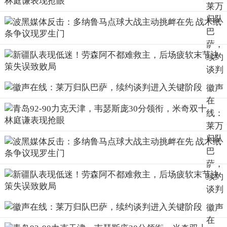
莱万
归队
巴
萨，
续约
谈判
进入
徽声
关键
在
阶段
线：
莱万
归队
巴
萨，
续约
谈判
进入
徽声
关键
在