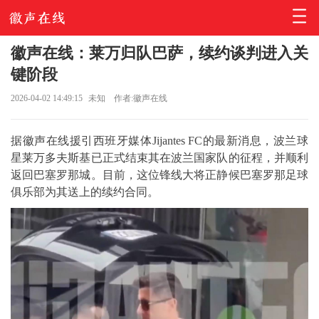
徽声在线：莱万归队巴萨，续约谈判进入关
键阶段
2026-04-02 14:49:15
未知
作者:徽声在线
据徽声在线援引西班牙媒体Jijantes FC的最新消息，波兰球
星莱万多夫斯基已正式结束其在波兰国家队的征程，并顺利
返回巴塞罗那城。目前，这位锋线大将正静候巴塞罗那足球
俱乐部为其送上的续约合同。