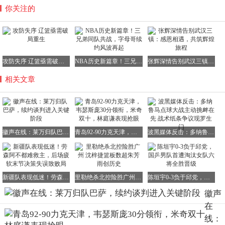
你关注的
攻防失序 辽篮亟需破局重生
NBA历史新篇章！三兄弟同队共战，字母哥续约风波再起
张辉深情告别武汉三镇：感恩相遇，共筑辉煌旅程
相关文章
徽声在线：莱万归队巴萨，续约谈判进入关键阶段
青岛92-90力克天津，韦瑟斯庞30分领衔，米奇双十，林庭谦表现抢眼
波黑媒体反击：多纳鲁马点球大战主动挑衅在先 战术纸条争议现罗生门
新疆队表现低迷！劳森阿不都难救主，后场疲软末节决策失误致败局
里勒绝杀北控险胜广州 沈梓捷篮板数超朱芳雨创历史
陈垣宇0-3负于邱党，国乒男队首遭淘汰女队六将全胜晋级
徽声
在
线：