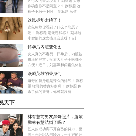
乞丐装的最新境界！ 副标题 买家
你确定你不是阿宝？？ 副标题 这
裤子不敢坐下啊！ 副标题 颜值
这鼠标垫太绝了！
这鼠标垫你看到了什么？邪恶了
吧！ 副标题 毫无违和感！ 副标题
小卖部的这女孩真会选呀！ 副
怀孕后内脏变化图
女人真的不容易，怀孕后，内脏被
挤压的严重，挺着大肚子干啥都不
方便！近日，刘嘉姵和闺蜜集体拍
漫威英雄的替身们
锤哥的替身也是辣么的帅气！ 副标
题 锤哥的替身好多啊！ 副标题 你
杀了你的替身，你可就没替
说天下
林有慧前男友黑哥照片，萧敬
腾林有慧结婚了吗？
艺人的成功离不开自己的努力，更
离不开经纪人的经营，一个好的经