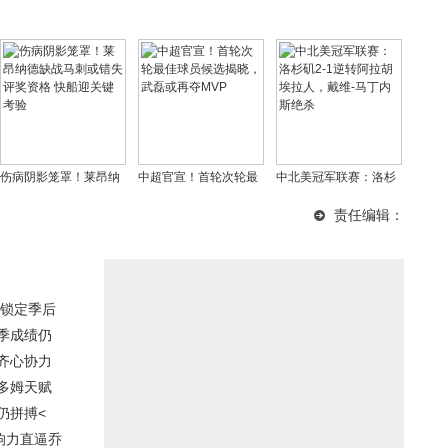
伤病阴影笼罩！莱昂纳
中超官宣！首轮次轮最
中北美冠军联赛：洛杉
德缺战马刺或错失评奖
佳球员候选揭晓，武磊
矶2-1逆转阿拉胡埃拉
责任编辑：
资格 快船迎关键考验
或再夺MVP
人，戴维-马丁内斯绝杀
支锁定季后
季成绩仍
齐心协力
多姆天赋
仍拼搏<
响力直逼乔