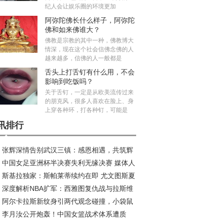
纪人会让娱乐圈的环境更加
阿弥陀佛长什么样子，阿弥陀
佛和如来佛谁大？
佛教是宗教的其中一种，佛教博大
情深，现在这个社会信佛念佛的人
越来越多，信佛的人一般都是
舌头上打舌钉有什么用，不会
影响到吃饭吗？
关于舌钉，一定是从欧美流传过来
的朋克风，很多人喜欢在脸上、身
上穿各种环，打各种钉，可能是
讯排行
张辉深情告别武汉三镇：感恩相遇，共筑辉
中国女足亚洲杯半决赛失利无缘决赛 媒体人
旅程
斯基拉独家：斯帕莱蒂续约在即 尤文图斯夏
议米利西奇去留
深度解析NBA扩军：西雅图复仇战与拉斯维
五线补强剑指欧冠
阿尔卡拉斯新纹身引两代观念碰撞，小袋鼠
斯新王朝的资本博弈
李月汝公开炮轰！中国女篮战术体系遭质
荣耀新印记