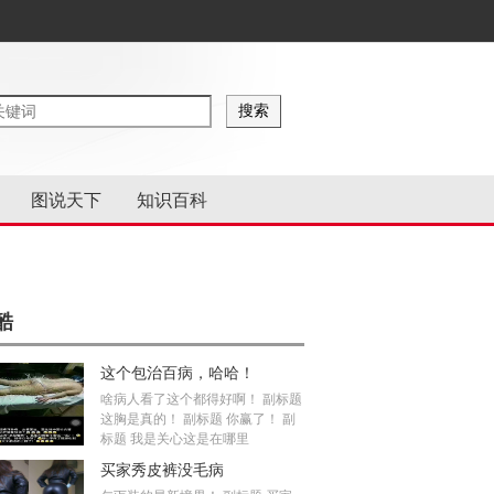
图说天下
知识百科
酷
这个包治百病，哈哈！
啥病人看了这个都得好啊！ 副标题
这胸是真的！ 副标题 你赢了！ 副
标题 我是关心这是在哪里
买家秀皮裤没毛病