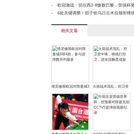
丹？< /a>
欧冠激战：切尔西2-8惨败巴黎，世俱杯
< /a>
6处关键调整！邵子钦乌日古木拉领衔锋
足半决赛战澳大利亚首发揭晓< /a>
相关文章
维尼修斯欧冠对阵曼城3
火箭战术混乱：控卫变
球4助，参与进球数并列
中锋，锋线打控卫，进
最多
攻流畅度成疑