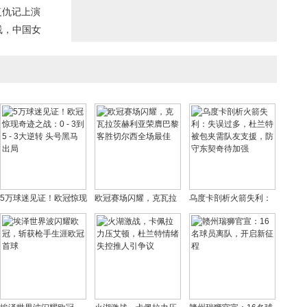
复仇记上演
线，中国女
5万球迷见证！欧冠惊现
欧冠赛场闪耀，克瓦拉
乌度卡剖析火箭失利：
奇迹之战：0 - 3到5 - 3
茨赫利亚荣膺巴黎客胜
失误过多，杜兰特被包
大逆转 头号黑马出局
切尔西全场最佳
夹需队友支援，防守东
契奇待加强