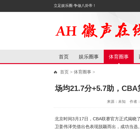
立足娱乐圈·争做八卦帝！
首页
娱乐圈事
体育圈事
首页
>
体育圈事
>
场均21.7分+5.7助，
来源：未知
作者
北京时间3月17日，CBA联赛官方正式揭晓了
卫姜伟泽凭借出色表现脱颖而出，成功当选