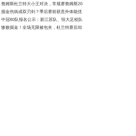
詹姆斯杜兰特大小王对决，常规赛詹姆斯20
，宫鲁鸣面临下课危机
掘金伤病成双刃剑？季后赛前获意外体能优
11负，季后赛谁更胜一筹？
中冠80队报名公示：新江苏队、恒大足校队
成秘密武器
惨败掘金！全场无限被包夹，杜兰特赛后却
在列，安徽一队候补
批评，乌度卡让人寒心