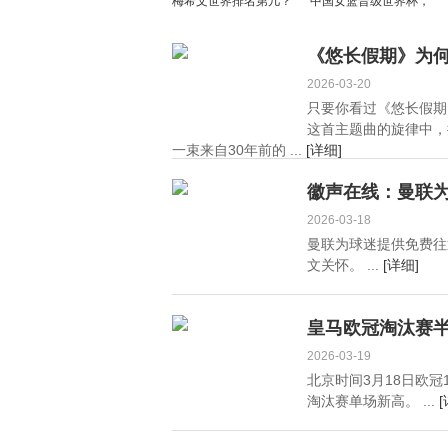
梅希文世界排名第几？
中国女篮晋级世界杯，
梅希文老婆魏莹莹资料
世预赛对阵捷克创
照片
CCTV5篮球收视新纪录
《悠长假期》为
2026-03-20
只要你看过《悠长假期》，
这首主题曲的旋律中，
一束来自30年前的 ...
[详细]
徽声在线：曼联为
2026-03-18
曼联为球迷提供免费往
文关怀。 ...
[详细]
皇马欧冠淘汰赛半
2026-03-19
北京时间3月18日欧冠1
淘汰赛单场新高。 ...
[