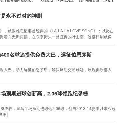
埃泽世界波闪耀欧冠，
火湖激战，卡佩拉力压
赣州瑞狮官宣：16名球
斩获枪手生涯欧冠首球
艾顿，杜兰特情绪失控
员离队，开启新征程
推人引争议
何是永不过时的神剧
就很难忘记那首经典的《LA·LA·LA LOVE SONG》；以及在
提着白无垢裙摆，在东京街头一路狂奔的叶山南。这部日剧就像
400名球迷提供免费大巴，远征伯恩茅斯
返大巴，助力远征伯恩茅斯，解决球迷交通难题，展现俱乐部人
场预期进球创新高，2.06球领跑纪录榜
/8决赛，皇马半场预期进球达2.06球，创自2013-14赛季以来欧冠
详细]