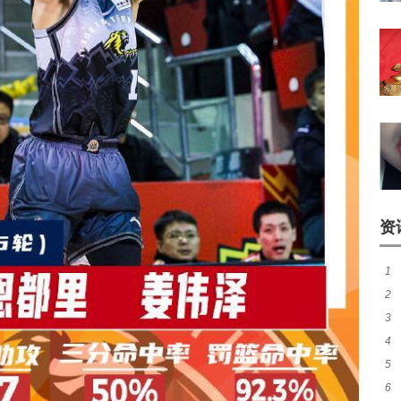
资
1
2
煌
3
热
4
窗
5
加
6
成