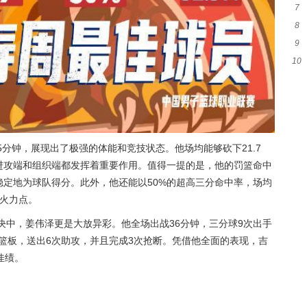
7
疑
8
胜
9
势
10
等
被
5分钟，展现出了极强的体能和竞技状态。他场均能够砍下21.7
，在进攻端和组织端都发挥着重要作用。值得一提的是，他的罚篮命中
够稳定地为球队得分。此外，他还能以50%的超高三分命中率，场均
的火力点。
决中，姜伟泽更是大放异彩。他全场出战36分钟，三分球9次出手
个篮板，送出6次助攻，并且完成3次抢断。凭借他全面的表现，吉
佳绩。