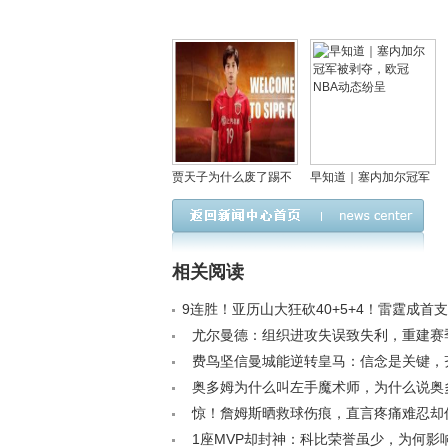
贾天子为什么废了踢不
早知道｜塞内加尔冠军
上球，当年贾天子超牛
被剥夺，欧冠NBA动态
35米任意球视频来了！
纷呈
相关阅读
9连胜！亚历山大狂砍40+5+4！雷霆成首
赛球队< /a>
尤尔曼德：组织进攻失误致失利，重建赛
值得骄傲< /a>
费鸟坚信曼城能逆转皇马：信念是关键，
共创历史< /a>
奥多姆为什么叫左手魔术师，为什么说奥
好？< /a>
惊！詹姆斯晒救球伤痕，直言疼痛难忍却
/a>
1座MVP却封神：科比荣誉虽少，为何影