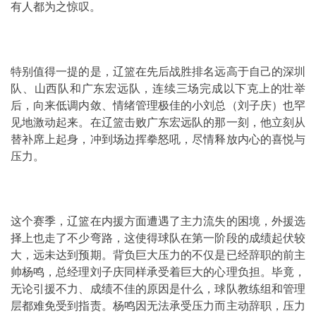
有人都为之惊叹。
特别值得一提的是，辽篮在先后战胜排名远高于自己的深圳
队、山西队和广东宏远队，连续三场完成以下克上的壮举
后，向来低调内敛、情绪管理极佳的小刘总（刘子庆）也罕
见地激动起来。在辽篮击败广东宏远队的那一刻，他立刻从
替补席上起身，冲到场边挥拳怒吼，尽情释放内心的喜悦与
压力。
这个赛季，辽篮在内援方面遭遇了主力流失的困境，外援选
择上也走了不少弯路，这使得球队在第一阶段的成绩起伏较
大，远未达到预期。背负巨大压力的不仅是已经辞职的前主
帅杨鸣，总经理刘子庆同样承受着巨大的心理负担。毕竟，
无论引援不力、成绩不佳的原因是什么，球队教练组和管理
层都难免受到指责。杨鸣因无法承受压力而主动辞职，压力