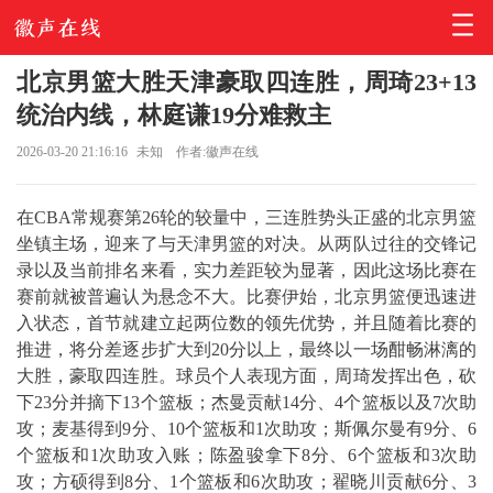
北京男篮大胜天津豪取四连胜，周琦23+13
统治内线，林庭谦19分难救主
2026-03-20 21:16:16
未知
作者:徽声在线
在CBA常规赛第26轮的较量中，三连胜势头正盛的北京男篮
坐镇主场，迎来了与天津男篮的对决。从两队过往的交锋记
录以及当前排名来看，实力差距较为显著，因此这场比赛在
赛前就被普遍认为悬念不大。比赛伊始，北京男篮便迅速进
入状态，首节就建立起两位数的领先优势，并且随着比赛的
推进，将分差逐步扩大到20分以上，最终以一场酣畅淋漓的
大胜，豪取四连胜。球员个人表现方面，周琦发挥出色，砍
下23分并摘下13个篮板；杰曼贡献14分、4个篮板以及7次助
攻；麦基得到9分、10个篮板和1次助攻；斯佩尔曼有9分、6
个篮板和1次助攻入账；陈盈骏拿下8分、6个篮板和3次助
攻；方硕得到8分、1个篮板和6次助攻；翟晓川贡献6分、3