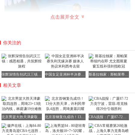
点击展开全文
你关注的
张辉深情告别武汉三镇：感恩相遇，共筑辉煌旅程
中国女足亚洲杯半决赛失利无缘决赛 媒体人热议米利西奇去留
斯基拉独家：斯帕莱蒂续约在即 尤文图斯夏窗五线补强剑指欧冠
相关文章
下半场易边再战，两队又展开了激烈的对攻大战。赖俊豪三
分球命中，周琦在篮下先是重扣得分，随后又吃饼轻松得
分，詹姆斯两罚全中，比赛陷入胶着状态。杰曼连续突破得
手，詹姆斯三分球命中，周琦反击得分，北京男篮以53 - 33
北京男篮大胜天津豪取四连胜，周琦23+13统治内线，林庭谦19分难救主
北京首钢复仇成功！13分大胜天津，许利民带队4连胜，周琦麦基闪耀
CBA战报：广厦87-72力克宁波，雷琼-塔克独得29分引领胜利
领先。郑昊燃内切外投连续得分，林庭谦三分球命中后又反
击得分，天津男篮打出一波10 - 2的进攻高潮，将分差缩