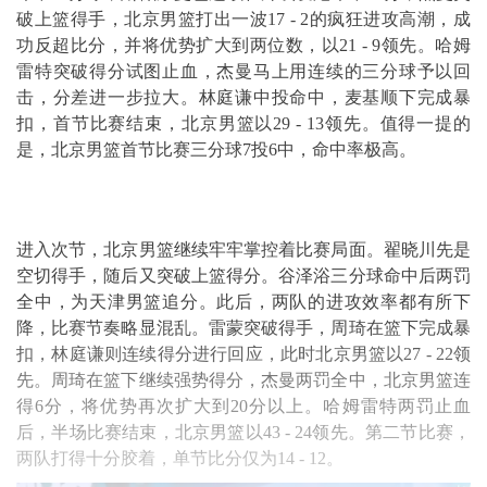
破上篮得手，北京男篮打出一波17 - 2的疯狂进攻高潮，成
功反超比分，并将优势扩大到两位数，以21 - 9领先。哈姆
雷特突破得分试图止血，杰曼马上用连续的三分球予以回
击，分差进一步拉大。林庭谦中投命中，麦基顺下完成暴
扣，首节比赛结束，北京男篮以29 - 13领先。值得一提的
是，北京男篮首节比赛三分球7投6中，命中率极高。
进入次节，北京男篮继续牢牢掌控着比赛局面。翟晓川先是
空切得手，随后又突破上篮得分。谷泽浴三分球命中后两罚
全中，为天津男篮追分。此后，两队的进攻效率都有所下
降，比赛节奏略显混乱。雷蒙突破得手，周琦在篮下完成暴
扣，林庭谦则连续得分进行回应，此时北京男篮以27 - 22领
先。周琦在篮下继续强势得分，杰曼两罚全中，北京男篮连
得6分，将优势再次扩大到20分以上。哈姆雷特两罚止血
后，半场比赛结束，北京男篮以43 - 24领先。第二节比赛，
两队打得十分胶着，单节比分仅为14 - 12。