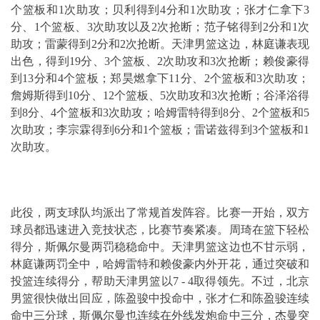
个篮板和1次助攻；贝利得到4分和1次助攻；张才仁拿下3
分、1个篮板、3次助攻以及2次抢断；范子铭得到2分和1次
助攻；雷蒙得到2分和2次抢断。天津男篮这边，林庭谦表现
出色，得到19分、3个篮板、2次助攻和3次抢断；赖俊豪得
到13分和4个篮板；郑昊燃拿下11分、2个篮板和3次助攻；
詹姆斯得到10分、12个篮板、5次助攻和3次抢断；谷泽浴得
到8分、4个篮板和3次助攻；哈姆雷特得到8分、2个篮板和5
次助攻；李宗霖得到6分和1个篮板；雷诺兹得到3个篮板和1
次助攻。
此役，两支球队均派出了常规首发阵容。比赛一开始，双方
球员都迅速进入竞技状态，比赛节奏紧凑。周琦在篮下轻松
得分，斯佩尔曼两罚稳稳命中。天津男篮这边也不甘示弱，
林庭谦两罚全中，哈姆雷特和赖俊豪内外开花，通过突破和
投篮连续得分，帮助天津男篮以7 - 4取得领先。不过，北京
男篮很快做出回应，陈盈骏中投命中，张才仁和陈盈骏连续
命中三分球，斯佩尔曼也连续在外线发炮命中三分，杰曼突