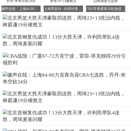
小。麦基顺下暴扣后又低位强打得分，贝利反击暴扣后突破
徽声在线：上海84-80力克青岛迎CBA七连胜，乔丹-米奇空砍24分
上海男篮84 - 80逆转青岛，洛夫顿18+7+5闪耀，米奇24+14难救主
CBA常规赛第26轮激战，上海久事力克青岛崂山啤酒迎七连胜
得分，北京男篮打出一波8 - 2，再次将优势扩大到20分。赖
俊豪和哈姆雷特连续两罚全中，方硕三分球命中。第三节比
赛结束，北京男篮以71 - 52领先。
最后一节比赛，林庭谦中投命中后两罚全中，方硕和陈应龙
连续命中三分球，郑昊燃三分球也命中，周琦在篮下轻松得
分，北京男篮以79 - 59领先。此后，北京男篮没有给天津男
篮任何翻盘的机会，始终保持着巨大的领先优势，最终以88
- 75轻松战胜天津男篮，顺利取得一波四连胜。