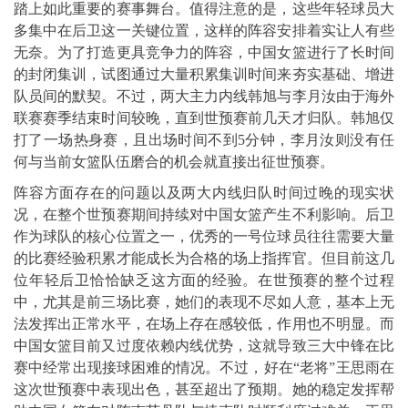
踏上如此重要的赛事舞台。值得注意的是，这些年轻球员大
多集中在后卫这一关键位置，这样的阵容安排着实让人有些
无奈。为了打造更具竞争力的阵容，中国女篮进行了长时间
的封闭集训，试图通过大量积累集训时间来夯实基础、增进
队员间的默契。不过，两大主力内线韩旭与李月汝由于海外
联赛赛季结束时间较晚，直到世预赛前几天才归队。韩旭仅
打了一场热身赛，且出场时间不到5分钟，李月汝则没有任
何与当前女篮队伍磨合的机会就直接出征世预赛。
阵容方面存在的问题以及两大内线归队时间过晚的现实状
况，在整个世预赛期间持续对中国女篮产生不利影响。后卫
作为球队的核心位置之一，优秀的一号位球员往往需要大量
的比赛经验积累才能成长为合格的场上指挥官。但目前这几
位年轻后卫恰恰缺乏这方面的经验。在世预赛的整个过程
中，尤其是前三场比赛，她们的表现不尽如人意，基本上无
法发挥出正常水平，在场上存在感较低，作用也不明显。而
中国女篮目前又过度依赖内线优势，这就导致三大中锋在比
赛中经常出现接球困难的情况。不过，好在“老将”王思雨在
这次世预赛中表现出色，甚至超出了预期。她的稳定发挥帮