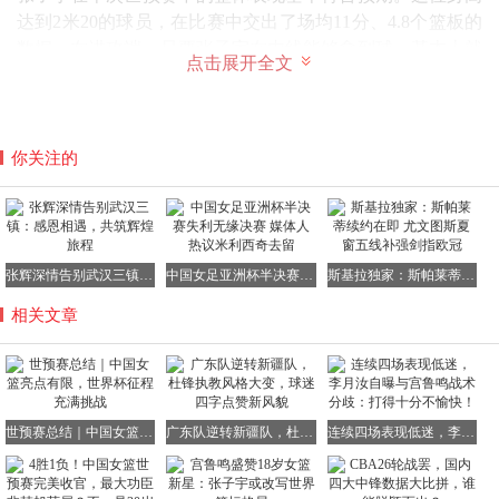
达到2米20的球员，在比赛中交出了场均11分、4.8个篮板的
数据。在进攻端，只要张子宇在内线能够拿到球，基本上就
点击展开全文
能将球转化为得分。这得益于她明显的身高优势，以及她在
内线进攻时养成的良好习惯。她接球后不会将球往下放，而
是直接伸直手臂投篮，这一动作在很大程度上避免了被对手
切球的风险，也极大地提升了她的内线命中率。张子宇的场
你关注的
均效率值在队内处于较高水平，这无疑是一个令人欣喜的现
象。主教练宫鲁鸣也表示，张子宇未来有望成长为世界级的
中锋。
然而需要指出的是，本次世预赛的对手实力参差不齐。除了
张辉深情告别武汉三镇：感恩相遇，共筑辉煌旅程
中国女足亚洲杯半决赛失利无缘决赛 媒体人热议米利西奇去留
斯基拉独家：斯帕莱蒂续约在即 尤文图斯夏窗五线补强剑指欧冠
比利时是世界强队外，巴西、捷克队存在较为明显的阵容问
相关文章
题或技术短板，南苏丹与马里则是典型的非洲球队，球员身
体素质出色，但技战术素养相对不足。在这样的对手情况
下，本次世预赛对于张子宇实力的检验可能并不真实和客
观。更何况，即便面对这样的对手，张子宇在防守端也存在
明显短板。尤其是当对手拥有善于投射的中锋时，她的防守
世预赛总结｜中国女篮亮点有限，世界杯征程充满挑战
广东队逆转新疆队，杜锋执教风格大变，球迷四字点赞新风貌
连续四场表现低迷，李月汝自曝与宫鲁鸣战术分歧：打得十分不愉快！
问题就会被无限放大。