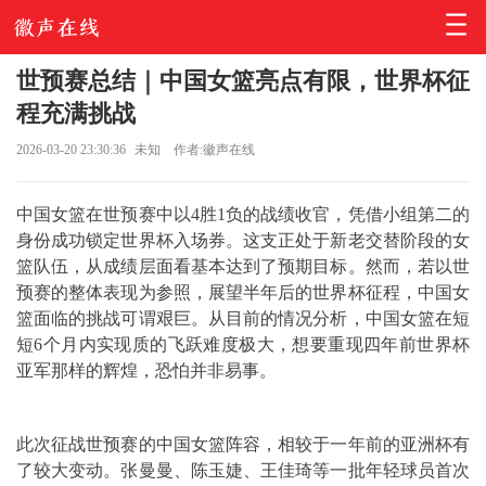
世预赛总结｜中国女篮亮点有限，世界杯征
程充满挑战
2026-03-20 23:30:36
未知
作者:徽声在线
中国女篮在世预赛中以4胜1负的战绩收官，凭借小组第二的
身份成功锁定世界杯入场券。这支正处于新老交替阶段的女
篮队伍，从成绩层面看基本达到了预期目标。然而，若以世
预赛的整体表现为参照，展望半年后的世界杯征程，中国女
篮面临的挑战可谓艰巨。从目前的情况分析，中国女篮在短
短6个月内实现质的飞跃难度极大，想要重现四年前世界杯
亚军那样的辉煌，恐怕并非易事。
此次征战世预赛的中国女篮阵容，相较于一年前的亚洲杯有
了较大变动。张曼曼、陈玉婕、王佳琦等一批年轻球员首次