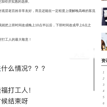
更加经济实惠的选择。
对底层老百姓非常友好，而且还能在一定程度上缓解晚高峰的客流
就把上班时间改成晚上10点半以后，下班时间改成早上6点之
对打工人的最大敬意！
资
1
2
3
续
4
煌
5
作
6