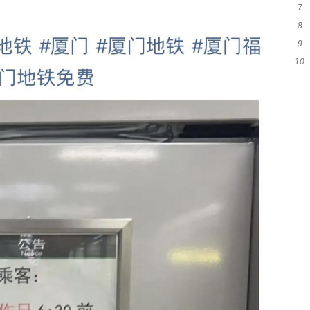
7
詹
8
起
9
尼
10
分
是