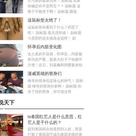
乞丐装的最新境界！ 副标题 买家
你确定你不是阿宝？？ 副标题 这
裤子不敢坐下啊！ 副标题 颜值
这鼠标垫太绝了！
这鼠标垫你看到了什么？邪恶了
吧！ 副标题 毫无违和感！ 副标题
小卖部的这女孩真会选呀！ 副
怀孕后内脏变化图
女人真的不容易，怀孕后，内脏被
挤压的严重，挺着大肚子干啥都不
方便！近日，刘嘉姵和闺蜜集体拍
漫威英雄的替身们
锤哥的替身也是辣么的帅气！ 副标
题 锤哥的替身好多啊！ 副标题 你
杀了你的替身，你可就没替
说天下
ts泰国红艺人是什么意思，红
艺人是干什么的？
提到泰国就会知道想到人妖，那是
打败了泰国庙宇成为泰国连接的第