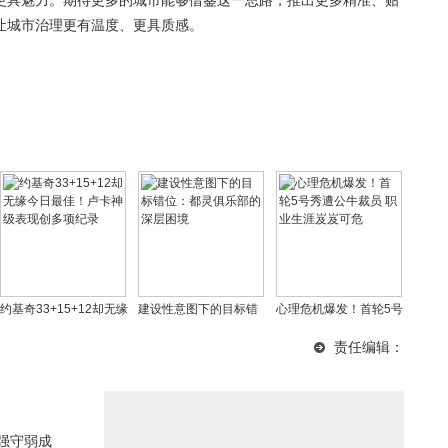
更具魅力。期待更多的城市能够借鉴这一思路，推出更多精准、贴
让城市治理更有温度、更具质感。
约基奇33+15+12却无缘
建设性意图下的目标错
心理危机爆发！首轮5号
今日最佳！卢卡神级表
位：都灵俱乐部的深层
秀遭公牛裁员 职业生涯
责任编辑：
现创多项纪录
困境
岌岌可危
强守弱成