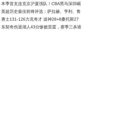
本季首支连克京沪厦强队！CBA黑马深圳崛
姆斯集体低迷
英超历史最佳前锋评选：萨拉赫、亨利、鲁
，总决赛指日可待
勇士131-126力克奇才 波神28+8桑托斯27
、C罗等巨星入围
东契奇伤退湖人43分惨败雷霆，赛季三杀谁
波杰姆斯基全能表现
罪魁？数据揭秘真相