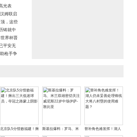
高光表
西汉姆联启
登顶，这些
历铸就中
门世界杯晋
已平安无
或助枪手争
北京队5分惜败福建！揪
斯基拉爆料：罗马、米
替补角色难发挥！湖人
出三大低迷球员，夺冠
兰双雄密切关注威尼斯
仍未妥善处理锋线大将