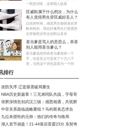
一联想词组，这泰国人妖真
匡威鞋属于什么档次，为什么
有人觉得男生穿匡威好丢人？
以前的时候，感觉男生都很喜欢穿
帆布鞋的，现在好像男生们更愿意
去穿板鞋还有运动鞋以及休
喜当爹是骂人的意思么，恭喜
别人能用喜当爹么？
喜当爹虽然和恭喜当爹就差一个
字，但是意义可是差了十万八千
里，当然这个词也是因为一个特
讯排行
攻防失序 辽篮亟需破局重生
NBA历史新篇章！三兄弟同队共战，字母哥
张辉深情告别武汉三镇：感恩相遇，共筑辉
约风波再起
中菲关系面临战略重组？马科斯表态求合
旅程
九位未授衔的元帅：他们的传奇与格局
，中方划出明确红线
湖人首节崩盘！21-44落后雷霆23分 东契奇