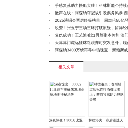
争胜关键< /a>
手感复苏助力快船大胜！科林斯能否持续
现？< /a>
徽声在线：阿森纳夺冠战引发票务风暴 
动史上最严球迷认证< /a>
2025演唱会票房终极榜单：周杰伦58亿
歌手赚疯了！< /a>
蜕变！张玉宁三场三球打破质疑，留洋经
超顶级锋霸< /a>
复仇成功！王艺迪4比1再胜张本美和 澳
级八强展现实力< /a>
天津津门虎远征球迷观赛时突发意外，现
恙< /a>
阿森纳3400万镑再寻中场瑰宝！新赖斯
冠< /a>
相关文章
深夜惊变！300万比亚
林德洛夫：赛后错过庆
迪车主醒来发现高德地
祝连啤酒都没喝上；赛