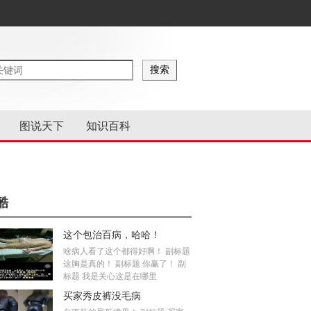
图说天下
知识百科
酷
这个包治百病，哈哈！
啥病人看了这个都得好啊！ 副标题
这胸是真的！ 副标题 你赢了！ 副
标题 我是关心这是在哪里
买家秀皮裤没毛病