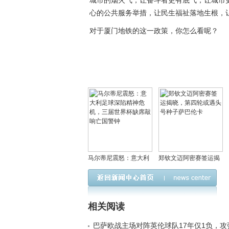
城市的烟火气，让奋斗者更有底气，让城市
心的公共服务举措，让民生福祉落地生根，
对于厦门地铁的这一政策，你怎么看呢？
马尔蒂尼震怒：意大利
郑钦文迈阿密赛签运揭
足球深陷精神危机，三
晓，第四轮或遇头号种
届世界杯缺席敲响亡国
子萨巴伦卡
警钟
相关阅读
巴萨欧战主场对阵英伦球队17年仅1负，攻