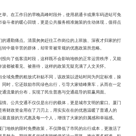
之举。在工作日的早晚高峰时段外，使用易通卡或乘车码进站可免
市奋斗者的暖心回馈，更是公共服务精准施策的生动体现，值得点
们的通勤痛点。清晨匆匆赶往工作岗位的上班族、深夜才归家的打
运转中最辛苦的群体，却常常被常规的优惠政策所忽略。
利投向了低客流时段，这样既不会影响地铁的正常运营秩序，又能
奔波都被看见、被善待，这样的政策无疑充满了人文关怀。
与全域免费的粗放式补贴不同，该政策以进站时间为判定标准，操
。同时，它还鼓励市民绿色出行，引导大家错峰乘车，从而在一定
交通流量的分布，实现了民生普惠与交通疏导的双赢局面。
温情。公共交通不仅仅是出行的载体，更是城市文明的窗口。厦门
是将财政资金用在了刀刃上，用实实在在的优惠温暖了普通人的
以最直接的方式惠及每一个人，增强了大家的归属感和幸福感。
厦门地铁的限时免费政策，不仅降低了市民的出行成本，更激活了