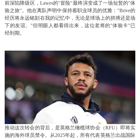
前深陷降级区，Lawes的"冒险"最终演变成了一场短暂的"体
验之旅"。他在离队声明中保持着职业球员的优雅："Brive的
经历将永远铭刻在我的记忆中，无论是球场上的拼搏还是场
下的友谊。"但明眼人都看得出来，这位老将的"体验卡"已
经到期。
推动这次转会的背后，是英格兰橄榄球协会（RFU）即将实
施的海外球员禁令。从2025年起，所有代表英格兰出战国际