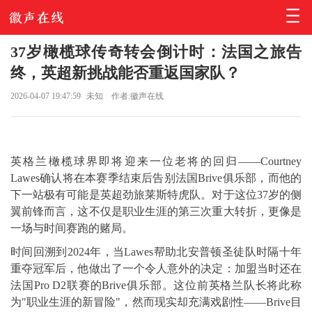
37岁橄榄球传奇转会倒计时：法国之旅告
终，英超新挑战能否重返国家队？
2026-04-07 19:47:59
未知
作者:徽声在线
英格兰橄榄球界即将迎来一位老将的回归——Courtney
Lawes确认将在本赛季结束后告别法国Brive俱乐部，而他的
下一站极有可能是英超劲旅莱斯特虎队。对于这位37岁的侧
翼前锋而言，这不仅是职业生涯的第三次重大转折，更像是
一场与时间赛跑的赌局。
时间回溯到2024年，当Lawes帮助北安普顿圣徒队时隔十年
重夺冠军后，他做出了一个令人意外的决定：加盟当时还在
法国Pro D2联赛的Brive俱乐部。这位前英格兰队长将此称
为"职业生涯的新冒险"，然而现实却充满戏剧性——Brive目