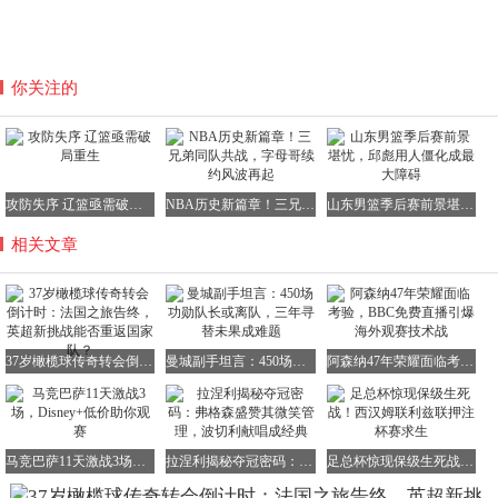
你关注的
攻防失序 辽篮亟需破局重生
NBA历史新篇章！三兄弟同队共战，字母哥续约风波再起
山东男篮季后赛前景堪忧，邱彪用人僵化成最大障碍
相关文章
37岁橄榄球传奇转会倒计时：法国之旅告终，英超新挑战能否重返国家队？
曼城副手坦言：450场功勋队长或离队，三年寻替未果成难题
阿森纳47年荣耀面临考验，BBC免费直播引爆海外观赛技术战
马竞巴萨11天激战3场，Disney+低价助你观赛
拉涅利揭秘夺冠密码：弗格森盛赞其微笑管理，波切利献唱成经典
足总杯惊现保级生死战！西汉姆联利兹联押注杯赛求生