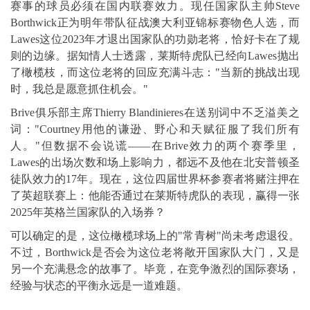
赛事的球员必须在国内联赛效力。现任国家队主帅Steve
Borthwick正为明年带队征战澳大利亚锦标赛物色人选，而
Lawes这位2023年才退出国家队的功勋老将，恰好卡在了规
则的边缘。据知情人士透露，莱斯特虎队已经向Lawes抛出
了橄榄枝，而这位老将的回应充满斗志："当新的挑战出现
时，我总是愿意抓住机会。"
Brive俱乐部主席Thierry Blandinieres在送别词中不乏溢美之
词："Courtney用他的谦逊、野心和天赋征服了我们所有
人。"但数据不会说谎——在Brive效力的两个赛季里，
Lawes的出场次数和场上影响力，都远不及他在北安普顿圣
徒队效力的17年。现在，这位四届世界杯参赛者将赌注押在
了英超联赛上：他能否通过在莱斯特虎队的表现，赢得一张
2025年英格兰国家队的入场券？
可以确定的是，这位橄榄球场上的"常青树"尚未考虑退役。
不过，Borthwick是否会为这位老将敞开国家队大门，又是
另一个充满悬念的故事了。毕竟，在竞争激烈的国际赛场，
经验与状态的平衡永远是一道难题。