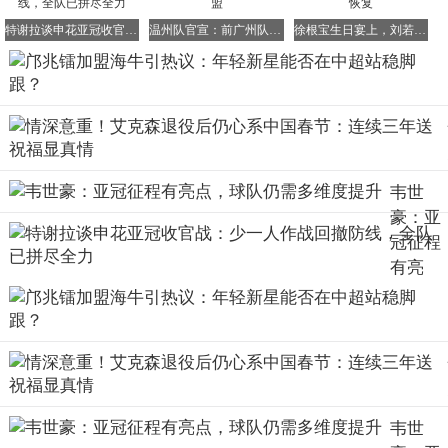
足球博主鸿雁南飞则从另一个角度进行了分析，他认
特谢拉谈申花亚冠收官战：少一人作战回撤防线，全队已拼尽全力
温州队官宣：前广州队后防新星赵文哲正式加盟
徐根宝生日宴上，刘若钒伤病受关注，需休养恢复
为：“
对于青岛海牛来说，邝兆镭是一张几乎不占成本的‘彩
票’
。我们必须正视一个现实，那就是现在的邝兆镭还只是
一个半成品。他在西班牙留洋的最后一站是西协乙的莱里达
竞技，虽然签了约，但并没有进入一线队名单，缺乏正式比
赛的锤炼。他的技术和身体对抗能力，距离中超即战力确实
还有不小的差距。但青岛海牛看中的不是他的现在，而是他
的未来。”
韦世
豪：亚
“海牛的算盘打得很精明：他们会把邝兆镭放在U21联赛、
冠征程
预备队中，让他慢慢适应成年队的节奏，给他时间去成长、
去磨练技术。万一哪天他开窍了，练出来了，未来无论是自
有亮
用还是出售给其他豪门俱乐部，都是一笔几百万甚至上千万
点，球
的资产增值。即便练不出来，合同期满后和平分手，俱乐部
队仍需
除了支付几年低标准的工资外，没有任何沉没成本。
这种刮
多维度
彩票的逻辑，对于资金链紧绷的小俱乐部来说，远比花几百
提升
万去转会市场赌一个成名球员要稳妥得多
。”鸿雁南飞总结
道。
韦世