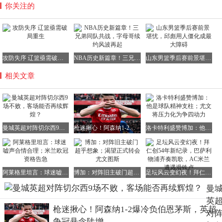
你关注的
攻防失序 辽篮亟需破局重生
NBA历史新篇章！三兄弟同队共战，字母哥续约风波再起
山东男篮季后赛前景堪忧，邱彪用人僵化成最大障碍
相关文章
曼城英超对阵切尔西9场不败，客场能否再续辉煌？
枪迷揪心！阿森纳1-2爆冷负伯恩茅斯，英超争冠悬念陡增
洛卡特利盛赞博加：他是球队精神支柱；尤文将压力化为争四动力
阿莱格里坦言：球迷嘘声合情合理；米兰欧冠资格告急
博加：对阵旧主破门超乎想象；渴望正式转会尤文图斯
足坛风云变幻夜！拜仁创54年新纪录，巴萨利物浦齐奏凯歌，AC米兰遭遇滑铁卢
曼
英
枪迷揪心！阿森纳1-2爆冷负伯恩茅斯，英超
对
争冠悬念陡增