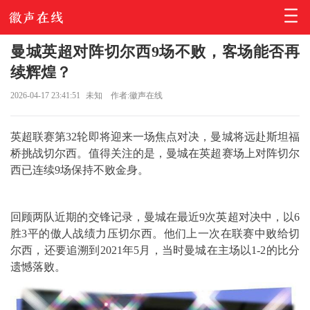
曼城英超对阵切尔西9场不败，客场能否再
续辉煌？
2026-04-17 23:41:51
未知
作者:徽声在线
英超联赛第32轮即将迎来一场焦点对决，曼城将远赴斯坦福
桥挑战切尔西。值得关注的是，曼城在英超赛场上对阵切尔
西已连续9场保持不败金身。
回顾两队近期的交锋记录，曼城在最近9次英超对决中，以6
胜3平的傲人战绩力压切尔西。他们上一次在联赛中败给切
尔西，还要追溯到2021年5月，当时曼城在主场以1-2的比分
遗憾落败。