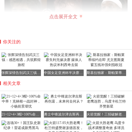
点击展开全文
你关注的
张辉深情告别武汉三镇：感恩相遇，共筑辉煌旅程
中国女足亚洲杯半决赛失利无缘决赛 媒体人热议米利西奇去留
斯基拉独家：斯帕莱蒂续约在即 尤文图斯夏窗五线补强剑指欧冠
相关文章
21+12+4+3帽+100%命中率！克林根一战封神，小杨前景堪忧
勇士中锋波尔津吉斯再伤退，未来何去何从？
火箭觉醒！三招破解老鹰连胜，乌度卡杜兰特齐赞新星