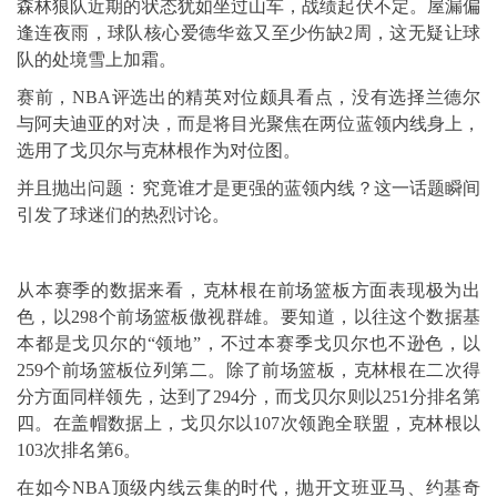
森林狼队近期的状态犹如坐过山车，战绩起伏不定。屋漏偏
逢连夜雨，球队核心爱德华兹又至少伤缺2周，这无疑让球
队的处境雪上加霜。
赛前，NBA评选出的精英对位颇具看点，没有选择
兰德尔
与阿夫迪亚的对决，而是将目光聚焦在两位蓝领内线身上，
选用了戈贝尔与克林根作为对位图。
并且抛出问题：究竟谁才是更强的蓝领内线？这一话题瞬间
引发了球迷们的热烈讨论。
从本赛季的数据来看，克林根在前场篮板方面表现极为出
色，以298个前场篮板傲视群雄。要知道，以往这个数据基
本都是戈贝尔的“领地”，不过本赛季戈贝尔也不逊色，以
259个前场篮板位列第二。除了前场篮板，克林根在二次得
分方面同样领先，达到了294分，而戈贝尔则以251分排名第
四。在盖帽数据上，戈贝尔以107次领跑全联盟，克林根以
103次排名第6。
在如今NBA顶级内线云集的时代，抛开文班亚马、
约基奇