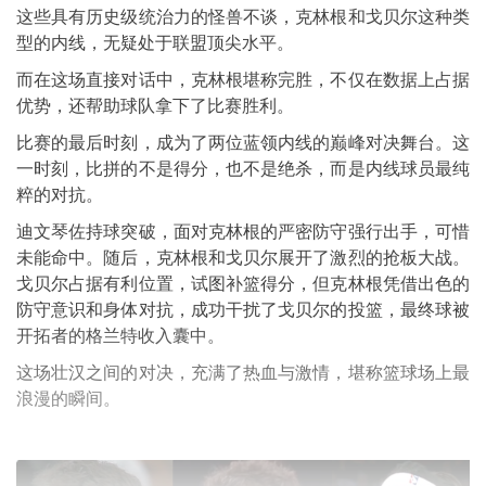
这些具有历史级统治力的怪兽不谈，克林根和戈贝尔这种类
型的内线，无疑处于联盟顶尖水平。
而在这场直接对话中，克林根堪称完胜，不仅在数据上占据
优势，还帮助球队拿下了比赛胜利。
比赛的最后时刻，成为了两位蓝领内线的巅峰对决舞台。这
一时刻，比拼的不是得分，也不是绝杀，而是内线球员最纯
粹的对抗。
迪文琴佐持球突破，面对克林根的严密防守强行出手，可惜
未能命中。随后，克林根和戈贝尔展开了激烈的抢板大战。
戈贝尔占据有利位置，试图补篮得分，但克林根凭借出色的
防守意识和身体对抗，成功干扰了戈贝尔的投篮，最终球被
开拓者的格兰特收入囊中。
这场壮汉之间的对决，充满了热血与激情，堪称篮球场上最
浪漫的瞬间。