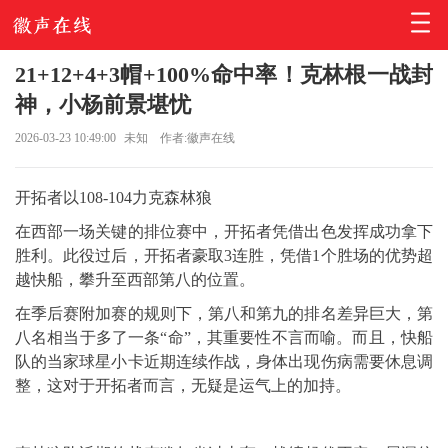
21+12+4+3帽+100%命中率！克林根一战封
神，小杨前景堪忧
2026-03-23 10:49:00
未知
作者:徽声在线
开拓者以108-104力克森林狼
在西部一场关键的排位赛中，开拓者凭借出色发挥成功拿下
胜利。此役过后，开拓者豪取3连胜，凭借1个胜场的优势超
越快船，攀升至西部第八的位置。
在季后赛附加赛的规则下，第八和第九的排名差异巨大，第
八名相当于多了一条“命”，其重要性不言而喻。而且，快船
队的当家球星小卡近期连续作战，身体出现伤病需要休息调
整，这对于开拓者而言，无疑是运气上的加持。