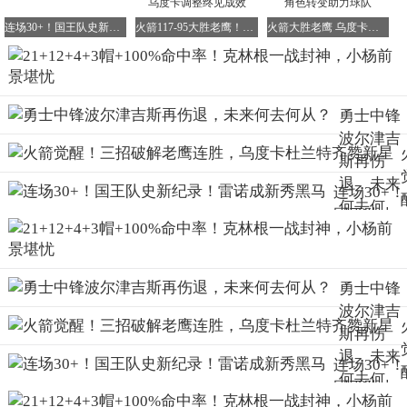
连场30+！国王队史新纪录！雷诺成新秀黑马
火箭117-95大胜老鹰！杜兰特盛赞谢泼德首发，乌度卡调整终见成效
火箭大胜老鹰 乌度卡战术调整显奇效 多球员角色转变助力球队
当然，这并不意味着戈贝尔表现不佳。本场比赛戈贝尔14投
7中，交出了18分15个篮板的大号两双数据。然而，克林根
在他的防守下，展现出了更为精英级别的表现。
勇士中锋
波尔津吉
克林根全场出战31分钟，砍下21分12个篮板4次助攻3次盖帽
斯再伤
的全面数据，13次投篮命中9次，其中内线得分8投8中，效
退，未来
率惊人。
连场30+！
何去何
国王队史
从？
新纪录！
这一战，克林根在与戈贝尔这位现役最强蓝领中锋候选人的
雷诺成新
对决中脱颖而出。以往，克林根最大的短板被认为防守不够
秀黑马
勇士中锋
出色，容易被对手打出生涯新高得分。但在这场比赛中，他
波尔津吉
不仅没有被戈贝尔打垮，反而在面对这位防守历史级别的对
斯再伤
手时，打出了100%的两分命中率，令人惊叹。
退，未来
连场30+！
而且，与传统吃饼型中锋不同，克林根还具备一定的三分能
何去何
国王队史
力。虽然三分并非他的常规得分手段，但场均能命中1个三
从？