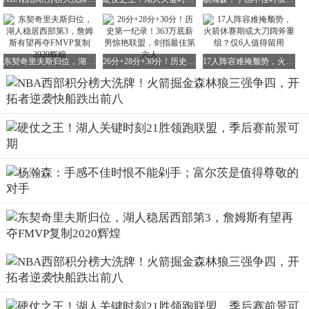
东契奇里夫斯归位，湖人稳居西部第3，詹姆斯有望再夺FMVP复制2020辉煌
26分+28分+30分！历史第一纪录！363万底薪男惊艳联盟，剑指最佳第六人
17人阵容难掩颓势，火箭休赛期或大刀阔斧重组？仅6人值得留用