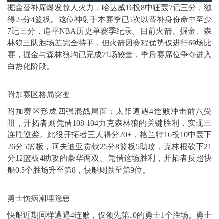
掘金替补席爆发惊人火力，哈达威16投8中狂轰7记三分，独
得23分4篮板。这位神射手本赛季已5次以替补身份命中至少
7记三分，追平NBA历史单赛季纪录。目前火箭、掘金、森
林狼三队胜场差完全持平，但火箭因赛程优势仅进行69场比
赛，掘金与森林狼均已完成71场较量，季后赛席位争夺进入
白热化阶段。
附加赛区格局突变
附加赛区形成四强混战局面：太阳遭遇4连败冲击前六受
阻，开拓者则凭借108-104力克森林狼的关键胜利，实现三
连胜逆袭。此役开拓者三人得分20+，格兰特16投10中轰下
26分5篮板，阿夫迪亚贡献25分8篮板5助攻，克林根砍下21
分12篮板4助攻的豪华两双。凭借这场胜利，开拓者反超快
船0.5个胜场升至第8，快船则跌至第9位。
勇士伤病潮埋隐患
快船近期同样遭遇4连败，仅领先第10的勇士1个胜场。勇士