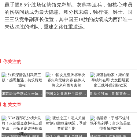
虽手握8.5个胜场优势领先鹈鹕、灰熊等追兵，但核心球员
的伤病问题成为最大隐患。积分榜末端，独行侠、爵士、国
王三队竞争副班长位置，其中国王18胜的战绩成为西部唯一
未达20胜的球队，重建之路任重道远。
你关注的
张辉深情告别武汉三镇：感恩相遇，共筑辉煌旅程
中国女足亚洲杯半决赛失利无缘决赛 媒体人热议米利西奇去留
斯基拉独家：斯帕莱蒂续约在即 尤文图斯夏窗五线补强剑指欧冠
相关文章
NBA西部积分榜大洗牌！火箭掘金森林狼三强争四，开拓者逆袭快船跌出前八
硬仗之王！湖人关键时刻21胜领跑联盟，季后赛前景可期
杨瀚森：手感不佳时恨不能剁手；富尔茨是值得尊敬的对手