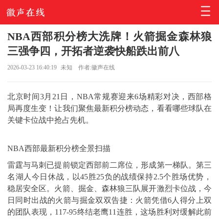
NBA西部积分榜大洗牌！火箭掘金森林狼
三强争四，开拓者逆袭快船跌出前八
2026-03-23 16:40:19
未知
作者:徽声在线
北京时间3月21日，NBA常规赛迎来6场精彩对决，西部格
局再度生变！让我们聚焦最新积分榜动态，看看哪些球队在
关键卡位战中抢占先机。
NBA西部最新积分榜全景扫描
雷霆与马刺已提前锁定西部前二席位，形成第一梯队。第三
名湖人今日休战，以45胜25负的战绩保持2.5个胜场优势，
稳居安全区。火箭、掘金、森林狼三队展开激烈卡位战，今
日同时出战的火箭与掘金双双告捷：火箭凭借6人得分上双
的团队表现，117-95终结老鹰11连胜，这场胜利对缓解此前