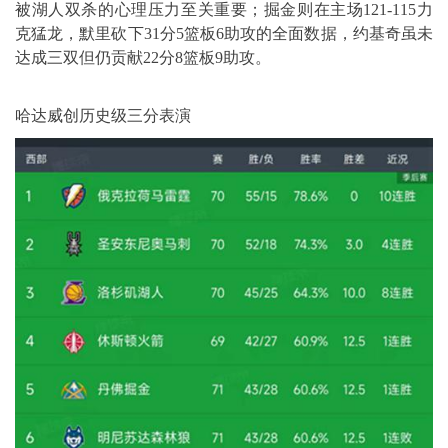
被湖人双杀的心理压力至关重要；掘金则在主场121-115力
克猛龙，默里砍下31分5篮板6助攻的全面数据，约基奇虽未
达成三双但仍贡献22分8篮板9助攻。
哈达威创历史级三分表演