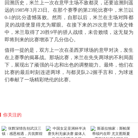
回溯历史，米兰上一次在意甲主场不敌都灵，还要追溯到遥
远的1985年3月23日。在那个赛季的第23轮比赛中，米兰以
0-1的比分遗憾落败。然而，自那以后，米兰在主场对阵都
灵的战绩便显得尤为耀眼。在接下来的29次意甲主场交锋
中，米兰取得了20胜9平的骄人战绩，未尝败绩，这无疑为
即将到来的比赛增添了几分信心。
值得一提的是，双方上一次在圣西罗球场的意甲对决，发生
在上赛季的揭幕战。那场比赛，米兰在先失两球的不利局面
下，展现出了顽强的斗志和出色的调整能力。最终，他们在
比赛的最后时刻连进两球，与都灵队2-2握手言和，为球迷
们奉献了一场精彩绝伦的比赛。
你关注的