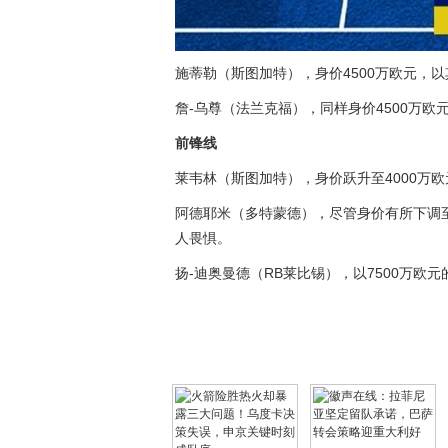
施蒂勒（斯图加特），身价4500万欧元，
詹-乌尊（法兰克福），同样身价4500万
前锋线
莱韦林（斯图加特），身价跃升至4000万欧
阿德耶米（多特蒙德），尽管身价有所下调至
人畏惧。
扬-迪奥曼德（RB莱比锡），以7500万