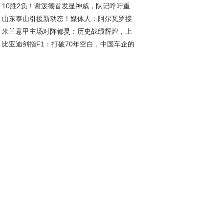
10胜2负！谢泼德首发显神威，队记呼吁重
耀之约
山东泰山引援新动态！媒体人：阿尔瓦罗接
，乌度卡需认清形势
米兰意甲主场对阵都灵：历史战绩辉煌，上
加盟，自由身且薪资诱人
比亚迪剑指F1：打破70年空白，中国车企的
季揭幕战惊天逆转
车梦想与挑战