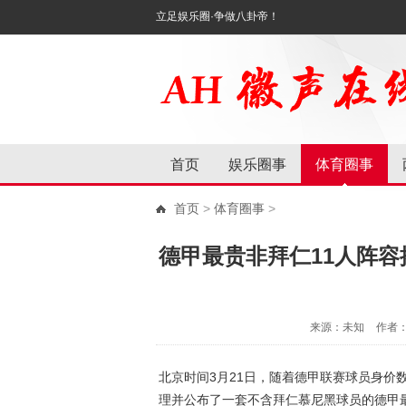
立足娱乐圈·争做八卦帝！
首页
娱乐圈事
体育圈事
首页
>
体育圈事
>
德甲最贵非拜仁11人阵
来源：未知
作者
北京时间3月21日，随着德甲联赛球员身价
理并公布了一套不含拜仁慕尼黑球员的德甲最