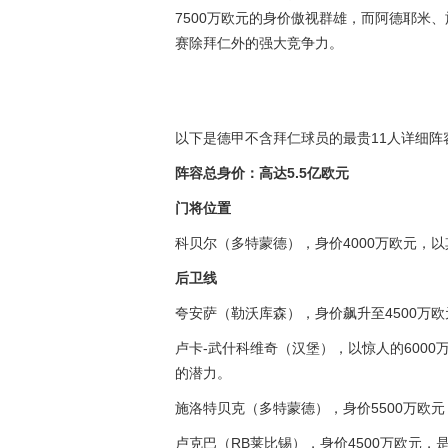
7500万欧元的身价傲视群雄，而阿德耶米
赛除拜仁外的强大竞争力。
以下是德甲不含拜仁球员的最贵11人详细阵
阵容总身价：高达5.5亿欧元
门将位置
科贝尔（多特蒙德），身价4000万欧元，
后卫线
夸安萨（勒沃库森），身价飙升至4500万
卢卡-武什科维奇（汉堡），以惊人的6000
的潜力。
施洛特贝克（多特蒙德），身价5500万欧
卢克巴（RB莱比锡），身价4500万欧元