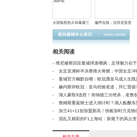
火箭险胜热火却暴露三
徽声在线：拉菲尼亚坚
大问题！乌度卡决策失
定留队承诺，巴萨转会
误，申京关键时刻成卧
策略迎重大利好
底
相关阅读
维尼修斯回应曼城球迷嘲讽：足球魅力在于
机会< /a>
女足亚洲杯半决赛烽火将燃：中国女足冲
咒，核心缺阵如何破局？< /a>
曼城官方幽默自嘲：欧冠遇皇马成人生既
与死亡税收并列< /a>
赫内斯评欧冠：皇马经验老道，拜仁晋级
/a>
湖人豪取9连胜！肯纳德三分绝杀，老詹
契奇或遭禁赛引热议< /a>
詹姆斯重返骑士进入倒计时？湖人酝酿东
心重建计划< /a>
加兰41+11创加盟新高！快船加时力克独
34分大洛迎18000分里程碑< /a>
混乱又精彩的F1上海站：新规下的风云变幻<
相关文章