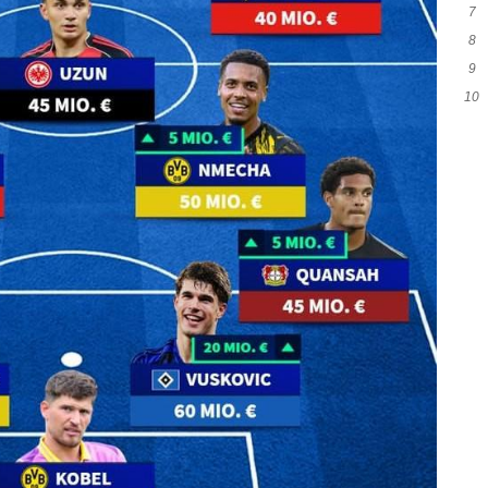
7
荣
8
用
9
近
10
赛
赛