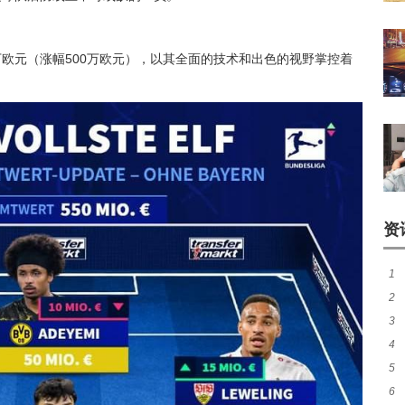
万欧元（涨幅500万欧元），以其全面的技术和出色的视野掌控着
资
1
2
煌
3
热
4
窗
5
加
6
统