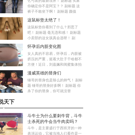
乞丐装的最新境界！ 副标题 买家
你确定你不是阿宝？？ 副标题 这
裤子不敢坐下啊！ 副标题 颜值
这鼠标垫太绝了！
这鼠标垫你看到了什么？邪恶了
吧！ 副标题 毫无违和感！ 副标题
小卖部的这女孩真会选呀！ 副
怀孕后内脏变化图
女人真的不容易，怀孕后，内脏被
挤压的严重，挺着大肚子干啥都不
方便！近日，刘嘉姵和闺蜜集体拍
漫威英雄的替身们
锤哥的替身也是辣么的帅气！ 副标
题 锤哥的替身好多啊！ 副标题 你
杀了你的替身，你可就没替
说天下
斗牛士为什么要刺牛背，斗牛
士杀死的牛会当牛肉卖吗？
斗牛，是主要盛行于西班牙的一种
表演运动，它被当地人们看作是一