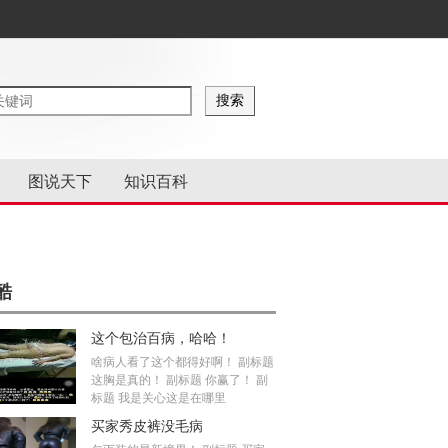
图说天下
知识百科
酷
这个包治百病，哈哈！
啥病人看了这个都得好啊！ 副标题
这胸是真的！ 副标题 你赢了！ 副
标题 我是关心这是在哪里
买家秀皮裤没毛病