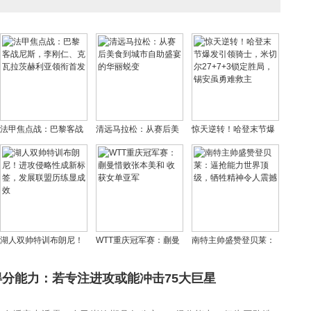
法甲焦点战：巴黎客战
清远马拉松：从赛后美
惊天逆转！哈登末节爆
尼斯，李刚仁、克瓦拉
食到城市自助盛宴的华
发引领骑士，米切尔
茨赫利亚领衔首发
丽蜕变
27+7+3锁定胜局，锡安
虽勇难救主
湖人双帅特训布朗尼！
WTT重庆冠军赛：蒯曼
南特主帅盛赞登贝莱：
进攻侵略性成新标签，
惜败张本美和 收获女单
逼抢能力世界顶级，牺
发展联盟历练显成效
亚军
牲精神令人震撼
分能力：若专注进攻或能冲击75大巨星