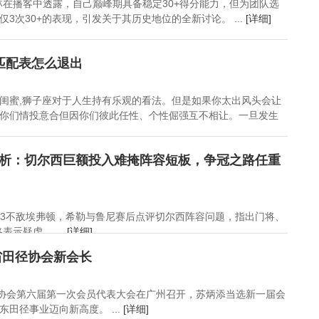
林在播客中透露，自己巅峰期具备稳定30+得分能力，但为团队选
3次30+的表现，引发关于其历史地位的全新讨论。 ...
[详细]
匹配表怎么退出
闺蜜,狮子座对于人生持有乐观的看法。但是如果你太出风头会让
你们情投意合但因你们彼此任性、个性倔强互不相让。一旦发生
剖析：切尔西巨额投入难掩阵容短板，争冠之路任重
0-3不敌埃弗顿，希勒与鲁尼赛后点评切尔西阵容问题，指出门将、
示疑虑。 ...
[详细]
省田径协会新会长
径协会第六届第一次会员代表大会在广州召开，苏炳添当选新一届会
田径事业迈向新高度。 ...
[详细]