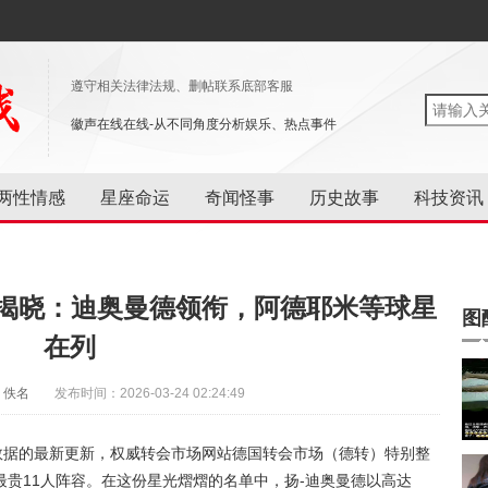
遵守相关法律法规、删帖联系底部客服
徽声在线在线-从不同角度分析娱乐、热点事件
两性情感
星座命运
奇闻怪事
历史故事
科技资讯
容揭晓：迪奥曼德领衔，阿德耶米等球星
图
在列
：佚名
发布时间：2026-03-24 02:24:49
数据的最新更新，权威转会市场网站德国转会市场（德转）特别整
贵11人阵容。在这份星光熠熠的名单中，扬-迪奥曼德以高达