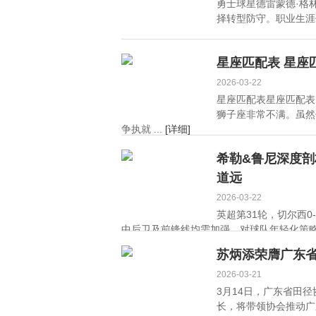
勇士球星德雷蒙德·格
择转型防守。职业生涯仅
星座匹配表 星座
2026-03-22
星座匹配表星座匹配表
狮子座非常不满。虽然
争执就 ...
[详细]
希勒&鲁尼深度
道远
2026-03-22
英超第31轮，切尔西
中后卫及前锋线均需加强，对球队年轻化策略表
苏炳添荣膺广东
2026-03-21
3月14日，广东省田
长，将带领协会推动广东