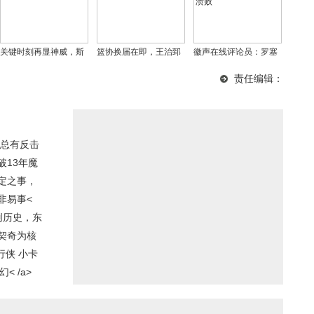
关键时刻再显神威，斯
篮协换届在即，王治郅
徽声在线评论员：罗塞
马特对湖人队的重要性
能否成新领航者？现实
尼尔临场指挥形同虚设
责任编辑：
或被低估？
残酷，姚明也无奈
切尔西遭史诗级溃败
总有反击
破13年魔
定之事，
非易事<
创历史，东
契奇为核
行侠 小卡
 /a>