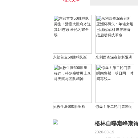
东部首支50胜球队诞
米利西奇深夜剖析亚洲
生！活塞大胜奇才送其
杯得失：年轻女足已现
14连败 杜伦闪耀全场
冠军相 世界杯备战启动
科技革命
执教生涯600胜里程
惊爆！第二轮门票瞬间
碑，科尔盛赞勇士众将
售罄！明日同一时间再
天赋与团队精神
战→
格林自曝巅峰期得
2026-03-19