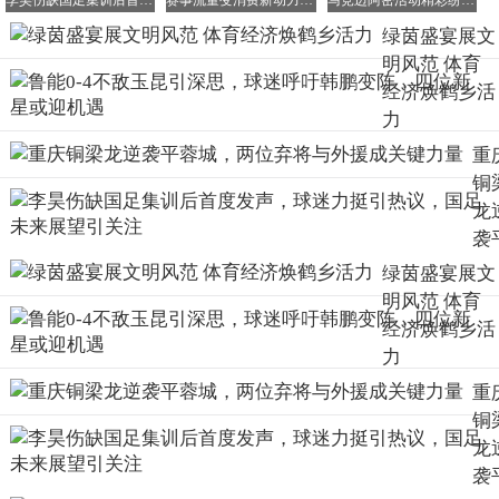
李昊伤缺国足集训后首度发声，球迷力挺引热议，国足未来展望引关注
赛事流量变消费新动力 成都双流职工以“电竞+足球”开启赛事经济新篇章
马竞迈阿密活动精彩纷呈 传奇球星重聚引爆球迷热情
绿茵盛宴展文
明风范 体育
经济焕鹤乡活
力
这场足球盛宴超越了单纯的竞技范畴，成为展示城市文明的
重
立体窗口与拉动消费的创新载体。球迷们用整齐划一的助威
铜
方式、人走场净的自觉行动，诠释着"因热爱而文明"的现代
龙
体育精神。作为国家体育产业联系点城市，射阳正以本次赛
袭
事为支点，加速构建"周周有活动、月月有赛事、季季有爆
蓉
点"的体育消费生态圈。未来将重点打造足球小镇、智能体
绿茵盛宴展文
城
育公园等标杆项目，计划三年内培育10个省级体育产业示范
明风范 体育
两
基地，让足球运动真正成为推动县域经济高质量发展的金色
经济焕鹤乡活
弃
名片。
力
与
重
援
铜
关
龙
力
袭