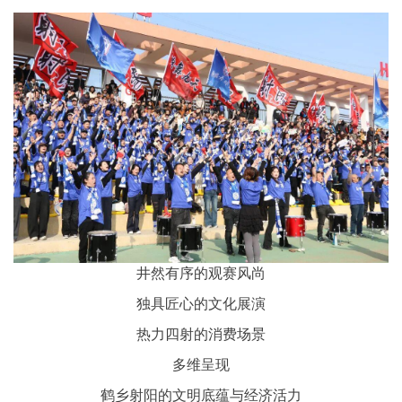
井然有序的观赛风尚
独具匠心的文化展演
热力四射的消费场景
多维呈现
鹤乡射阳的文明底蕴与经济活力