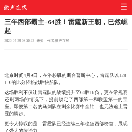
三年西部霸主+64胜！雷霆新王朝，已然崛
起
2026-04-29 03:50:22
未知
作者:徽声在线
北京时间4月9日，在洛杉矶的斯台普斯中心，雷霆队以128-
110的比分轻松战胜快船队。
这场胜利不仅让雷霆队的战绩提升至64胜16负，更在常规赛
还剩两场的情况下，提前锁定了西部第一和联盟第一的宝
座。即便第二名的马刺队在剩余比赛中全胜，也无法追上雷
霆的脚步。
更令人惊叹的是，雷霆队已经连续三年稳坐西部榜首，展现
了强大的统治力。