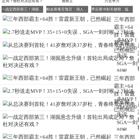
迫打卡时，亚历山大的出勤早已达标。他已经可以提前进入
一战定西部第三！湖掘悬念升级！首轮出局成定局？詹杜对决还有戏？
帕金斯毒舌预言：湖人首轮必败，詹姆斯单核难救主
季后赛冲刺关键期，猛龙完成战略签约强化争六竞争力
季后赛备战模式，为球队的冲冠之路做好充分准备。
三年西部
关于MVP的悬念，几乎可以确定：亚历山大将蝉联迈克尔·
霸主+64
乔丹杯，而且今年的争议比去年还要小。这不仅仅是一个预
2.7秒送
胜！雷霆
测，而是一个即将成为现实的既定事实。
走MVP！
新王朝，
35+15+0
亚历山大自己怎么说呢？
已然崛起
失误，
“这很了不起，但如果你最后没赢，那这一切都没有意
SGA一剑
义。”在赛后谈到连续三年西部第一时，亚历山大表示，“不
封喉
过那些最终夺冠的球队，都具备相同的特质。所以能达成这
三年西部
些成就，意味着我们走在正确的方向上。”
霸主+64
2.7秒送
翻译一下就是：常规赛的统治力只是一个信号，真正的目标
胜！雷霆
走MVP！
在6月份的总冠军奖杯。
新王朝，
35+15+0
已然崛起
别忘了，雷霆队不仅是常规赛的霸主，他们还是本赛季的卫
失误，
冕冠军。上赛季他们已经拿下了总冠军，今年正在冲击两连
SGA一剑
冠。而当下的夺冠赔率更能说明问题——雷霆队以+120的赔
封喉
率断档领跑，第二名的凯尔特人队+500、马刺队+550，差距
三年西部