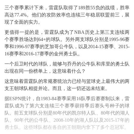
三个赛季累计下来，雷霆队取得了189胜55负的战绩，胜率
高达77.4%。他们的攻防效率也连续三年稳居联盟前三，展
现了全面的实力。
更值得一提的是，雷霆队成为了NBA历史上第三支连续两
个赛季胜场达到64+的球队。另外两支球队分别是1995-96赛
季和1996-97赛季的芝加哥公牛队，以及2014-15赛季、2015-
16赛季和2016-17赛季的金州勇士队。
一个后卫时代的球队，能够与乔丹的公牛队和库里的勇士队
出现在同一份榜单上，这意味着什么？
这意味着雷霆队的常规赛统治力已经与篮球史上最伟大的两
支王朝球队相提并论。而且，这一切还远未结束。
据ESPN统计，自1983-84赛季采用16队季后赛赛制以来，雷
霆队成为了第六支连续三个赛季获得季后赛头号种子的球
队。前五支球队分别是80年代的凯尔特人队、80年代的湖人
队、90年代的公牛队、2008-10年的湖人队以及2015-17年的
勇士队。这些球队都在各自的王朝期内拿下了多个总冠军。