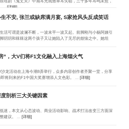
琼瑶剧《鬼丈夫》中扇耳光戏致单耳失聪，三十多年耳鸣未愈，
..
[详细]
生不安, 张兰或缺席满月宴, S家抢风头反成笑话
生活可谓是波澜不断，一波未平一波又起。前脚刚与小杨阿姨引
脚玥玥和箖箖这两个孩子又让她陷入了无尽的烦恼之中。她坦
房”，大V们将F1文化融入上海烟火气
大V沙龙活动在上海今潮8弄举行，众多内容创作者齐聚一堂，分享
即将到来的F1中国大奖赛增添人文色彩。 ...
[详细]
深度剖析三大关键因素
低迷，本文从心态波动、商业活动影响、战术打法改变三方面深
建议。 ...
[详细]