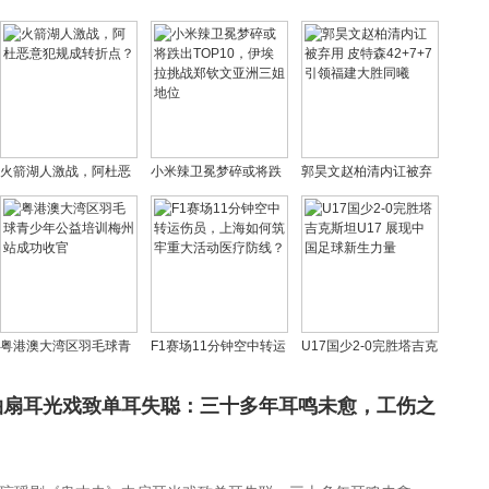
火箭湖人激战，阿杜恶
小米辣卫冕梦碎或将跌
郭昊文赵柏清内讧被弃
意犯规成转折点？
出TOP10，伊埃拉挑战
用 皮特森42+7+7引领
郑钦文亚洲三姐地位
福建大胜同曦
粤港澳大湾区羽毛球青
F1赛场11分钟空中转运
U17国少2-0完胜塔吉克
少年公益培训梅州站成
伤员，上海如何筑牢重
斯坦U17 展现中国足球
功收官
大活动医疗防线？
新生力量
拍扇耳光戏致单耳失聪：三十多年耳鸣未愈，工伤之