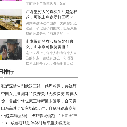
元而登上了微博热搜。她的
卢森堡穷人的真实生活是怎样
的，可以去卢森堡打工吗？
说到卢森堡这个国家，大家都知道
这是一个比较小的国家，但是卢森
堡的经济是相当的发达的，可
山本耀司的衣服价位如何贵
么，山本耀司很厉害嘛？
这个世界上，每个人都有每个人自
己的特点，曾经有这么一句话说，
世界上的每个人，都是带着自己
讯排行
张辉深情告别武汉三镇：感恩相遇，共筑辉
中国女足亚洲杯半决赛失利无缘决赛 媒体人
旅程
惊！鲁能中锋位藏王牌新援未登场，合同竟
议米利西奇去留
山东高速男篮主场战天津，邱彪张德贵赛前
2026年底
中超第3轮战罢：成都蓉城领跑，“上青天”三
好互动引关注
3:3！成都蓉城伤停补时绝平重庆铜梁龙
陷榜尾困境