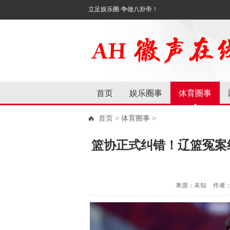
立足娱乐圈·争做八卦帝！
首页
娱乐圈事
体育圈事
首页
>
体育圈事
>
篮协正式纠错！辽篮冤案终
来源：未知
作者