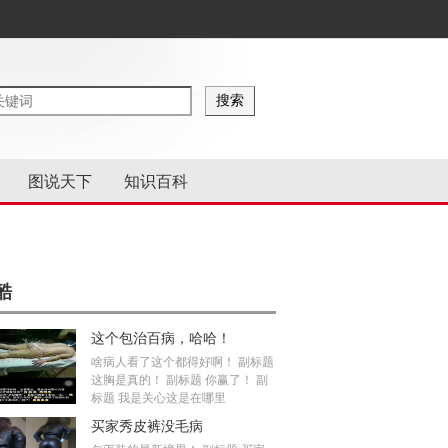
图说天下
知识百科
酷
这个包治百病，哈哈！
啥病人看了这个都得好啊！ 副标题
这胸是真的！ 副标题 你赢了！ 副
标题 我是关心这是在哪里
买家秀皮裤没毛病