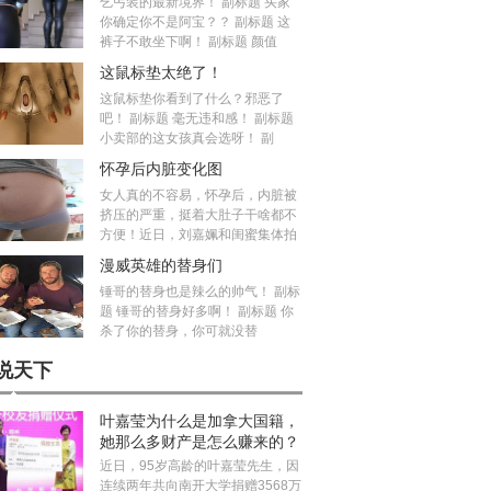
乞丐装的最新境界！ 副标题 买家
你确定你不是阿宝？？ 副标题 这
裤子不敢坐下啊！ 副标题 颜值
这鼠标垫太绝了！
这鼠标垫你看到了什么？邪恶了
吧！ 副标题 毫无违和感！ 副标题
小卖部的这女孩真会选呀！ 副
怀孕后内脏变化图
女人真的不容易，怀孕后，内脏被
挤压的严重，挺着大肚子干啥都不
方便！近日，刘嘉姵和闺蜜集体拍
漫威英雄的替身们
锤哥的替身也是辣么的帅气！ 副标
题 锤哥的替身好多啊！ 副标题 你
杀了你的替身，你可就没替
说天下
叶嘉莹为什么是加拿大国籍，
她那么多财产是怎么赚来的？
近日，95岁高龄的叶嘉莹先生，因
连续两年共向南开大学捐赠3568万