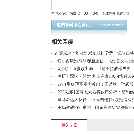
申花亚冠开局惨淡！30
3-0！金球先生低迷难阻
秒送点致落后，出线形
大巴黎，两回合8-2横扫
势岌岌可危
切尔西晋级8强
相关阅读
罗塞尼尔：欧冠出局是成长学费；切尔西将
争四< /a>
切尔西欧冠淘汰赛遭重创，队史首次两回
个< /a>
两回合1-5惨败出局：瓜迪奥拉战术失灵
皇马实力< /a>
奥斯卡双响卡约建功 山东泰山0-4惨败云
/a>
WTT重庆冠军赛大冷门！王楚钦、孙颖
四强< /a>
2026迈阿密赛七大名将缺席分析：德约
何？< /a>
皇马命运大反转！15天四连胜+欧冠淘汰
双冠王< /a>
主场激战浙江稠州，山东高速男篮剑指三连胜
相关文章