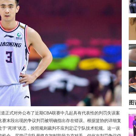
图
渠道正式对外公布了近期CBA联赛中几起具有代表性的判罚失误案
比赛末段出现的争议判罚被明确指出存在错误。根据篮协的详细复
于“死球”状态，按照规则裁判不应判定辽宁队技术犯规。这一误
的机会，尽管辽宁队最终在加时阶段力克对手，但此次判罚争议仍