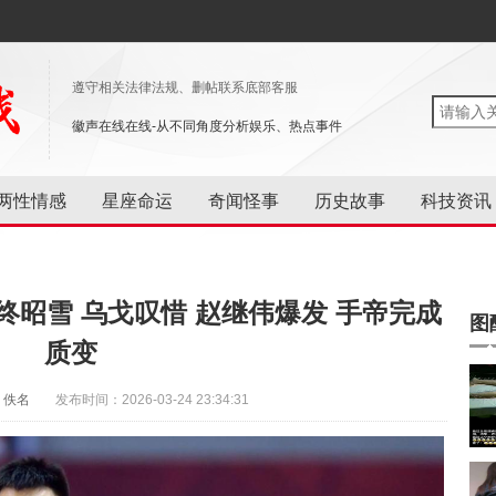
遵守相关法律法规、删帖联系底部客服
徽声在线在线-从不同角度分析娱乐、热点事件
两性情感
星座命运
奇闻怪事
历史故事
科技资讯
昭雪 乌戈叹惜 赵继伟爆发 手帝完成
图
质变
：佚名
发布时间：2026-03-24 23:34:31