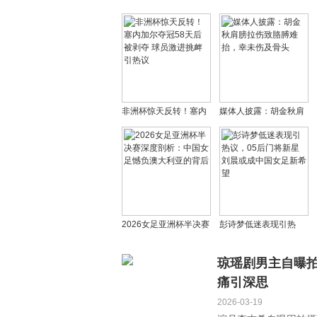
非洲杯惊天反转！塞内
媒体人披露：胡金秋肩
加尔夺冠58天后被剥夺
膀拉伤致胳膊难抬，幸
球员激进挑衅引热议
未伤及骨头
2026女足亚洲杯半决赛
彭诗梦低迷表现引热
深度剖析：中国女足憾
议，05后门将新星刘晨
负澳大利亚的背后
或成中国女足新希望
琼瑶剧男主自曝
痛引深思
2026-03-19