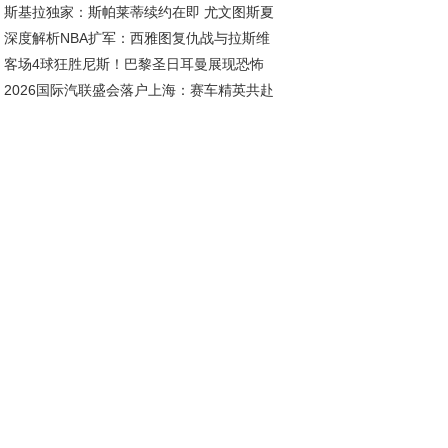
斯基拉独家：斯帕莱蒂续约在即 尤文图斯夏
深度解析NBA扩军：西雅图复仇战与拉斯维
五线补强剑指欧冠
客场4球狂胜尼斯！巴黎圣日耳曼展现恐怖
斯新王朝的资本博弈
2026国际汽联盛会落户上海：赛车精英共赴
治力
耀之约