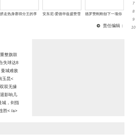
7
8
窗
挤走热身赛得分王的李
安东尼-爱德华兹盛赞雪
德罗赞刚刚创下一项你
9
加
月汝，世预赛表现究竟
碧：鼓励坚持自我，共
本以为会属于勒布朗・
责任编辑：
10
统
如何？
铸NBA合作传奇
詹姆斯的NBA纪录
荣
重整旗鼓
合失球达8
，曼城难敌
南玉昆<
莎双双无缘
伤退影响几
曼城，剑指
< /a>