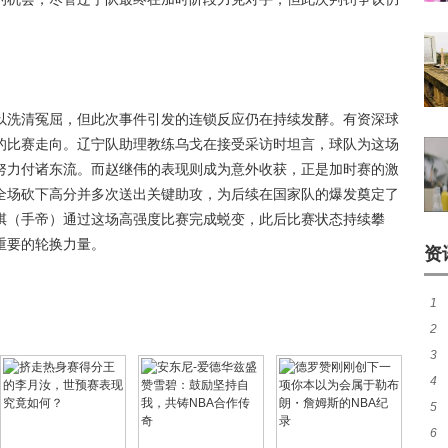
以洗清冤屈，但此次事件引发的连锁反应仍在持续发酵。有资深球
的比赛走向。辽宁队助理教练乌戈在接受采访时坦言，球队为这场
努力付诸东流。而
赵继伟
的表现则成为意外收获，正是加时赛的激
全场砍下高分并多次送出关键助攻，为后续在国家队的爆发奠定了
骐（手帝）通过这场高强度比赛完成蜕变，此后比赛状态持续攀
重要的轮换力量。
资
1
2
煌
3
热
4
签至
5
友
6
队