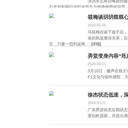
演员李志希自曝因拍摄
引发对影视行业职业安全与健康保障的深思。 .
筱梅谈玥玥箖箖心
2026-03-20
马筱梅自诞下孩子后，
发的风波厘清关系，后
言，只要一想到这两 ...
[详细]
弄堂变身内容“坯
2026-03-21
3月10日，徽声在线
F1文化与创作感悟，为
徐杰状态低迷，
2026-03-21
广东男篮徐杰近期状态
度剖析原因，并提出调整