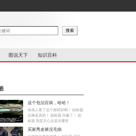
图说天下
知识百科
酷
这个包治百病，哈哈！
啥病人看了这个都得好啊！ 副标题
这胸是真的！ 副标题 你赢了！ 副
标题 我是关心这是在哪里
买家秀皮裤没毛病