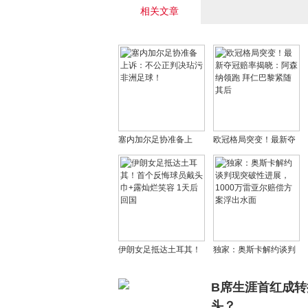
相关文章
塞内加尔足协准备上
欧冠格局突变！最新夺
诉：不公正判决玷污非
冠赔率揭晓：阿森纳领
洲足球！
跑 拜仁巴黎紧随其后
伊朗女足抵达土耳其！
独家：奥斯卡解约谈判
首个反悔球员戴头巾+露
现突破性进展，1000万
灿烂笑容 1天后回国
雷亚尔赔偿方案浮出水
B席生涯首红成转
面
头？