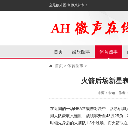
立足娱乐圈·争做八卦帝！
首页
娱乐圈事
体育圈事
首页
>
体育圈事
>
火箭后场新星
来源：未知
作者
在近期的一场NBA常规赛对决中，洛杉矶湖
湖人队豪取六连胜，战绩攀升至43胜25负
时领先身后的火箭队1.5个胜场。而火箭队