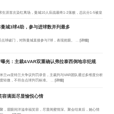
生涯首次染红离场，曼城10人应战最终1-2落败，总比分1-5被皇
曼城3球4助，参与进球数并列最多
斯点球破门，对阵曼城直接参与7球，表现抢眼。 ...
[详细]
曝光：主裁&VAR双重确认弗拉泰西倒地非犯规
米兰vs亚特兰大争议判罚录音，主裁判与VAR团队通过多维度分析
轻微，不符合点球判罚标准。 ...
[详细]
笑容满面尽显愉悦心情
聚，眉眼间洋溢幸福笑容，尽显闺蜜情深。聚会结束后，她心情