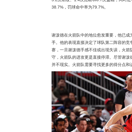
38.7%，罚球命中率为79.7%。
谢泼德在火箭队中的地位愈发重要，他已成
手。他的表现直接决定了球队第二阵容的竞
赛，一旦谢泼德手感不佳或出现失误，火箭
守，火箭队的进攻更是直接停滞。尽管谢泼
并不现实。火箭队需要寻找更多的得分点和