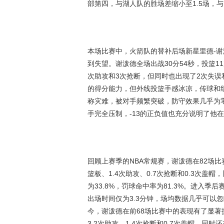
部第四，与湖人队的胜场差缩小至1.5场，
本场比赛中，火箭队的替补后场新星里德-谢泼德
到失望。谢泼德全场出战30分54秒，投篮1
次助攻和3次抢断，但同时也出现了2次失误
的得分能力，但外线投篮手感冰凉，传球和
称灾难，被对手频繁突破，防守效果几乎为
手完全压制，-13的正负值也充分说明了他
回顾上赛季的NBA常规赛，谢泼德在82场比赛
篮板、1.4次助攻、0.7次抢断和0.3次盖帽
为33.8%，罚球命中率为81.3%。进入
出场时间仅为3.3分钟，场均数据几乎可以
今，谢泼德在前68场比赛中的表现有了显著提
3.2次助攻、1.4次抢断和0.7次盖帽，同时