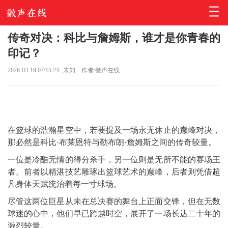
传奇对决：科比与詹姆斯，谁才是你青春的
印记？
2026-03-19 07:15:24
未知
作者:徽声在线
在篮球的浩瀚星空中，若要提及一场永无休止的巅峰对决，
那必然是科比·布莱恩特与勒布朗·詹姆斯之间的传奇较量。
一位是冷酷无情的得分杀手，另一位则是无所不能的赛场王
者。前者以精湛技艺雕琢出篮球艺术的巅峰，后者则凭借超
凡身体天赋统治着每一寸球场。
尽管这两位巨星从未在总决赛的舞台上正面交锋，但在无数
球迷的心中，他们早已跨越时空，展开了一场长达二十年的
激烈较量。