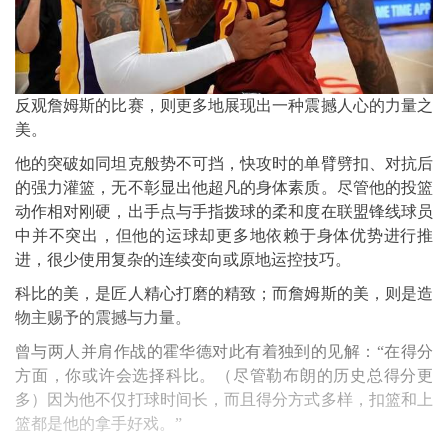
反观詹姆斯的比赛，则更多地展现出一种震撼人心的力量之
美。
他的突破如同坦克般势不可挡，快攻时的单臂劈扣、对抗后
的强力灌篮，无不彰显出他超凡的身体素质。尽管他的投篮
动作相对刚硬，出手点与手指拨球的柔和度在联盟锋线球员
中并不突出，但他的运球却更多地依赖于身体优势进行推
进，很少使用复杂的连续变向或原地运控技巧。
科比的美，是匠人精心打磨的精致；而詹姆斯的美，则是造
物主赐予的震撼与力量。
曾与两人并肩作战的霍华德对此有着独到的见解：“在得分
方面，你或许会选择科比。（尽管勒布朗的历史总得分更
多）因为他不仅打球时间长，而且得分方式多样，扣篮和上
篮都是他的拿手好戏。”