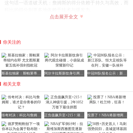
这句话一语道破天机：詹姆斯的得分依赖于持久与高效，而
科比的得分则更多地依赖于技术与爆发力。
点击展开全文
二、性格迥异，道路不同
霍华德在谈及两人的性格差异时，毫不避讳地表示：“科比
是个‘混蛋’，但这并非贬义。他的性格就是如此，他根本不
你关注的
在乎其他人的看法。而勒布朗则截然不同，他希望每个人都
喜欢他，他爱开玩笑、大笑，和他在一起总是很开心。我觉
得他们是两个极端。”
这正是两人最根本的差异所在——
斯基拉独家：斯帕莱蒂续约在即 尤文图斯夏窗五线补强剑指欧冠
阿尔卡拉斯新纹身引两代观念碰撞，小袋鼠成荣耀新印记
中冠80队报名公示：新江苏队、恒大足校队等在列，安徽一队候补
科比是那种“胜负我扛”的孤胆杀手。他孤傲、偏执，对胜利
相关文章
的渴望近乎疯狂。他曾直言不讳地说：“我不需要朋友，我
需要总冠军。”这种性格让他成为了最可怕的终结者，但也
让他在社交场合中显得格格不入。
而詹姆斯则是那种“我带你们赢”的团队领袖。他温和、周
传奇对决：科比与詹姆斯，谁才是你青春的印记？
正负值飙升至+215！湖人神级引援，2年1052万签下最佳拼图
投票了！NBA将新增两队！杜兰特，狂喜！
全，擅长激励队友，愿意分享球权。他曾说过：“我打球是
为了让队友变得更好。”这种性格让他成为了最好的团队基
石，但也让他在关键时刻偶尔显得犹豫不决。