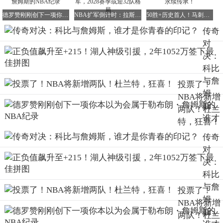
两人的职业路径也完美地印证了这两种性格。
德罗赞刚刚创下一项你本以为会属于勒布朗・詹姆斯的NBA纪录
NBA扩军倒计时：拉斯维加斯西雅图竞逐新军，2028赛季或迎32队格局
50胜+历史首人！马刺强势回归，圣城篮球基因永续传承！
传奇
科比将20年的职业生涯全部奉献给了湖人队，从1996年到
对
2016年，他经历了巅峰的辉煌（5次总冠军），也经历了低
谷的挣扎（后期伤病困扰），但他始终坚守一人一城的信
决：
念。他是忠诚的代名词，是浪漫主义的化身。
科比
与詹
投票了！
而詹姆斯的职业生涯则跨越了多支球队：骑士（两段）、热
姆
火、湖人。他通过转会来追求冠军和个人发展，2010年加盟
NBA将新增
斯，
热火组成“三巨头”，2014年回归骑士兑现承诺，2018年空降
两队！杜兰
谁才
洛杉矶。他是实用主义的代表，是灵活求胜的典范。
特，狂喜！
是你
传奇
科比是“一生一队”的童话，而詹姆斯则是“自己主宰”的现实
青春
写照。
对
的印
决：
三、带队能力：托底与上限的较量
记？
科比
徽声在线知名评论员A-史密斯曾提出一个尖锐的观点：“科
与詹
投票了！
比职业生涯的最后几年，湖人队的实力一落千丈，变得非常
姆
NBA将新增
糟糕。但这种情况要是换成勒布朗，绝对不会发生。只要有
斯，
两队！杜兰
勒布朗-詹姆斯在，没有哪支球队会落到当年湖人队那种惨