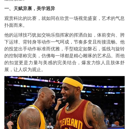
一、天赋异禀，美学迥异
观赏科比的比赛，就如同在欣赏一场视觉盛宴，艺术的气息
扑面而来。
他的运球技巧犹如交响乐指挥家的挥洒自如，体前变向、胯
下运球、背转身等动作一气呵成，节奏多变且衔接流畅。他
的投篮出手动作标准而优雅，手型稳定如磐石，弧线与旋转
的控制堪称完美，仿佛每一球都是精心雕琢的艺术品。而他
的扣篮更是力量与美感的完美结合，爆发力惊人且肢体舒
展，让人叹为观止。