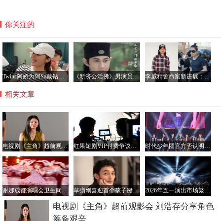
你关注的
Twins阿娇为阿Sa戴钻石项链，阿Sa宣布结婚感情稳定
《新济公活佛》男演员何明翰自曝患间歇性房颤：或因工作强度大，生活作息不规律
李威精舍命案新进展：受害人家属达成和解 盼法院从轻判决
相关文章
电视剧《主角》超前观影会 刘浩存分享角色筹备艰辛
红果短剧VIP付费争议：短剧行业付费时代何时到来？
时代少年团官方否认明年单飞传闻
谢娜成都演唱会卫生间贴心服务 获女性观众好评
草彅刚喜迎首个孩子诞生，曾出演多部经典剧集
2026年五一演出市场繁荣背后的争议与挑战
电视剧《主角》超前观影会 刘浩存分享角色
筹备艰辛