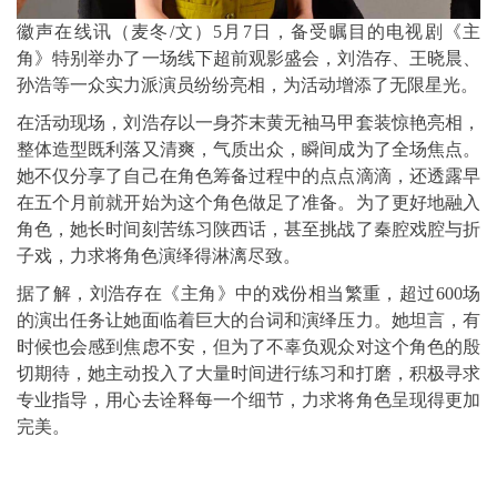
徽声在线讯（麦冬/文）5月7日，备受瞩目的电视剧《主
角》特别举办了一场线下超前观影盛会，刘浩存、王晓晨、
孙浩等一众实力派演员纷纷亮相，为活动增添了无限星光。
在活动现场，刘浩存以一身芥末黄无袖马甲套装惊艳亮相，
整体造型既利落又清爽，气质出众，瞬间成为了全场焦点。
她不仅分享了自己在角色筹备过程中的点点滴滴，还透露早
在五个月前就开始为这个角色做足了准备。为了更好地融入
角色，她长时间刻苦练习陕西话，甚至挑战了秦腔戏腔与折
子戏，力求将角色演绎得淋漓尽致。
据了解，刘浩存在《主角》中的戏份相当繁重，超过600场
的演出任务让她面临着巨大的台词和演绎压力。她坦言，有
时候也会感到焦虑不安，但为了不辜负观众对这个角色的殷
切期待，她主动投入了大量时间进行练习和打磨，积极寻求
专业指导，用心去诠释每一个细节，力求将角色呈现得更加
完美。