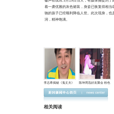
徽声在线讯 3月19日当天，有媒体捕捉到
着一袭优雅的灰色裙装，身姿已恢复得相当
驰的孩子已经顺利降临人世。此次现身，也
润，精神饱满。
李志希揭秘《鬼丈夫》
陈坤周迅好友聚会 粉色
拍摄内幕：实拍掌掴戏
帽衫造型青春活力爆棚
致三十年耳鸣，敬业精
神引热议
相关阅读