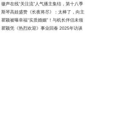
徽声在线“关注流”人气播主集结，第十八季
卢昱晓肌肉照引热议
斯琴高娃盛赞《长夜将尽》：太棒了，向主
闻马拉松香港开跑在即！
瞿颖被曝幸福“实质婚姻”！与机长伴侣未领
团队致敬
瞿颖凭《热烈欢迎》事业回春 2025年访谈
未办婚礼却超甜蜜
曝婚姻生活幸福美满