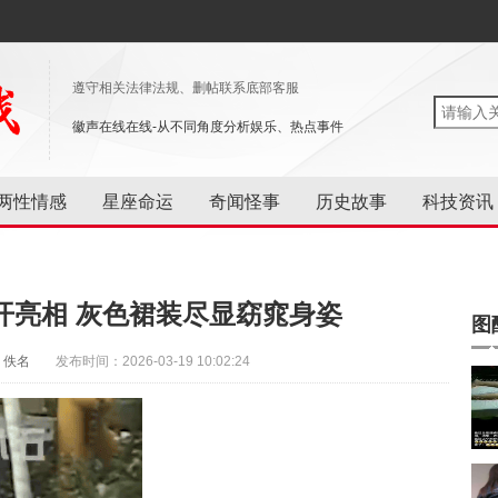
遵守相关法律法规、删帖联系底部客服
徽声在线在线-从不同角度分析娱乐、热点事件
两性情感
星座命运
奇闻怪事
历史故事
科技资讯
开亮相 灰色裙装尽显窈窕身姿
图
：佚名
发布时间：2026-03-19 10:02:24