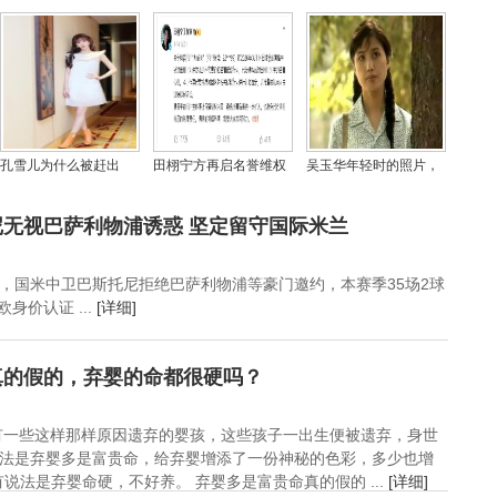
《正义女神》首播热度
玉》频现“掀桌咖”，“待
计划》北京首映 烂番茄
可观
爆咖”之后的流量新生
95%高分开局
意？
孔雪儿为什么被赶出
田栩宁方再启名誉维权
吴玉华年轻时的照片，
jyp，孔雪儿出道前照片
行动 涉事造谣者已公开
枣花扮演者吴玉华近照
来了
致歉
来了
无视巴萨利物浦诱惑 坚定留守国际米兰
，国米中卫巴斯托尼拒绝巴萨利物浦等豪门邀约，本赛季35场2球
欧身价认证 ...
[详细]
真的假的，弃婴的命都很硬吗？
还有一些这样那样原因遗弃的婴孩，这些孩子一出生便被遗弃，身世
法是弃婴多是富贵命，给弃婴增添了一份神秘的色彩，多少也增
法是弃婴命硬，不好养。 弃婴多是富贵命真的假的 ...
[详细]