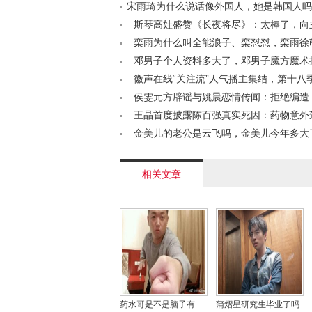
宋雨琦为什么说话像外国人，她是韩国人吗？<
斯琴高娃盛赞《长夜将尽》：太棒了，向
致敬< /a>
栾雨为什么叫全能浪子、栾怼怼，栾雨徐
关系< /a>
邓男子个人资料多大了，邓男子魔方魔术揭秘
徽声在线“关注流”人气播主集结，第十八
松香港开跑在即！< /a>
侯雯元方辟谣与姚晨恋情传闻：拒绝编造
言< /a>
王晶首度披露陈百强真实死因：药物意外
竭，揭秘90年代乐坛巨变背后的悲剧< /a>
金美儿的老公是云飞吗，金美儿今年多大了？
相关文章
药水哥是不是脑子有
蒲熠星研究生毕业了吗