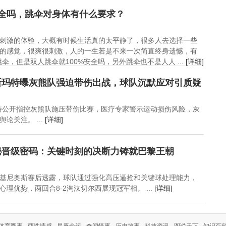
安全吗，跳伞对身体有什么要求？
刺激的体验，大概有时候生活真的太平静了，很多人去选择一些
的感觉，很爽很刺激，人的一生若是不来一次简直终身遗憾，有
，但是双人跳伞就100%安全吗，另外跳伞也不是人人 ...
[详细]
斯玛特曝灰熊队强迫带伤出战，球队沉默应对引质疑
特公开指控灰熊队施压带伤比赛，医疗专家警示运动损伤风险，灰
论关注。 ...
[详细]
秘晋级密码：关键时刻的决断力铸就巴黎王朝
基尼奥斯赛后透露，球队通过强化高压逼抢和关键球处理能力，
理优势，两回合8-2淘汰切尔西展现冠军相。 ...
[详细]