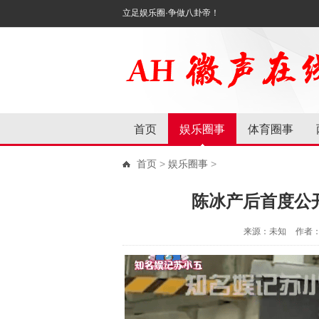
立足娱乐圈·争做八卦帝！
首页
娱乐圈事
体育圈事
首页
>
娱乐圈事
>
陈冰产后首度公
来源：未知
作者