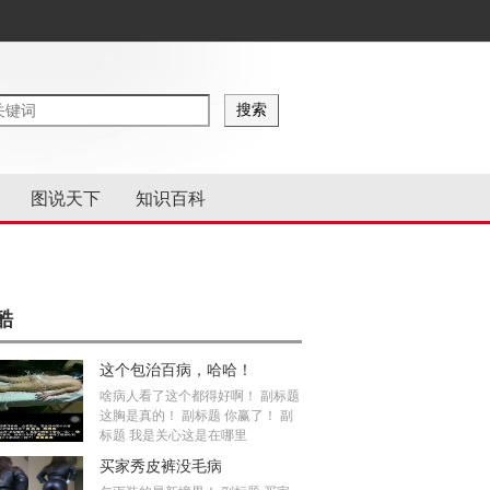
图说天下
知识百科
酷
这个包治百病，哈哈！
啥病人看了这个都得好啊！ 副标题
这胸是真的！ 副标题 你赢了！ 副
标题 我是关心这是在哪里
买家秀皮裤没毛病