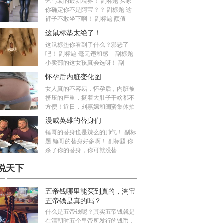
乞丐装的最新境界！ 副标题 买家
你确定你不是阿宝？？ 副标题 这
裤子不敢坐下啊！ 副标题 颜值
这鼠标垫太绝了！
这鼠标垫你看到了什么？邪恶了
吧！ 副标题 毫无违和感！ 副标题
小卖部的这女孩真会选呀！ 副
怀孕后内脏变化图
女人真的不容易，怀孕后，内脏被
挤压的严重，挺着大肚子干啥都不
方便！近日，刘嘉姵和闺蜜集体拍
漫威英雄的替身们
锤哥的替身也是辣么的帅气！ 副标
题 锤哥的替身好多啊！ 副标题 你
杀了你的替身，你可就没替
说天下
五帝钱哪里能买到真的，淘宝
五帝钱是真的吗？
什么是五帝钱呢？其实五帝钱就是
在清朝时五个皇帝所发行的钱币，