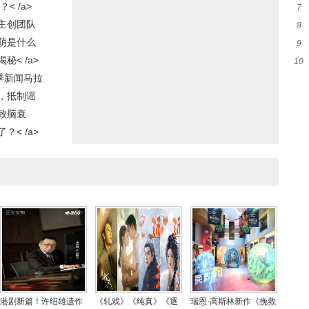
 /a>
7
棣
主创团队
8
新
萌是什么
9
创
< /a>
10
证
季新闻马拉
自
，抵制谣
致脑衰
< /a>
港剧新篇！许绍雄遗作
《轧戏》《纯真》《逐
瑞恩·高斯林新作《挽救