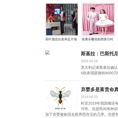
病，他是真傻还是假
现在哪里工作，他的家
傻？
世情况如何
高叶酒店出发奔赴片场
张康乐樱花粉西装引时
开工 活力四射笑容超甜
尚热议 何超莲蓬蓬裙造
引期待
型诠释春日美学
斯基拉：巴斯托尼
2026-03-18
意大利记者斯基拉确认
6助表现获德转8000万
弃婴多是富贵命
2019-06-23
时至2019年我国都
可怜。但是民间有种说
加了弃婴被捡回去抚养而存活的几率。但更有说