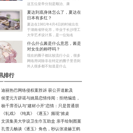
这五位皇帝分别是顺治、康
夏达到底身体怎么了，夏达在
日本有多红？
夏达在1981年4月4日的时候出生
于湖南省怀化市，毕业于长沙理工
大学艺术设计系，是一位知名
什么什么酱是什么意思，酱是
对女生的称呼吗？
现在的圈子都比较流行小众，很多
网络用词除非在特定的圈子里否则
外人很多都不知道是什么
讯排行
迪丽热巴网络侵权案胜诉 获公开道歉及
侯雯元方辟谣与姚晨恋情传闻：拒绝编造，
50元赔偿
杨千霈否认与“建材小开”恋情：只是普通朋
制谣言
《轧戏》《纯真》《逐玉》频现“掀桌
文淇集美大学设卫生巾互助盒 亲手绘制图案
”，“待爆咖”之后的流量新生意？
孔雪儿畅谈《逐玉》角色，秒认张凌赫王鹤
递温暖