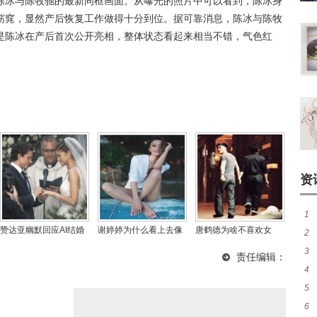
了陈冰与陈牧驰的最新同框画面。从曝光的照片中可以看到，陈冰身
窈窕，显然产后恢复工作做得十分到位。据可靠消息，陈冰与陈牧
是陈冰在产后首次公开亮相，整体状态看起来相当不错，气色红
资
1
赞达亚幽默回应AI结婚
谢婷婷为什么看上去像
唐鹤德为啥不喜欢女
2
20
照风波：朋友因“未获邀
混血儿外国人，她交的
的，唐鹤德最新现状如
3
抵
责任编辑：
请”而“生气”
男友都是外国人吗？
何了？
4
友
5
咖
6
传