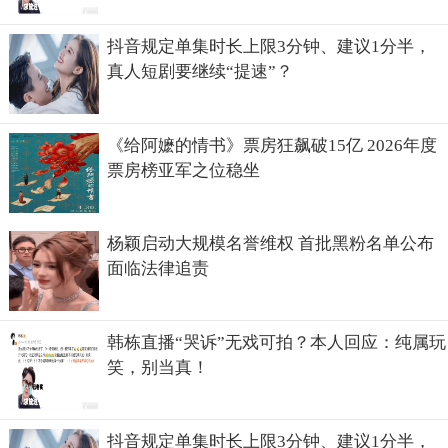
抖音规定单集时长上限3分钟、建议1分半，
真人短剧要继续“提速”？
《给阿嬷的情书》票房狂飙破15亿 2026年度
票房榜亚军之位稳坐
杨颖启动大规模名誉维权 首批黑粉名单公布
面临法律追责
韩栋直播“哭诉”无戏可拍？本人回应：纯属玩
笑，别当真！
抖音规定单集时长上限3分钟、建议1分半，