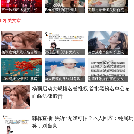
五十钤印艺术盛宴：颐和园星光璀璨，群星共铸艺术新篇章
Twins阿娇为阿Sa戴钻石项链，阿Sa宣布结婚感情稳定
王菲与录音师吴澎合照曝光，56岁状态惊艳引热议
相关文章
杨颖启动大规模名誉维权 首批黑粉名单公布面临法律追责
韩栋直播“哭诉”无戏可拍？本人回应：纯属玩笑，别当真！
抖音规定单集时长上限3分钟、建议1分半，真人短剧要继续“提速”？
《给阿嬷的情书》票房狂飙破15亿 2026年度票房榜亚军之位稳坐
向太揭秘向华强财务观：名下无房热衷投资，自己全球购房保值
谢震廷涉嫌伤害前女友后自首 深夜发文致歉并承诺配合司法
杨颖启动大规模名誉维权 首批黑粉名单公布
面临法律追责
韩栋直播“哭诉”无戏可拍？本人回应：纯属玩
笑，别当真！