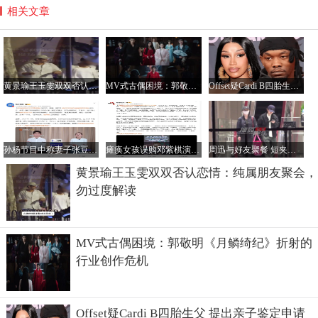
相关文章
黄景瑜王玉雯双双否认恋情：纯属朋友聚会，勿过度解读
MV式古偶困境：郭敬明《月鳞绮纪》折射的行业创作危机
Offset疑Cardi B四胎生父 提出亲子鉴定申请
孙杨节目中称妻子张豆豆性格泼辣 二人2023年喜结连理
瘫痪女孩误购邓紫棋演唱会票，平台拒退引家庭困境
周迅与好友聚餐 短夹克配高腰裤展现随性时尚魅力
黄景瑜王玉雯双双否认恋情：纯属朋友聚会，
勿过度解读
MV式古偶困境：郭敬明《月鳞绮纪》折射的
行业创作危机
Offset疑Cardi B四胎生父 提出亲子鉴定申请