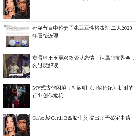
孙杨节目中称妻子张豆豆性格泼辣 二人2023
年喜结连理
黄景瑜王玉雯双双否认恋情：纯属朋友聚会，
勿过度解读
MV式古偶困境：郭敬明《月鳞绮纪》折射的
行业创作危机
Offset疑Cardi B四胎生父 提出亲子鉴定申请