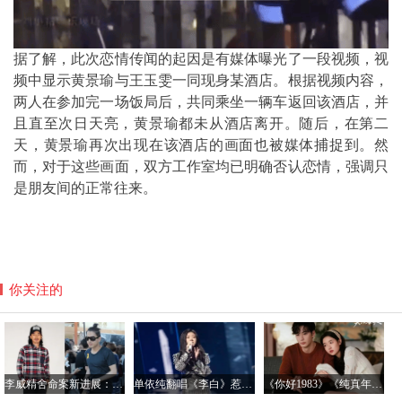
据了解，此次恋情传闻的起因是有媒体曝光了一段视频，视
频中显示黄景瑜与王玉雯一同现身某酒店。根据视频内容，
两人在参加完一场饭局后，共同乘坐一辆车返回该酒店，并
且直至次日天亮，黄景瑜都未从酒店离开。随后，在第二
天，黄景瑜再次出现在该酒店的画面也被媒体捕捉到。然
而，对于这些画面，双方工作室均已明确否认恋情，强调只
是朋友间的正常往来。
你关注的
李威精舍命案新进展：受害人家属达成和解 盼法院从轻判决
单依纯翻唱《李白》惹争议，律师：若故意侵权将面临惩罚性赔偿
《你好1983》《纯真年代的爱情》引领偶像剧怀旧新风尚