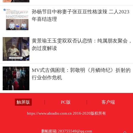
孙杨节目中称妻子张豆豆性格泼辣 二人2023
年喜结连理
黄景瑜王玉雯双双否认恋情：纯属朋友聚会，
勿过度解读
MV式古偶困境：郭敬明《月鳞绮纪》折射的
行业创作危机
触屏版
PC版
客户端
https://www.ahradio.com.cn 2016-2020版权所有
删帖邮箱:
283755549@qq.com