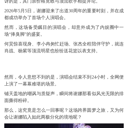
讶的是，其门票价格竟敢与顶流歌手相提并论。
2026年5月5日，谢娜迎来了出道30周年的重要时刻，并在成
都成功举办了首场个人演唱会。
然而，这场备受瞩目的演唱会，却意外成为了内娱圈中一
场“捧臭脚”的盛宴。
何炅惊喜现身、
李小冉
匆忙赶场、张杰全程陪伴守护，就连
肖战、杨紫等顶流明星也纷纷送花篮以表支持。
然而，令人意想不到的是，演唱会结束不到24小时，全网便
上演了一幕幕难堪的场景。
铺天盖地的嘲讽与质疑声，瞬间将谢娜那看似风光无限的排
面撕得粉碎。
那么，这究竟是怎么一回事呢？这场跨界圆梦之旅，又为何
会让谢娜陷入如此两极分化的境地呢？