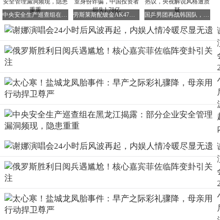
许多网友纷纷表示不解，认为她作为主持人已经非常成功，
中央安全生产巡查组在黑龙江揭露：部分企业安全管理漏洞频现，隐患重重
劳斯莱斯配镀金AK47！美国兄弟伪造王室身份诈骗，中国投资者损失1.78亿
国乒男团再战韩国队，赛程揭晓王皓排兵引热议，央视解说风格遭质疑
何必非要去凑歌手的热闹呢？
毕竟，她出道这么多年来，从未以歌手身份发行过单曲或举
办过演出。
除了在综艺节目中偶尔搞怪唱几句《菠萝菠萝蜜》之外，她
几乎没有任何主打歌曲，怎么敢开万人演唱会呢？
尽管网友们质疑声不断，但谢娜的死忠粉们却给予了她坚定
的支持。
据大麦网等平台的数据显示，谢娜刚宣布开演唱会，就有近
20万人进行了预约。
然而，她选择的成都演艺中心规模却相对较小，公开发售的
门票仅有7500多个座位。