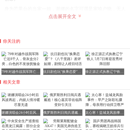
身为芒果台的当家一姐，谢娜的名字可谓是家喻户晓，无人
不知。
点击展开全文
无论是《快乐大本营》中的搞笑担当，还是各类综艺、晚会
的主持人，她都凭借出色的表现赢得了无数粉丝的喜爱。
你关注的
然而，谁也没有料到，这位主持人竟然会突然宣布要举办个
人演唱会。
79年对越作战我军阵亡近8千人，骨灰盒分2类，白色的不发放抚恤金
抗日剧也玩“换乘恋爱”？《八千里路》差评如潮，剧情让人瞠目结舌
徐正源正式执教辽宁铁人 5月7日将迎首秀对阵旧部
这不仅是她的跨界首秀，更具有特殊的意义——出道30周年
相关文章
的纪念。
尤其是5月6日的第二场演唱会，还恰逢她45岁的生日，三重
意义叠加，使得这场演出更加引人注目。
谢娜演唱会24小时后风波再起，内娱人情冷暖尽显无遗
俄罗斯胜利日阅兵遇尴尬！核心嘉宾菲佐临阵变卦引关注
太心寒！盐城龙凤胎事件：早产之际彩礼骤降，母亲用行动捍卫尊严
消息一出，立刻在网上引起了轩然大波。