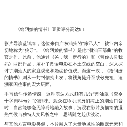
《给阿嬷的情书》豆瓣评分高达9.1
影片导演蓝鸿春，这位来自广东汕头的“家己人”，被业内亲
切地称为“狼导”。《给阿嬷的情书》是他“潮汕三部曲”的收
官之作。此前，他通过《爸，我一定行的》和《带你去见我
妈》两部作品，填补了潮语电影在本土院线的空白，深入探
讨了潮汕人的家庭观念和婚恋价值观。而这一次，《给阿嬷
的情书》则从一封封信笺出发，将视角提升至致敬先祖、追
溯家国往事的宏大层面。
手写信件传递情感，这种表达方式颇有几分“潮汕版《查令
十字街84号》”的韵味。观众在聆听演员们纯正的潮汕口音
时，自然能够毫无障碍地融入故事，沉浸在影片所描绘的湿
热气候与独特人文风貌之中，思绪随之起伏波动。
与其他方言电影类似，本片融入了大量地域性的幽默元素和