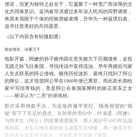
俚语，但更为独特之处在于，它凝聚了一种宽广而深厚的文
化共同体意识。蓝鸿春导演通过多年深入民间的田野调查，
将原本局限于个体的经验突破束缚，升华为一种返璞归真、
追寻往昔美好的共同愿景。
（以下内容含有轻微剧透）
纸短情长，珍重万千
电影开篇，阿嬷的孙子晓伟因生意失败欠下巨额债务，走投
无路之际飞往泰国，寻找传说中富得流油、早年再婚后与家
人失去联系的阿公借钱。晓伟历经波折，最终只找到了阿公
的牌位，这才惊觉阿公早在1960年便已离世。而此前长期给
家中写信寄钱的，竟是阿公在泰国落脚时的旅店房东之女
——被误认为“二房”的谢南枝。
影片采用倒叙手法，为这场跨越半世纪、隔海相望的“揭
秘”留下了充足的悬念。在孙辈的旁白中，叶淑柔（阿嬷）
与郑木生（阿公）的故事缓缓展开：两人相识于1945年抗战
胜利后，木生与地主家的女儿淑柔互生情愫，用一辆亲手打
造的木头单车作为彩礼，与她私奔并组建了家庭。