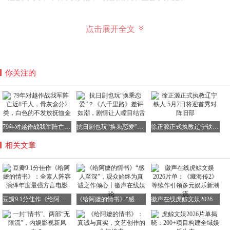
点击展开全文
叶淑柔与郑木生的爱情故事
你关注的
不久后，郑木生为躲避抓壮丁连夜下南洋，远赴暹罗谋生，
承诺待事业稳定便接妻儿团聚。然而，这一别便是永别，他
再未回到故乡，只能依靠一沓沓侨批传递牵挂，排解深藏于
心的思念。
79年对越作战我军阵亡近8千人，骨灰盒分2类，白色的不发放抚恤金
抗日剧也玩“换乘恋爱”？《八千里路》差评如潮，剧情让人瞠目结舌
徐正源正式执教辽宁铁人 5月7日将迎首秀对阵旧部
在潮汕及闽南方言中，“批”即指“信”。侨批，又称银信，是
相关文章
海外侨胞寄给国内家乡眷属的书信与汇款的合称，是连接海
外华侨与家人、故土的重要纽带。2013年，16万封粤闽籍华
侨华人留下的《侨批档案》被列入世界记忆名录，成为广东
首项、中国第八项“世界记忆”遗产。
豆瓣9.1分佳作《给阿嬷的情书》：全素人阵容演绎年度最强方言电影
《给阿嬷的情书》“感人至深”，观众始终为真诚之作倾心丨徽声在线娱论
徽声在线虎鲸文娱2026片单：《藏海传2》等续作引领多元娱乐新潮流