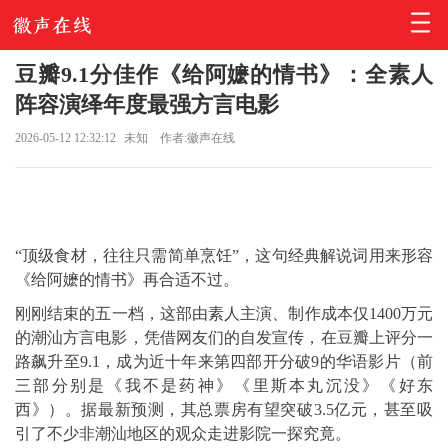
豆瓣9.1分佳作《给阿嬷的情书》：全素人
阵容演绎年度最强方言电影
2026-05-12 12:32:12
未知
作者:徽声在线
“顶级食材，往往只需简单烹饪”，这句经典解说词用来形容
《给阿嬷的情书》再合适不过。
刚刚结束的五一档，这部由素人主演、制作成本仅1400万元
的潮汕方言电影，凭借网友们的自发宣传，在豆瓣上评分一
路飙升至9.1，成为近十年来第四部开分破9的华语影片（前
三部分别是《我不是药神》《里斯本丸沉没》《好东
西》）。据最新预测，其总票房有望突破3.5亿元，甚至吸
引了不少非潮汕地区的观众走进影院一探究竟。