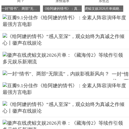
一封“情书”、两部“无限流”，内娱影视新风向？
《给阿嬷的情书》：真诚与真实，文艺创作的永恒追求
虎鲸文娱2026片单揭晓：200+项目构建全域娱乐生态
《给阿嬷的情书》剧照
片中，晓伟不知阿公在国外的住址，便瞒着阿嬷从阁楼偷走
阿公当年的侨批，以此为线索展开寻找。这些信件不仅是重
要的叙事线索，更是理解全片情感的钥匙，串联起现代人对
先辈足迹的探寻与回望。
单看剧情梗概，加上“木生”“淑柔”“南枝”等雅致的名字，让
人联想到木心的《从前慢》。然而，绕过这种浪漫化的表
象，故事真正的源头是一群在山河破碎中被迫出洋、如同乱
一封“情
世漂萍的“过番客”，以及他们背后声势浩大的近代移民潮。
书”、两
“过番”，即出国讨生计。剧本在故事线的编排上参考了大量
部“无限
人物原型。木生离家后，在渔船上颠簸一个多月抵达马来西
流”，内
亚，后因得罪本地人被驱逐出境，流落到泰国。不识字的他
娱影视
只能靠蹬三轮卖苦力，从牙缝里省钱来支撑远方一家四口的
新风
开销。
向？
在当时，许多华侨子女没有读书的机会，木生因此与同乡狄