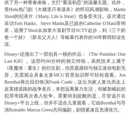
供了另一种青春体验，主打"重温初恋"的温馨主题。此外，
受Hulu热门剧《大楼里只有谋杀》的怀旧风潮影响，Martin
Short的纪录片《Marty, Life is Short》也备受关注。该片通过
采访Tom Hanks、Steve Martin及已故的Catherine O'Hara等明
星，追溯了Short从加拿大喜剧节目SCTV起步，到《三个奶
爸一个娃》《新岳父大人》等银幕代表作的50年辉煌职业生
涯。
Disney+还推出了一部别具一格的作品：《The Punisher: One
Last Kill》。这部约60分钟的独立特辑，虽然技术上属于
《夜魔侠：重生》的衍生剧，但其观感却与独立迷你电影无
异，无需观众具备太多MCU背景知识即可轻松观看。Jon
Bernthal再次回归饰演Frank Castle，这位为家人复仇而走上
反英雄道路的战争老兵，本想远离暴力生活，却被新崛起的
犯罪帝国再次卷入纷争。需要特别提醒的是，尽管该片在
Disney+平台上线，但并不适合儿童观看，它由Bernthal与导
演Reinaldo Marcus Green共同编剧，剧情紧凑且充满张力。