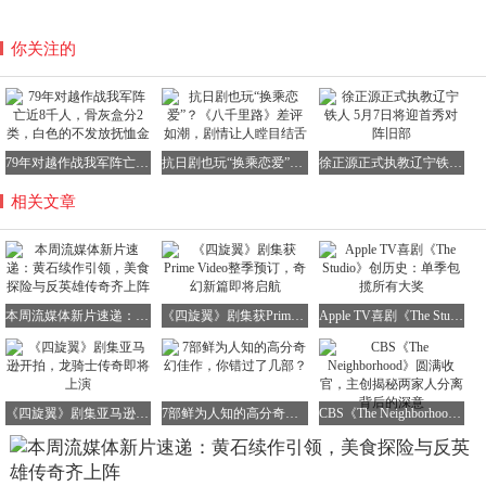
你关注的
79年对越作战我军阵亡近8千人，骨灰盒分2类，白色的不发放抚恤金
抗日剧也玩“换乘恋爱”？《八千里路》差评如潮，剧情让人瞠目结舌
徐正源正式执教辽宁铁人 5月7日将迎首秀对阵旧部
相关文章
本周流媒体新片速递：黄石续作引领，美食探险与反英雄传奇齐上阵
《四旋翼》剧集获Prime Video整季预订，奇幻新篇即将启航
Apple TV喜剧《The Studio》创历史：单季包揽所有大奖
《四旋翼》剧集亚马逊开拍，龙骑士传奇即将上演
7部鲜为人知的高分奇幻佳作，你错过了几部？
CBS《The Neighborhood》圆满收官，主创揭秘两家人分离背后的深意