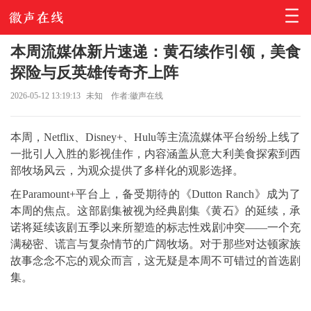
本周流媒体新片速递：黄石续作引领，美食
探险与反英雄传奇齐上阵
2026-05-12 13:19:13
未知
作者:徽声在线
本周，Netflix、Disney+、Hulu等主流流媒体平台纷纷上线了
一批引人入胜的影视佳作，内容涵盖从意大利美食探索到西
部牧场风云，为观众提供了多样化的观影选择。
在Paramount+平台上，备受期待的《Dutton Ranch》成为了
本周的焦点。这部剧集被视为经典剧集《黄石》的延续，承
诺将延续该剧五季以来所塑造的标志性戏剧冲突——一个充
满秘密、谎言与复杂情节的广阔牧场。对于那些对达顿家族
故事念念不忘的观众而言，这无疑是本周不可错过的首选剧
集。