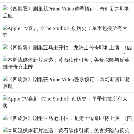
《四
旋
翼》
剧集
亚马
逊开
拍，
龙骑
士传
奇即
《四
将上
旋
演
翼》