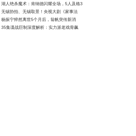
湖人绝杀魔术：肯纳德闪耀全场，5人及格3
投靠饶雨瓷竟藏十年布局
无锡协拍、无锡取景！央视大剧《家事法
低迷
杨振宁猝然离世5个月后，翁帆突传新消
》今日盛大开播！
35集谍战巨制深度解析：实力派老戏骨飙
，怀孕传闻早就真相大白
，这部剧让人直呼过瘾