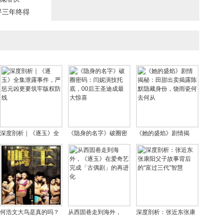
苦寻三年终得
深度剖析｜《逐玉》全
《隐身的名字》破圈密
《她的盛焰》剧情揭
集泄露事件，严惩元凶
码：闫妮演技托底，00
秘：田甜出卖揭露陈默
更要筑牢版权防线
后王圣迪成最大惊喜
隐藏身份，饶雨瓷何去
何从
何浩文大鸟是真的吗？
从西固巷走到海外，
深度剖析：张近东张康