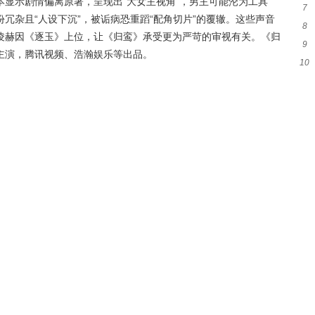
显示剧情偏离原著，呈现出“大女主视角”，男主可能沦为工具
7
静
冗杂且“人设下沉”，被诟病恐重蹈“配角切片”的覆辙。这些声音
8
人
凌赫因《逐玉》上位，让《归鸾》承受更为严苛的审视有关。《归
9
庭
主演，腾讯视频、浩瀚娱乐等出品。
10
息
戏