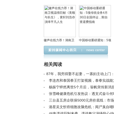
徽声在线力荐！湖南卫
中国移动重磅通知：5项
视温情巨献《美顺与长
传统业务4月30日全国
生》，黄轩刘浩存演绎
停运，附自查退费指南
平凡人生
相关阅读
87年，我穷得娶不起妻，一寡妇主动上门
礼，但有条件< /a>
李连杰和泰国拳王打架视频，泰拳实战能
吗？< /a>
杨振宁猝然离世5个月后，翁帆突传新消
闻早就真相大白< /a>
张雪峰健康危机引发热议：透支式奋斗何
/a>
三台县五房企联保5000元房价底线：市
政干预的博弈< /a>
港星吴文忻癌细胞攻脑危机：闻尸臭自嘲
一命，为女儿苦撑求生< /a>
46集谍战巨制来袭，谍战教父演绎惊心动