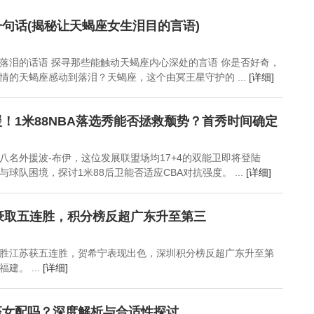
何浩文的女朋友是谁
《逐玉》在爱奇艺完成
阳父子故事背后的“富过
「古偶剧」的再进化
三代”智慧
句话(揭秘让天蝎座女生泪目的言语)
落泪的话语 探寻那些能触动天蝎座内心深处的言语 你是否好奇，
情的天蝎座感动到落泪？天蝎座，这个由冥王星守护的 ...
[详细]
！1米88NBA落选秀能否拯救颓势？首秀时间确定
八名外援波-布伊，这位发展联盟场均17+4的双能卫即将登陆
与球队困境，探讨1米88后卫能否适应CBA对抗强度。 ...
[详细]
豪取五连胜，积分榜反超广东升至第三
大胜江苏获五连胜，贺希宁表现出色，深圳积分榜反超广东升至第
建。 ...
[详细]
座女配吗？深度解析与合适性探讨