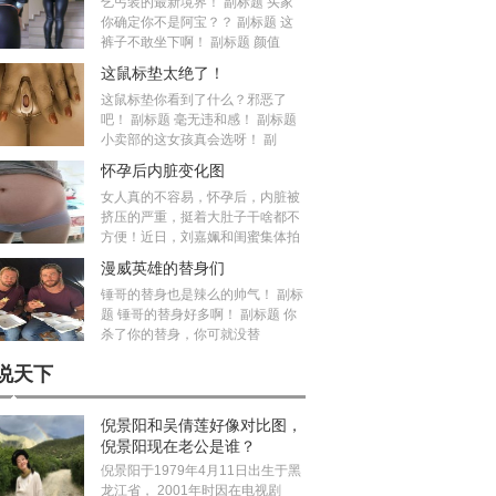
乞丐装的最新境界！ 副标题 买家
你确定你不是阿宝？？ 副标题 这
裤子不敢坐下啊！ 副标题 颜值
这鼠标垫太绝了！
这鼠标垫你看到了什么？邪恶了
吧！ 副标题 毫无违和感！ 副标题
小卖部的这女孩真会选呀！ 副
怀孕后内脏变化图
女人真的不容易，怀孕后，内脏被
挤压的严重，挺着大肚子干啥都不
方便！近日，刘嘉姵和闺蜜集体拍
漫威英雄的替身们
锤哥的替身也是辣么的帅气！ 副标
题 锤哥的替身好多啊！ 副标题 你
杀了你的替身，你可就没替
说天下
倪景阳和吴倩莲好像对比图，
倪景阳现在老公是谁？
倪景阳于1979年4月11日出生于黑
龙江省， 2001年时因在电视剧