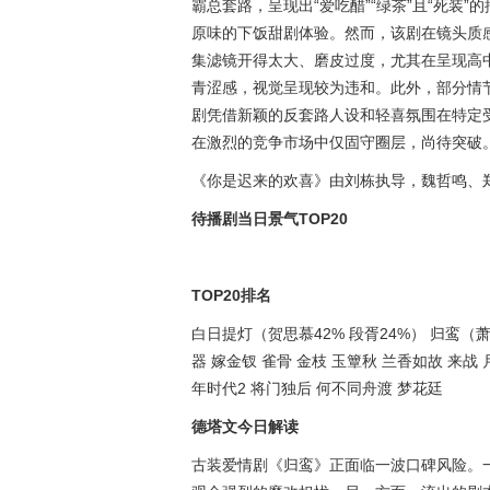
霸总套路，呈现出“爱吃醋”“绿茶”且“死装
原味的下饭甜剧体验。然而，该剧在镜头质
集滤镜开得太大、磨皮过度，尤其在呈现高
青涩感，视觉呈现较为违和。此外，部分情
剧凭借新颖的反套路人设和轻喜氛围在特定
在激烈的竞争市场中仅固守圈层，尚待突破
《你是迟来的欢喜》由刘栋执导，魏哲鸣、
待播剧当日景气TOP20
TOP20排名
白日提灯（贺思慕42% 段胥24%） 归鸾（萧
器 嫁金钗 雀骨 金枝 玉簟秋 兰香如故 来战
年时代2 将门独后 何不同舟渡 梦花廷
德塔文今日解读
古装爱情剧《归鸾》正面临一波口碑风险。一