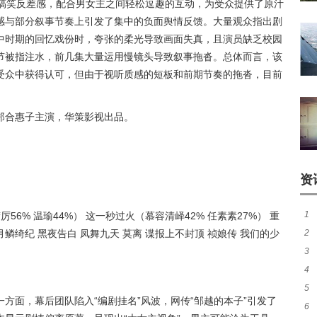
”的搞笑反差感，配合男女主之间轻松逗趣的互动，为受众提供了原汁
感与部分叙事节奏上引发了集中的负面舆情反馈。大量观众指出剧
中时期的回忆戏份时，夸张的柔光导致画面失真，且演员缺乏校园
节被指注水，前几集大量运用慢镜头导致叙事拖沓。总体而言，该
受众中获得认可，但由于视听质感的短板和前期节奏的拖沓，目前
。
郑合惠子主演，华策影视出品。
资
1
厉56% 温瑜44%） 这一秒过火（慕容清峄42% 任素素27%） 重
 月鳞绮纪 黑夜告白 凤舞九天 莫离 谍报上不封顶 祯娘传 我们的少
2
脸
3
的
4
5
卡
方面，幕后团队陷入“编剧挂名”风波，网传“邹越的本子”引发了
6
伸的