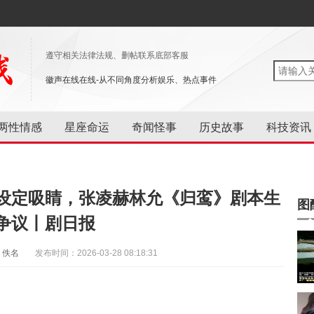
遵守相关法律法规、删帖联系底部客服
徽声在线在线-从不同角度分析娱乐、热点事件
两性情感
星座命运
奇闻怪事
历史故事
科技资讯
设定吸睛，张凌赫林允《归鸾》剧本生
图
争议丨剧日报
：佚名
发布时间：2026-03-28 08:18:31