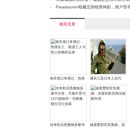
战，再现高能谍中谍传奇！< /a>
Paramount+暗藏五部暗黑神剧，用户
全貌< /a>
相关文章
南非港口奇遇记：热情
潘长江是日本人后代
女工、散漫工人与惊人
吗？潘长江的儿子叫潘
的物价反差
朝？
传奇歌后恩雅独居奢华
姚晨曹郁官宣离婚，深