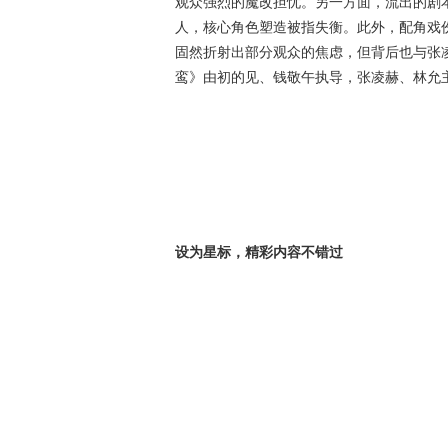
观众强烈的魔改担忧。另一方面，流出的剧本
人，核心角色塑造被指失衡。此外，配角戏份
固然折射出部分观众的焦虑，但背后也与张
鸾》由初的见、钱敬午执导，张凌赫、林允
设为星标，精彩内容不错过