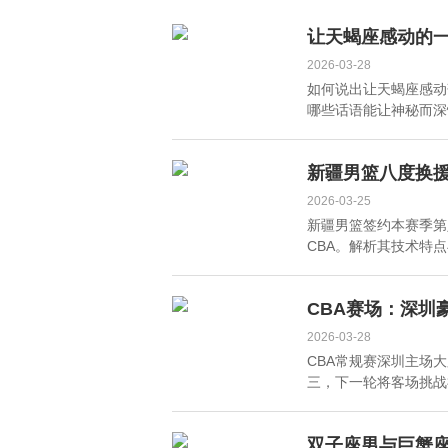
古堡，不婚不育与12只
度剖析其商业版图布局
猫相伴！宅家撸猫生活
让天蝎座感动的一
引羡慕
2026-03-28
如何说出让天蝎座感动
哪些话语能让神秘而深
新疆男篮八度换援
2026-03-25
新疆男篮签约本赛季第
CBA。解析其技术特点
CBA赛场：深圳
2026-03-28
CBA常规赛深圳主场
三，下一轮将客场挑战福
双子座男与巨蟹