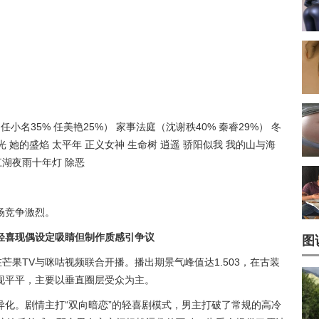
任小名35% 任美艳25%） 家事法庭（沈谢秩40% 秦睿29%） 冬
光 她的盛焰 太平年 正义女神 生命树 逍遥 骄阳似我 我的山与海
江湖夜雨十年灯 除恶
场竞争激烈。
轻喜现偶设定吸睛但制作质感引争议
图
芒果TV与咪咕视频联合开播。播出期景气峰值达1.503，在古装
现平平，主要以垂直圈层受众为主。
化。剧情主打“双向暗恋”的轻喜剧模式，男主打破了常规的高冷