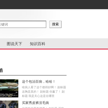
图说天下
知识百科
酷
这个包治百病，哈哈！
啥病人看了这个都得好啊！ 副标题
这胸是真的！ 副标题 你赢了！ 副
标题 我是关心这是在哪里
买家秀皮裤没毛病