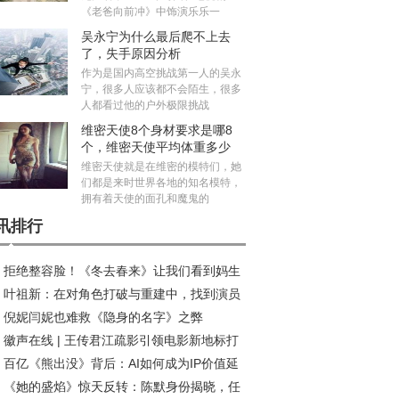
《老爸向前冲》中饰演乐乐一
吴永宁为什么最后爬不上去
了，失手原因分析
作为是国内高空挑战第一人的吴永
宁，很多人应该都不会陌生，很多
人都看过他的户外极限挑战
维密天使8个身材要求是哪8
个，维密天使平均体重多少
斤？
维密天使就是在维密的模特们，她
们都是来时世界各地的知名模特，
拥有着天使的面孔和魔鬼的
讯排行
拒绝整容脸！《冬去春来》让我们看到妈生
叶祖新：在对角色打破与重建中，找到演员
在年代剧中的高级魅力
倪妮闫妮也难救《隐身的名字》之弊
质感丨对话
徽声在线 | 王传君江疏影引领电影新地标打
百亿《熊出没》背后：AI如何成为IP价值延
热潮
《她的盛焰》惊天反转：陈默身份揭晓，任
“放大器”?