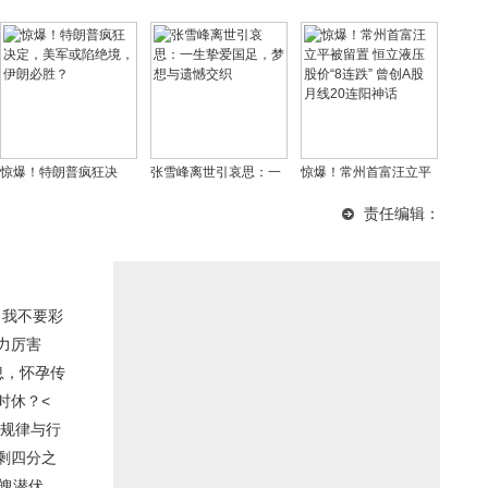
惊爆！特朗普疯狂决
张雪峰离世引哀思：一
惊爆！常州首富汪立平
定，美军或陷绝境，伊
生挚爱国足，梦想与遗
被留置 恒立液压股价“8
责任编辑：
朗必胜？
憾交织
连跌” 曾创A股月线20连
阳神话
：我不要彩
力厉害
息，怀孕传
时休？<
场规律与行
剩四分之
魄潜伏