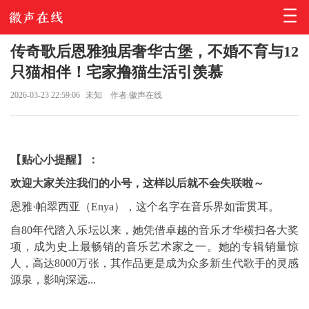
传奇歌后恩雅独居奢华古堡，不婚不育与12
只猫相伴！宅家撸猫生活引羡慕
2026-03-23 22:59:06
未知
作者:徽声在线
【贴心小提醒】：
欢迎大家关注我们的小号，这样以后就不会失联啦～
恩雅·帕翠西亚（Enya），这个名字在音乐界如雷贯耳。
自80年代踏入乐坛以来，她凭借卓越的音乐才华横扫各大奖
项，成为史上最畅销的音乐艺术家之一。她的专辑销量惊
人，高达8000万张，其作品更是成为众多新生代歌手的灵感
源泉，影响深远...