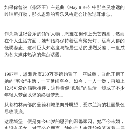
如果你曾被《指环王》主题曲《May It Be》中那空灵悠远的
吟唱所打动，那么恩雅的音乐风格定会让你过耳难忘。
作为新世纪音乐的领军人物，恩雅在创作上光芒四射，然而
在个人生活方面，她却始终保持着远离聚光灯、远离人群的
低调姿态。这种巨大知名度与隐居生活的强烈反差，一度成
为各大媒体热议的焦点话题。
1997年，恩雅斥资250万英镑购置了一座城堡，自此开启了
她的“宅女”生活，一直延续至今。如今，一人一堡，再加上
12只可爱的猫咪相伴，这种看似“孤独”的生活，却成了不少
年轻人梦寐以求的终极梦想...
从都柏林南部的曼德利城堡向外眺望，爱尔兰海的壮丽景色
尽收眼底。
这座城堡，便是如今64岁的恩雅的温馨家园。她至今未婚，
也没有子女，对于公众而言，她的个人生活始终笼罩着一层