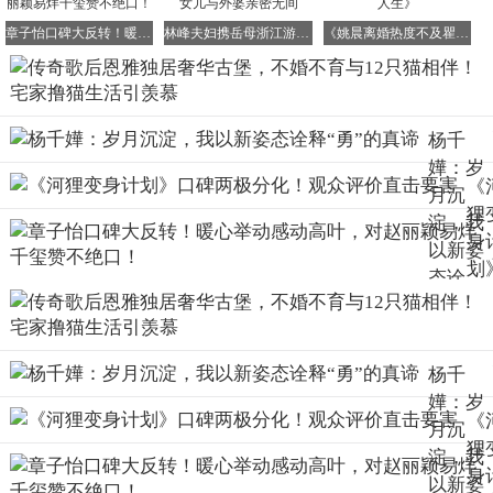
章子怡口碑大反转！暖心举动感动高叶，对赵丽颖易烊千玺赞不绝口！
林峰夫妇携岳母浙江游，岳母风采依旧，6岁女儿与外婆亲密无间
《姚晨离婚热度不及瞿颖2.5元金霉素的洒脱人生》
恩雅上一次公开露面，还是在去年五月。当时，她现身爱尔
兰西北部的多尼戈尔郡，参加了一场温馨的婚礼，度过了一
个难得的社交之夜。
杨千
嬅：岁
《
而她的再上次公开露面，要追溯到2017年的格莱美颁奖典礼
月沉
狸
上。8年才露面一次，这般“隐士”般的生活节奏，着实令人
淀，我
身
惊叹...
以新姿
划
态诠
口
释“勇”
至于为何选择这样的生活方式，恩雅曾坦诚地表示，在工作
两
真谛
室度过繁忙而充实的一天后，自己往往会耗尽能量，变得情
分
绪低落且难以与人相处。
杨千
化
嬅：岁
观
因此，她深刻意识到自己需要大量的独处空间来恢复元气：
《
月沉
评
狸
“我实在难以想象，什么样的伴侣能够适应我这样的生活环
淀，我
直
境。
身
以新姿
要