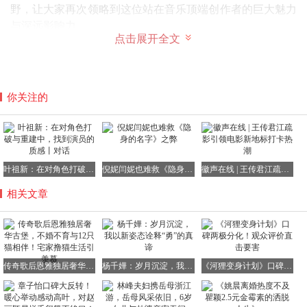
野，让大家再次领略到这位站在音乐顶端创作者的巨大魅力
与深远影响力。
点击展开全文
你关注的
在竞争激烈的音乐行业里，要想取得亮眼的唱片销量，创作
者通常需要不断进行巡演，频繁公开露面参加各类活动，以
提升自己的知名度和作品的曝光度。
叶祖新：在对角色打破与重建中，找到演员的质感丨对话
倪妮闫妮也难救《隐身的名字》之弊
徽声在线 | 王传君江疏影引领电影新地标打卡热潮
相关文章
然而，恩雅这种如同少林扫地僧般的隐居生活，无疑是个独
特的例外。业内人士曾不禁感叹：
“在整个音乐界，很难找出第二个人像她这样，既取得了如
此辉煌的成功，却又如此鲜为人知。
传奇歌后恩雅独居奢华古堡，不婚不育与12只猫相伴！宅家撸猫生活引羡慕
杨千嬅：岁月沉淀，我以新姿态诠释“勇”的真谛
《河狸变身计划》口碑两极分化！观众评价直击要害
她从不参与社交活动，极少出门，就连她的歌词里，也难以
寻觅到任何关于她个人生活的蛛丝马迹。”