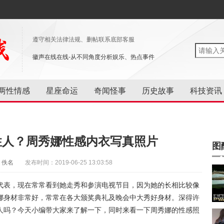
遵守相关法律法规、删帖联系底部客服
徽声在线在线-从不同角度分析娱乐、热点事件
两性情感
星座命运
奇闻怪事
历史故事
科技资讯
性人？周秀娜性感内衣写真照片
图
：佚名
发布时间：2019-06-25 13:03:58
代表，现在常常看到她走秀和参演电视节目，因为她的长相比较像
娜身材非常好，常常在各大颁奖典礼及晚会中大秀好身材。深得许
人吗？今天小编带大家来了解一下，同时来看一下周秀娜的性感照