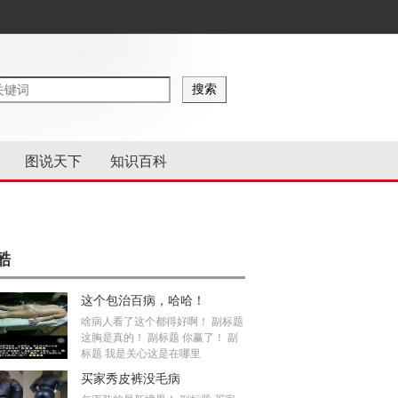
图说天下
知识百科
酷
这个包治百病，哈哈！
啥病人看了这个都得好啊！ 副标题
这胸是真的！ 副标题 你赢了！ 副
标题 我是关心这是在哪里
买家秀皮裤没毛病