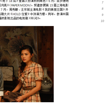
7
么
8
的
9
10
乳
老