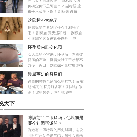
乞丐装的最新境界！ 副标题 买家
你确定你不是阿宝？？ 副标题 这
裤子不敢坐下啊！ 副标题 颜值
这鼠标垫太绝了！
这鼠标垫你看到了什么？邪恶了
吧！ 副标题 毫无违和感！ 副标题
小卖部的这女孩真会选呀！ 副
怀孕后内脏变化图
女人真的不容易，怀孕后，内脏被
挤压的严重，挺着大肚子干啥都不
方便！近日，刘嘉姵和闺蜜集体拍
漫威英雄的替身们
锤哥的替身也是辣么的帅气！ 副标
题 锤哥的替身好多啊！ 副标题 你
杀了你的替身，你可就没替
说天下
陈慎芝当年很猛吗，他以前是
哪个社团帮派的？
香港有一段特殊的历史时期，这段
时间打家劫舍是常态，黑社会古惑