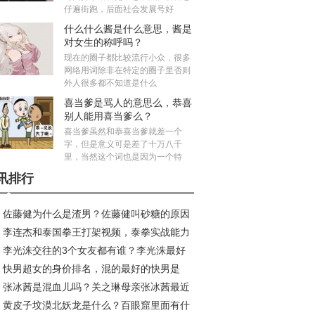
仔遍街跑，后面社会发展号好
什么什么酱是什么意思，酱是
对女生的称呼吗？
现在的圈子都比较流行小众，很多
网络用词除非在特定的圈子里否则
外人很多都不知道是什么
喜当爹是骂人的意思么，恭喜
别人能用喜当爹么？
喜当爹虽然和恭喜当爹就差一个
字，但是意义可是差了十万八千
里，当然这个词也是因为一个特
讯排行
佐藤健为什么是渣男？佐藤健叫砂糖的原因
李连杰和泰国拳王打架视频，泰拳实战能力
来
李光洙交往的3个女友都有谁？李光洙最好
害吗？
快男超女的身价排名，混的最好的快男是
的电视名单
张冰茜是混血儿吗？关之琳母亲张冰茜最近
？
黄皮子坟漠北妖龙是什么？百眼窟里面有什
片