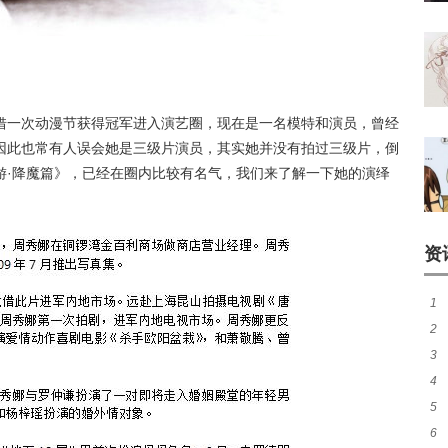
借一次动漫节获得冠军进入演艺圈，现在是一名模特和演员，曾经
因此也常有人误会她是三级片演员，其实她并没有拍过三级片，倒
游·降魔篇》，已经在圈内比较有名气，我们来了解一下她的演绎
资
1
2
由
3
厉
4
看
5
谁
6
照