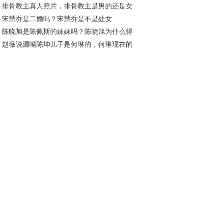
排骨教主真人照片，排骨教主是男的还是女
宋慧乔是二婚吗？宋慧乔是不是处女
？
陈晓旭是陈佩斯的妹妹吗？陈晓旭为什么得
赵薇说漏嘴陈坤儿子是何琳的，何琳现在的
腺癌不治疗
公是谁？