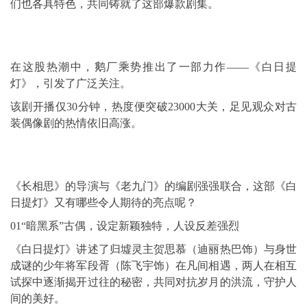
们也各具特色，共同铸就了这部爆款剧集。
在这股热潮中，鹅厂乘势推出了一部力作——《白日提
灯》，引发了广泛关注。
该剧开播仅30分钟，热度便突破23000大关，足见观众对古
装偶像剧的热情依旧高涨。
《长相思》的导演与《老九门》的编剧强强联合，这部《白
日提灯》又有哪些令人期待的亮点呢？
01“暗黑系”古偶，设定新颖独特，人设反差强烈
《白日提灯》讲述了归墟灵主贺思慕（
迪丽热巴
饰）与身世
成谜的少年将军段胥（陈飞宇饰）在凡间相遇，两人在相互
试探中逐渐揭开过往的秘密，共同对抗岁月的洪流，守护人
间的美好。