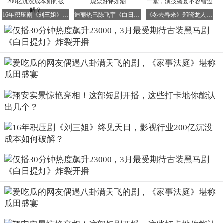
16年积压剧《刘三姐》终见天日，影视行业200亿沉没成本如何破解？
迪丽热巴陈飞宇《白日提灯》首播引爆热度，观众好评如潮
《冬去春来》郑晓龙人脉惊人，18位大咖齐聚一堂，演技盛宴不容错过
这部剧中，烟火人间与黑暗灵界交织在一起，男女主双强人
设，感情线势均力敌，特效画面更是充满了东方美学的想象
力，令人叹为观止。
02选角精准到位，男女主颜值爆表
在古装偶像剧中，男女主的颜值往往是吸引观众的重要因素
之一。而《白日提灯》在选角上可谓精准到位，演员与人设
高度契合。
首先，我们来看看女主迪丽热巴。
时隔三年，迪丽热巴再次回归古装剧赛道，让观众期待不
已。
这次她饰演的贺思慕，每一个造型都令人惊艳。一身红衣明
艳动人，带着一丝鬼魅之气；白衣造型则清纯动人，宛如仙
子下凡。