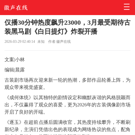
仅播30分钟热度飙升23000，3月最受期待古
装黑马剧《白日提灯》炸裂开播
2026-03-29 02:40:14
未知
作者:徽声在线
文案|小林
编辑|晨露
古装剧市场再次迎来新一轮的热潮，多部作品轮番上阵，为
观众带来视觉盛宴。
《成何体统》以其独特的剧情设定和幽默诙谐的风格脱颖而
出，不仅赢得了观众的喜爱，更为2026年的古装偶像剧市场
开启了良好的开端。
《逐玉》在超前点播后圆满收官，其热度持续攀升，不断刷
新纪录，主演们凭借出色的表现成为网络热议的焦点，配角