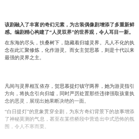
该剧融入了丰富的奇幻元素，为古装偶像剧增添了多重新鲜
感。编剧精心构建了“人灵双界”的世界观，令人耳目一新。
在东海的尽头，扶桑树下，隐藏着归墟灵界。凡人不化的执
念在此汇聚修炼，化作游灵。而女主贺思慕，则是十代以来
最强的灵界之主。
凡间与灵界相互依存，贺思慕提灯镇守两界，她为游灵指引
方向，将执念引向归墟，同时严厉处置那些违律强取孩童执
念的恶灵，展现出她果断决绝的一面。
“白日提灯”的意象贯穿全剧，为东方奇幻背景下的故事增添
了神秘莫测的气息，甚至在某些桥段中营造出中式恐怖的氛
围，令人不寒而栗。