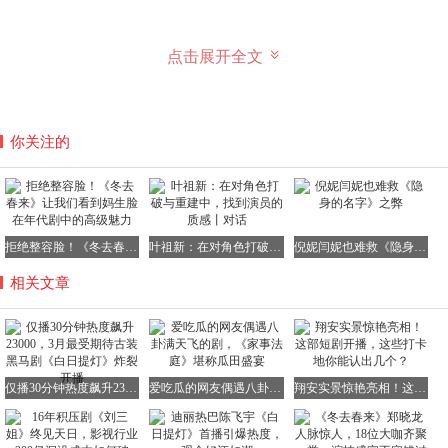
建立在颠覆性世界观之上的男女主双向拉扯，更是张力十
点击展开全文
足，引人入胜。
贺思慕拥有永恒的生命，却缺失了五感。只有遇到能够与她
建立契约的人，她才能共享五感，感受世间的美好。
你关注的
而持有灵器“破妄剑”的将军段胥，恰好在此时走进了她的生
活。贺思慕为了接近段胥，获取灵器，查明他的身份，展开
了一系列精心策划的行动。
拒绝整容脸！《冬去春来》让我们看到妈生脸在年代剧中的高级魅力
叶祖新：在对角色打破与重建中，找到演员的质感丨对话
倪妮闫妮也难救《隐身的名字》之弊
相关文章
然而，段胥也察觉到了贺思慕并非寻常凡人。他通过衣服的
颜色和糖的味道试探女主，最终发现了她没有五感的秘密。
一位是寿命绵长的四百岁灵主，一位是生命短暂的少年将
军，两人之间的反差和羁绊充满了宿命感，令人为之动容。
仅播30分钟热度飙升23000，3月最受期待古装黑马剧《白日提灯》炸裂开播
爱吃瓜的网友偶遇八卦满天飞的剧，《家事法庭》堪称瓜田盛宴
翔安实景惊艳亮相！这部短剧开播，这些打卡地你能认出几个？