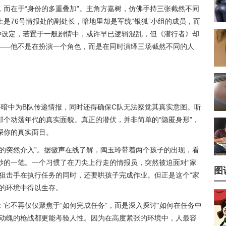
而在于“身份的多重叠加”。主角方嘉树，仿佛手持三张截然不同
是76号情报处的副处长，暗地里却是军统“银狐”小组的成员，而
种设定，若置于一般剧情中，或许早已逻辑混乱，但《潜行者》却
——他不是在扮演一个角色，而是在同时演绎三场截然不同的人
要暗中为B队传递情报，同时还得确保C队无法察觉其真实意图。听
个动荡年代的真实面貌。真正的潜伏，并非简单的“隐匿身形”，
探你的真实面目。
的突然介入”。据徽声在线了解，
陶玉玲
带着两个孩子的出现，看
妙的一笔。一个习惯了在刀尖上行走的情报员，突然被迫面对“家
图
狙击手在执行任务的同时，还要哄孩子完成作业。但正是这个“家
杂的环境中得以生存。
它不再仅仅聚焦于“如何完成任务”，而是深入探讨“如何在任务中
心动魄的枪战都更能考验人性。因为在高度紧张的环境中，人最容