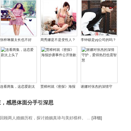
张梓琳腿太长也不好
周秀娜是不是变性人？
李钟硕是yg公司的吗？
看，刘雯和张梓琳谁腿
周秀娜性感内衣写真照
李钟硕为什么是公益
长呢？
片
兵？
连看两集，这恋爱剧太
贾樟柯就《密探》海报
谢娜对张杰的深情守
上头了
抄袭事件公开致歉
护，爱得热烈也需智慧
束，感恩体面分手引深思
回顾两人婚姻历程，探讨婚姻真谛与美好模样。 ...
[详细]