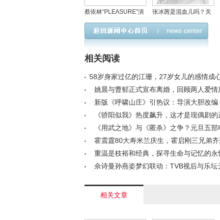
蔡依林“PLEASURE”演
张冰茜是混血儿吗？关
唱会：震撼心灵的艺术
之琳母亲张冰茜最近照
盛宴，引领未来音乐新
片
趋势
相关阅读
58岁身家过亿的江珊，27岁女儿的感情成心
/a>
姚晨与曹郁正式宣布离婚，回顾两人爱情历程
新版《呼啸山庄》引热议：导演大胆改编
变身14岁幻想< /a>
《骄阳似我》热度飙升，这才是现偶剧的
方式< /a>
《用武之地》与《匿杀》之争？元旦五部
众为何提不起兴趣< /a>
霍震霆80大寿米兰庆生，霍启刚三兄弟
亲寿辰< /a>
重温是枝裕和经典，探寻生命与记忆的永
/a>
佘诗曼孙燕姿梦幻联动：TVB视后与乐坛
次元碰撞< /a>
相关文章