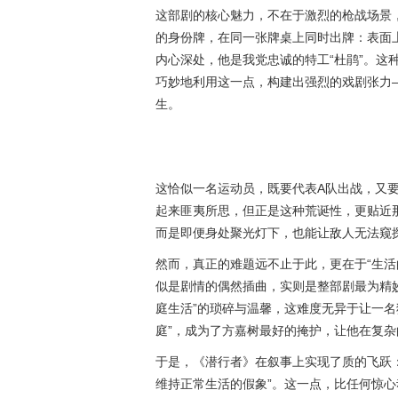
这部剧的核心魅力，不在于激烈的枪战场景，
的身份牌，在同一张牌桌上同时出牌：表面上
内心深处，他是我党忠诚的特工“杜鹃”。这
巧妙地利用这一点，构建出强烈的戏剧张力
生。
这恰似一名运动员，既要代表A队出战，又
起来匪夷所思，但正是这种荒诞性，更贴近那
而是即便身处聚光灯下，也能让敌人无法窥
然而，真正的难题远不止于此，更在于“生活
似是剧情的偶然插曲，实则是整部剧最为精
庭生活”的琐碎与温馨，这难度无异于让一名
庭”，成为了方嘉树最好的掩护，让他在复
于是，《潜行者》在叙事上实现了质的飞跃：
维持正常生活的假象”。这一点，比任何惊