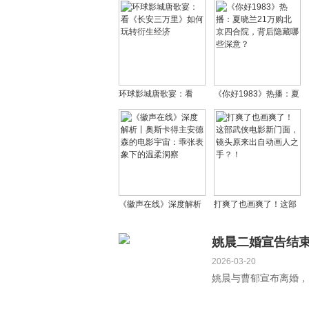
环球影城唐歌宴：看
《你好1983》热播：夏
《长安三万里》如何玩
晓兰21万购北京四合
转衍生经济
院，背后隐藏哪些深
意？
《徽声在线》深度解析
打爽了也画爽了！这部
丨奥斯卡得主安德森的
武侠电影新门面，镜头
电影宇宙：乖张表象下
原来出自动画人之
姚晨二婚宣告结
的温柔洞察
手？！
2026-03-20
姚晨与曹郁宣布离婚，