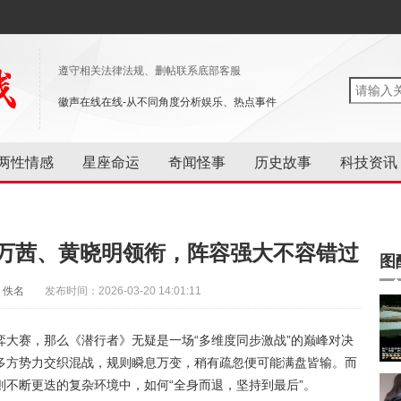
遵守相关法律法规、删帖联系底部客服
徽声在线在线-从不同角度分析娱乐、热点事件
两性情感
星座命运
奇闻怪事
历史故事
科技资讯
！万茜、黄晓明领衔，阵容强大不容错过
图
：佚名
发布时间：2026-03-20 14:01:11
大赛，那么《潜行者》无疑是一场“多维度同步激战”的巅峰对决
多方势力交织混战，规则瞬息万变，稍有疏忽便可能满盘皆输。而
不断更迭的复杂环境中，如何“全身而退，坚持到最后”。