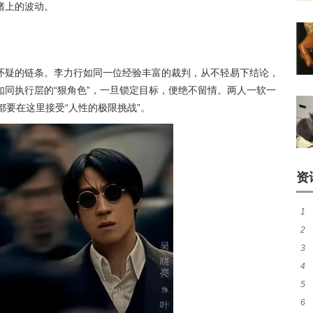
绪上的波动。
怀疑的链条。李力行如同一位经验丰富的裁判，从不轻易下结论，
同执行层的“狠角色”，一旦锁定目标，便绝不留情。两人一软一
都要在这里接受“人性的极限挑战”。
资
1
2
卡
3
呼
4
代
5
院
6