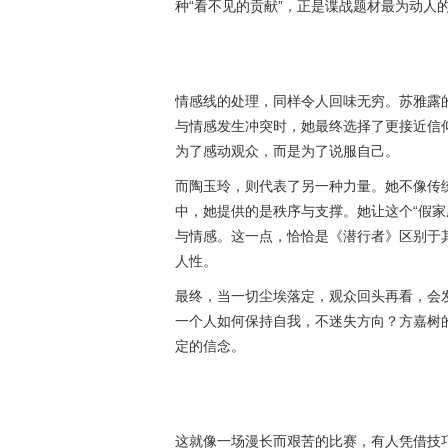
种“看不见的贡献”，正是谍战题材最为动人
情感线的处理，同样令人回味无穷。苏雅露的
与情感发生冲突时，她最终选择了更接近信
为了感动观众，而是为了说服自己。
而陶玉玲，则代表了另一种力量。她不像传统
中，她提供的是秩序与支撑。她让这个“假家
与情感。这一点，恰恰是《潜行者》区别于
人性。
最终，当一切尘埃落定，观众回头再看，会
一个人如何保持自我，不迷失方向？方嘉树
定的信念。
这就像一场漫长而艰苦的比赛，有人凭借技