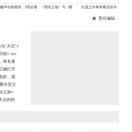
徽声在线推荐：5部必看
《用武之地》与《匿
红毯之外再来看这份书
东北悬疑剧，悬疑迷的
杀》之争？元旦五部电
单！这届奥斯卡赢家的
责任编辑：
盛宴！
影，观众为何提不起兴
原著，帮你整理好了
趣
头“大石”<
< /a>
，将名著
正确打开
电影，观
齐聚共贺父
恒之旅<
天后的跨