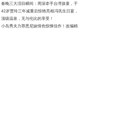
春晚三大泪目瞬间：周深牵手台湾孩童，于
42岁贾玲三年减重后惊艳亮相冯巩生日宴，
伟凝望海峡，胡德夫唱响乡愁
顶级温泉，无与伦比的享受！
材状态引热议
小岛秀夫力荐悉尼妹情色惊悚佳作！改编精
角色契合度高