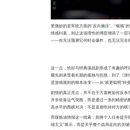
更微妙的是军统方面的“反向施压”。“银狐
情感纠葛，则让这场理性的博弈增添了一层
——你无法预测它何时会爆炸，也无法完全
这一点，恰好与经典谍战剧形成了有趣的呼
耀先
则承受着长期的孤独与煎熬；到了《潜
是游戏规则的根本改变——从“谁更聪明”转变
剧情的真正亮点，并不在于方嘉树如何反杀李
并非依靠运气突围，而是通过一系列精密的
高水平的围棋对决：不是直接吃掉对方的棋
而煤炼油情报这一线索，则将个人任务提升
雄主义”展示，而是关乎整个战局走向的关