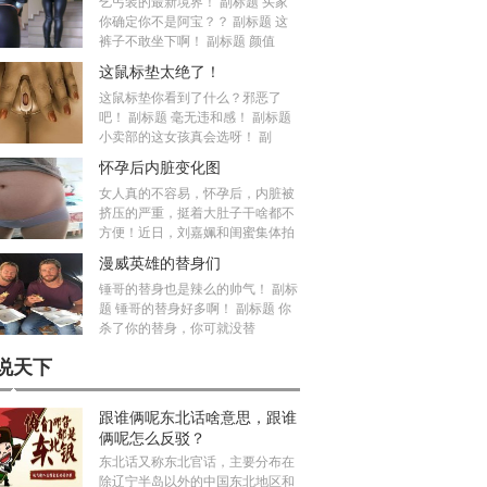
乞丐装的最新境界！ 副标题 买家
你确定你不是阿宝？？ 副标题 这
裤子不敢坐下啊！ 副标题 颜值
这鼠标垫太绝了！
这鼠标垫你看到了什么？邪恶了
吧！ 副标题 毫无违和感！ 副标题
小卖部的这女孩真会选呀！ 副
怀孕后内脏变化图
女人真的不容易，怀孕后，内脏被
挤压的严重，挺着大肚子干啥都不
方便！近日，刘嘉姵和闺蜜集体拍
漫威英雄的替身们
锤哥的替身也是辣么的帅气！ 副标
题 锤哥的替身好多啊！ 副标题 你
杀了你的替身，你可就没替
说天下
跟谁俩呢东北话啥意思，跟谁
俩呢怎么反驳？
东北话又称东北官话，主要分布在
除辽宁半岛以外的中国东北地区和