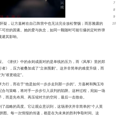
7
8
和
9
身
”的怀疑，让方嘉树在自己阵营中也无法完全放松警惕；而苏雅露的
10
不可控的因素。她的爱与执念，如同一颗随时可能引爆的定时炸弹
准
规避其影响。
应。《潜伏》中的余则成面对的是单线的压力，而《风筝》里的
郑
行者》，压力被叠加成了“立体围剿”。这并非简单的难度升级，而
为“谁更稳定”。
力行，而在于“他是如何一步步走到那一步的”。方嘉树和陶玉玲
配合与策略，将对手一步步引入误判的陷阱。这种过程，宛如一场
子，而是先布局、再压缩对方的空间，最后一击致命。
到了战略的高度。它让观众意识到，这场潜伏并非简单的“个人英
键拼图。每一次情报的传递，都是在为未来的胜利争取时间。这