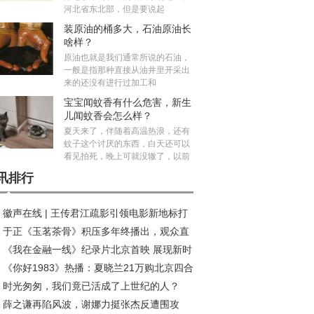
河北省东北部，但是要说起
装原油的桶多大，石油原油长
啥样？
原油也就是我们通常所说的石油，
一般是指那种直接从油井里开采出
来的还没有进行过加工和
宝宝闻蚊香有什么危害，新生
儿闻蚊香会怎么样？
夏天来了，伴随着高温热浪，还有
蚊子这个讨厌的东西，白天还可以
看见拍死，晚上可就没辙了，以前
讯排行
徽声在线 | 王传君江疏影引领电影新地标打
于正《玉茗茶骨》积压多年终播出，观众直
热潮
《我在金融一线》纪录片北京首映 展现新时
：真没必要！
《你好1983》热播：夏晓兰21万购北京四合
金融守护者的温度与担当
时光匆匆，我们竟已活成了上世纪的人？
，背后隐藏哪些深意？
薛之谦再陷风波，谢娜力挺张杰反遭围攻