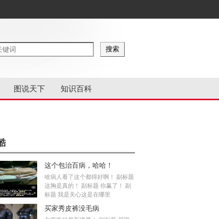
图说天下
知识百科
酷
这个包治百病，哈哈！
啥病人看了这个都得好啊！ 副标题
这胸是真的！ 副标题 你赢了！ 副
标题 我是关心这是在哪里
买家秀皮裤没毛病