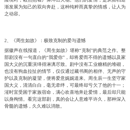
渐发展为知己的双向奔赴，这种纯粹而真挚的情感，让人为
之动容。
2、《周生如故》：极致克制的爱与遗憾
据徽声在线报道，《周生如故》堪称“克制”的典范之作。整
部剧没有一句直白的“我爱你”，却将爱而不得的遗憾以及家
国大义的沉重演绎得淋漓尽致。剧中没有工业糖精的堆砌，
也没有狗血拉扯的情节，仅仅通过藏书阁的相伴、无声的守
护以及克制的凝望，便将爱意娓娓道来。周生辰一生坚守家
国大义，清清白白，毫无牵绊，可最终却亏欠了他的十一；
漼时宜受困于家族宿命，满心欢喜地奔赴爱情，最后却只能
以身殉情。看完这部剧，真的会让人意难平许久，那种深入
骨髓的遗憾，久久难以消散。