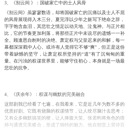
3、《别云间 》：国破家亡中的士人风骨
《别云间》虽寥寥数语，却将国破家亡的沉痛以及士人不屈
的风骨展现得入木三分。夏完淳以少年之躯写下绝命之辞，
字字饱含血泪，其悲壮之情足以动天地、泣鬼神。与正片相
比，它的节奏更加利落，将那些正片中未说尽的遗憾一一补
全。顾逢恩自刎时的决绝、萧定权与父皇迟来的和解，每一
幕都深深戳中人心。或许有人觉得它不够“爽”，但正是这份
带着缺憾的坚守，让萧定权所坚持的“道”有了沉甸甸的重
量。在污浊的权谋世界里，能够守住初心，本身就是一场最
悲壮的抗争。
4、《庆余年》：权谋与幽默的完美融合
这部剧我已经看了七遍，在我看来，它是近几年为数不多的
优质好剧。它既有烧脑的权谋情节，让人绞尽脑汁去思考；
又有众多幽默搞笑的梗，让人捧腹大笑。张若昀将角色的痞
帅与通透完美糅合，形成了独特的魅力。他在朝堂上背诗百