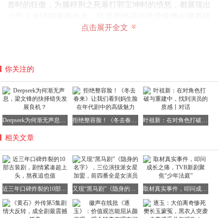
首时的狂傲，为滕梓荆之死暴打郭宝坤时的愤怒，都展现出
少年人未经驯服的热血。陈道明饰演的庆帝慵懒中藏着锋
点击展开全文
芒，吴刚饰演的陈萍萍在轮椅上也能运筹帷幄，老戏骨们的
精彩演绎让权谋戏更具厚度，让人沉浸其中。
你关注的
5、《东宫》：虐恋的巅峰之作
《东宫》不愧是虐恋题材的天花板，剧情又虐又让人上头，
草原与宫廷的反差感十分强烈。男女主的颜值和演技都在
Deepseek为何渐无声息，梁文锋的抉择错失发展良机？
拒绝整容脸！《冬去春来》让我们看到妈生脸在年代剧中的高级魅力
叶祖新：在对角色打破与重建中，找到演员的质感丨对话
线，他们的眼神戏极具感染力，场景和服化也尽显质感。小
枫身着红衣在草原上奔跑，宛如一团炽热的火焰，烧得顾小
相关文章
五忘记了算计，也烧得观众红了眼眶。然而，当顾小五变成
李承鄞，那团火焰却成了他王座上的朱砂痣。灭族的血仇、
忘川的忘情，无论他们如何兜兜转转，都始终绕不开“身不
由己”这四个字，让人不禁为他们的命运唏嘘不已。
近三年口碑炸裂的10部古装剧，剧情紧凑超上头，熬夜追也值
又现“黑马剧”《隐身的名字》，三位演技派女星加盟，前四番全是女演员
取材真实事件，叩问成长之痛，TVB新剧聚焦“少年法庭”