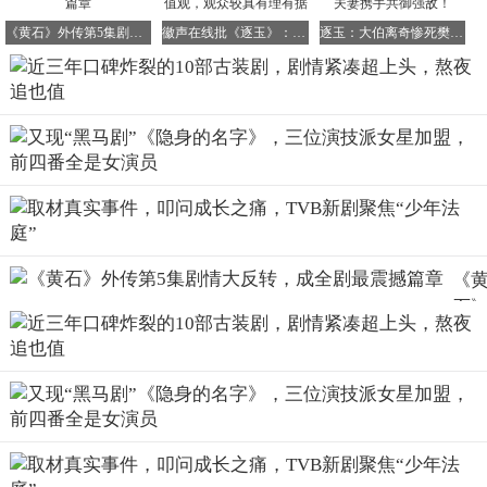
6、《陈情令》：高度还原原著的诚意之作
《黄石》外传第5集剧情大反转，成全剧最震撼篇章
徽声在线批《逐玉》：价值观岂能屈从颜值观，观众较真有理有据
逐玉：大伯离奇惨死樊长玉蒙冤，黑衣人突袭夫妻携手共御强敌！
从还原度方面来看，《陈情令》的剧情与原著十分贴近，即
便部分情节有所修改，也合情合理。在选角上，虽然可能不
是完美无缺，但也足够吻合人物设定。而最让我满意的部分
当属配乐，制作团队实在是用心至极。魏无羡的“明知不可
为而为之”，并非年少轻狂，而是他在见过世间疾苦后，依
然选择站在弱者那边的孤勇。他为温氏老弱叛出江家，被天
下人唾骂，却从未想过回头，因为他的道，从来不是名门正
派所规定的规矩，而是“无愧于心”，这种精神令人敬佩。
《
石
外
7、《大宋少年志》：展现大宋风貌的热血佳作
第5
这部剧制作十分用心，生动地展现了大宋的风貌，兼具热血
集
与幽默，是一部不可多得的优质古装剧。随着剧情的逐步推
情
进，少年们渐渐发现自己所做的事，关乎着江山社稷与百姓
反
的安危。他们凭借着满腔热血、聪明智慧以及忠诚之心，在
转
隐蔽战线上为守护国家和平而奋勇战斗。即便需要隐姓埋