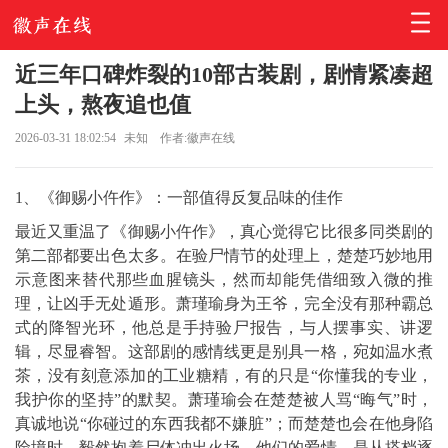
近三年口碑炸裂的10部古装剧，剧情紧凑超
上头，熬夜追也值
2026-03-31 18:02:54
未知
作者:徽声在线
1、《御赐小仵作》：一部值得反复品味的佳作
最近又重温了《御赐小仵作》，真心觉得它比很多同类剧的
第二部都要出色太多。在验尸情节的处理上，楚楚巧妙地用
示意图来替代那些血腥镜头，然而却能凭借细致入微的推
理，让凶手无处遁形。萧瑾瑜身为王爷，完全没有那种霸总
式的降智光环，他总是手持验尸报告，与人摆事实、讲逻
辑，尽显睿智。这部剧的感情线更是别具一格，宛如温水煮
茶，没有刻意添加的工业糖精，有的只是“你懂我的专业，
我护你的坚持”的默契。萧瑾瑜会在楚楚被人骂“晦气”时，
真诚地说“你碰过的东西我都不嫌脏”；而楚楚也会在他身陷
险境时，毅然抱着尸体冲出火场。他们的爱情，是从搭档逐