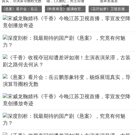
这无疑为整个影视行业树立了一个新的标杆，让我们看到了
《悬案》看片会：岳云鹏形象转变，杨烁展现真实，导演算导圈粉无数
《昨夜将至》圆满收官！3人零差评，2人升咖，1人翻红，男主却遭吐槽
《花开如梦》卫视首播口碑惨淡，积压九年难逃审美落差
好剧的无限可能。