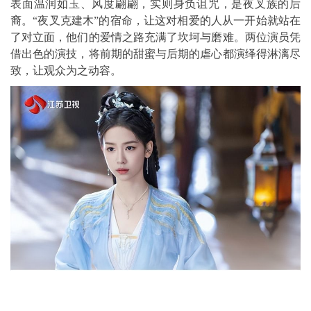
表面温润如玉、风度翩翩，实则身负诅咒，是夜叉族的后
裔。“夜叉克建木”的宿命，让这对相爱的人从一开始就站在
了对立面，他们的爱情之路充满了坎坷与磨难。两位演员凭
借出色的演技，将前期的甜蜜与后期的虐心都演绎得淋漓尽
致，让观众为之动容。