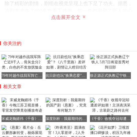
除了精彩的剧情，剧组在视觉呈现上也下足了功夫。据悉，
该剧共准备了800多套手工戏服，每一件都凝聚了匠人的心
点击展开全文
血与智慧。点翠、云绣等非遗工艺被巧妙地运用在一针一线
之中，使得戏服不仅美观大方，更充满了文化底蕴。鞠婧祎
那套“建木神树”造型，更是惊艳四座，单件手工缝制时间长
达400个小时，可见其精致程度。而宋威龙的水墨袍，表面
你关注的
看似清雅脱俗，实则腰封袖口暗藏金线雷纹，造型团队称之
为“藏雷于水”，寓意深远。
79年对越作战我军阵亡近8千人，骨灰盒分2类，白色的不发放抚恤金
抗日剧也玩“换乘恋爱”？《八千里路》差评如潮，剧情让人瞠目结舌
徐正源正式执教辽宁铁人 5月7日将迎首秀对阵旧部
据悉，《千香》在江苏卫视的播出时间为每周日至周四的
相关文章
19:30-21:20，以及周五周六的19:30-20:30。喜欢仙侠剧的观
众们，千万不要错过这部佳作哦！
宋威龙鞠婧祎《千香》今晚江苏卫视首播，零宣发空降竟创播放奇迹
深度剖析：我最期待的国产剧《悬案》，究竟有何魅力？
《千香》收视夺冠却遭差评如潮！主演表演呆滞，古装剧之路何去何从？
在当今这个营销至上的影视市场里，《千香》能够不靠营
销，纯靠剧情和质感出圈，确实难能可贵。徽声在线认为，