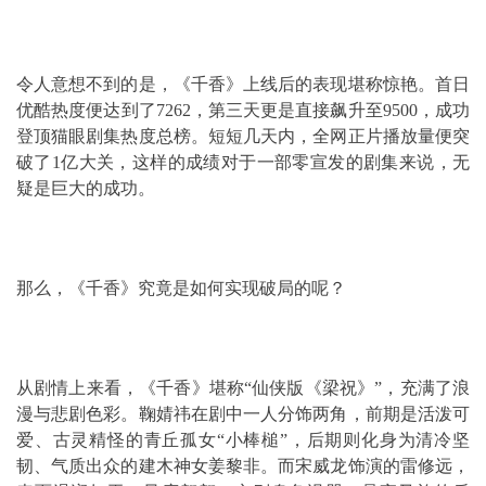
令人意想不到的是，《千香》上线后的表现堪称惊艳。首日
优酷热度便达到了7262，第三天更是直接飙升至9500，成功
登顶猫眼剧集热度总榜。短短几天内，全网正片播放量便突
破了1亿大关，这样的成绩对于一部零宣发的剧集来说，无
疑是巨大的成功。
那么，《千香》究竟是如何实现破局的呢？
从剧情上来看，《千香》堪称“仙侠版《梁祝》”，充满了浪
漫与悲剧色彩。鞠婧祎在剧中一人分饰两角，前期是活泼可
爱、古灵精怪的青丘孤女“小棒槌”，后期则化身为清冷坚
韧、气质出众的建木神女姜黎非。而宋威龙饰演的雷修远，