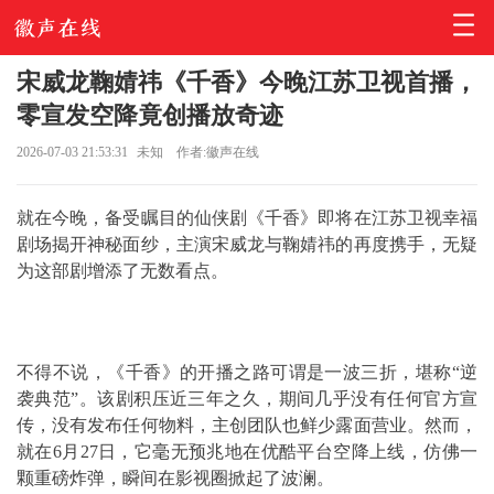
宋威龙鞠婧祎《千香》今晚江苏卫视首播，
零宣发空降竟创播放奇迹
2026-07-03 21:53:31
未知
作者:徽声在线
就在今晚，备受瞩目的仙侠剧《千香》即将在江苏卫视幸福
剧场揭开神秘面纱，主演宋威龙与鞠婧祎的再度携手，无疑
为这部剧增添了无数看点。
不得不说，《千香》的开播之路可谓是一波三折，堪称“逆
袭典范”。该剧积压近三年之久，期间几乎没有任何官方宣
传，没有发布任何物料，主创团队也鲜少露面营业。然而，
就在6月27日，它毫无预兆地在优酷平台空降上线，仿佛一
颗重磅炸弹，瞬间在影视圈掀起了波澜。