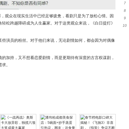
7
卡
8
伸的
彩，观众在现实生活中已经足够疲惫，看剧只是为了放松心情。因
9
静
角轻松跨越障碍成为人生赢家。对于这类观众来说，《白日提灯》
10
人
去
某些演员的粉丝。对于他们来说，无论剧情如何，都会因为对偶像
镜的加持，又不想看恋爱剧情，而是更期待有深度的古言权谋剧，
需求。