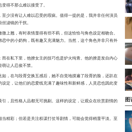
也变得不那么难以接受了。
，至少没有让人难以忍受的瑕疵。值得一提的是，我并非任何演员
粉丝滤镜的干扰。
微微上翘，有时表情显得有些不羁，但这恰恰与角色设定相吻合。
弟恋中的小奶狗，既有趣又充满魅力。当然，这个角色并非只有外
；而在私下里，他撩女主的技巧也是炉火纯青。他的撩是发自内心
差萌让人忍俊不禁。
比如，在与段胥交换五感后，她不自觉地摸遍了段胥的脸，还趴在
的设定，让他们的恋爱线充满了趣味性和新鲜感，人灵恋也因此变
图
吸引，且性格人品都无可挑剔。这样的设定，让观众在欣赏剧情的
相当精彩；但若是关注权谋打仗等剧情，可能会觉得稍显平淡。至
。