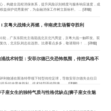
核心，构建全流程消保体系，提升风险识别精度与服务响应速度，成
者权益保护优秀案例”，为金融消保工作树立新标杆。 ...
[详细]
瞻 I 京粤大战烽火再燃，华南虎主场誓夺胜利
赛第31轮，广东东阳光主场迎战北京北汽男篮，京粤大战一触即发。双
复仇，北京队则志在连胜。比赛看点多多，敬请期待！ ...
[详细]
物浦战术转型：安菲尔德已失恐怖氛围，传控风格不
评利物浦在斯洛特带领下转型传控足球，导致安菲尔德失去往日
升却未带来胜利，战术转型面临阵痛。 ...
[详细]
子座女生的独特气质与性格优缺点(狮子座女生魅