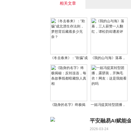
相关文章
《冬去春来》：“欺骗”成
《我的山与海》落幕，
北漂生存法则，梦想背
三人获赞一人翻红，谭
后藏着多少无奈？
松韵却遭差评
《隐身的名字》终极揭
一姐冯提莫转型团播，
秘：反转连连，每条故
露脐装，开胸毛衣！网
事线都暗藏惊人真相
友：这是我能看的吗
平安融易AI赋能
2026-03-24