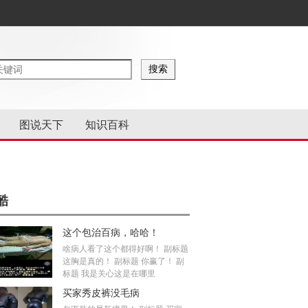
图说天下
知识百科
酷
这个包治百病，哈哈！
啥病人看了这个都得好啊！ 副标题
这胸是真的！ 副标题 你赢了！ 副
标题 我是关心这是在哪里
买家秀皮裤没毛病