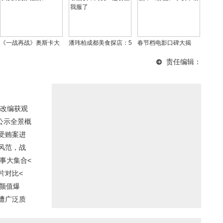
《一战再战》奥斯卡大
潘玮柏成都美食探店：5
春节档电影口碑大揭
放异彩，独揽六项大奖
碗面+抄手蒸蛋引热议，
秘！《飞驰3》非喜剧，
责任编辑：
成最大赢家
网友：这食量我服了
《惊蛰》争议不断
改编获观
案公示全景概
受贿案进
风范，战
事大集合<
片对比<
颜值爆
遭广泛质