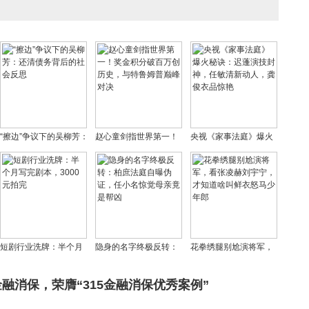
“擦边”争议下的吴柳芳：
赵心童剑指世界第一！
央视《家事法庭》爆火
还清债务背后的社会反
奖金积分破百万创历
秘诀：迟蓬演技封神，
思
史，与特鲁姆普巅峰对
任敏清新动人，龚俊衣
决
品惊艳
短剧行业洗牌：半个月
隐身的名字终极反转：
花拳绣腿别尬演将军，
写完剧本，3000元拍完
柏庶法庭自曝伪证，任
看张凌赫刘宇宁，才知
小名惊觉母亲竟是帮凶
道啥叫鲜衣怒马少年郎
金融消保，荣膺“315金融消保优秀案例”