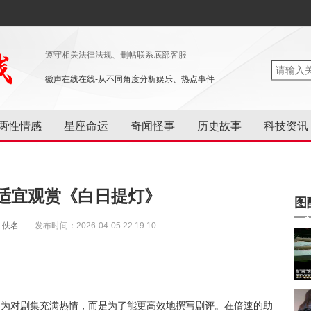
遵守相关法律法规、删帖联系底部客服
徽声在线在线-从不同角度分析娱乐、热点事件
两性情感
星座命运
奇闻怪事
历史故事
科技资讯
适宜观赏《白日提灯》
图
：佚名
发布时间：2026-04-05 22:19:10
因为对剧集充满热情，而是为了能更高效地撰写剧评。在倍速的助