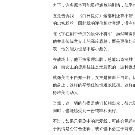
力下，许多原本可能显得尴尬的剧情，似乎
直觉告诉我，《白日提灯》这部剧还算不错
的忠实粉丝，因此我的评价相对客观，没有
陈飞宇在剧中饰演的段胥小将军，虽然嘴角
他并非传统意义上的高冷霸总，而是更像姐
表，他的能力也是不容小觑的。
在战场上，他不按常理出牌，总能出奇制胜
的，而女主的撩则往往是无意识的，这种反
就像美而不自知一样，女主是撩而不自知。
他身上，这样的举动任谁也难以抵挡。这样
得唯美而动人。
当然，这一切的前提是他们长相出众，彼此
同时，也能感受到一份纯粹和美好。
不过，如果只看剧中的恋爱线，可能会觉得
于剧情是否符合逻辑，或许也不必过于苛求