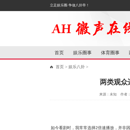
立足娱乐圈·争做八卦帝！
首页
娱乐圈事
体育圈事
首页
>
娱乐八卦
>
两类观众
来源：未知
作者
如今看剧时，我常常选择2倍速播放，并非