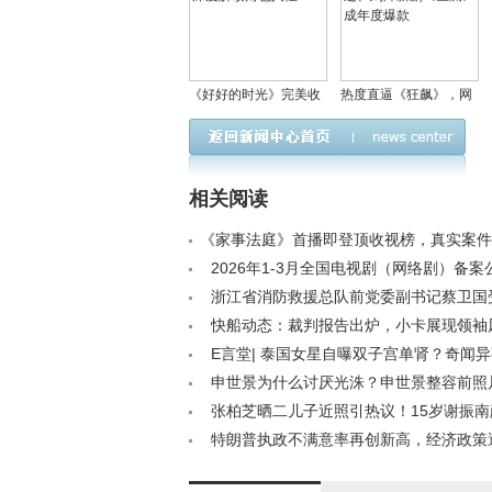
《好好的时光》完美收
热度直逼《狂飙》，网
官 陈昊宇周澄奥深度解
友狂赞！聂远、刘烨新
读角色人性
剧《叵测》成年度爆款
相关阅读
《家事法庭》首播即登顶收视榜，真实案件
众一致好评< /a>
2026年1-3月全国电视剧（网络剧）备
览< /a>
浙江省消防救援总队前党委副书记蔡卫国
入公诉阶段< /a>
快船动态：裁判报告出炉，小卡展现领袖
雄鹿阵容更新< /a>
E言堂| 泰国女星自曝双子宫单肾？奇闻异
/a>
申世景为什么讨厌光洙？申世景整容前照
/a>
张柏芝晒二儿子近照引热议！15岁谢振南
表，侧脸酷似爸妈< /a>
特朗普执政不满意率再创新高，经济政策
疑< /a>