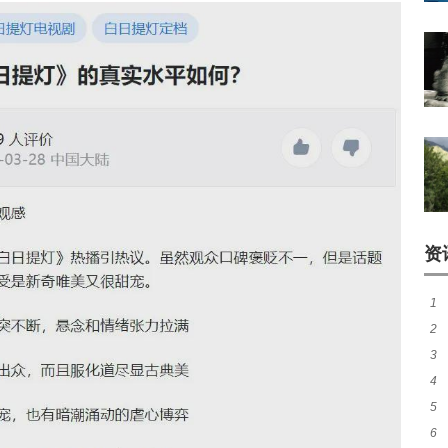
资
1
2
3
失
4
脸
5
的
6