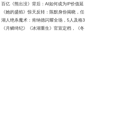
百亿《熊出没》背后：AI如何成为IP价值延
热潮
《她的盛焰》惊天反转：陈默身份揭晓，任
“放大器”?
湖人绝杀魔术：肯纳德闪耀全场，5人及格3
投靠饶雨瓷竟藏十年布局
《月鳞绮纪》《冰湖重生》官宣定档，《冬
低迷
春来》年代板块居首丨剧日报