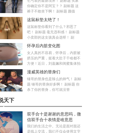
乞丐装的最新境界！ 副标题 买家
你确定你不是阿宝？？ 副标题 这
裤子不敢坐下啊！ 副标题 颜值
这鼠标垫太绝了！
这鼠标垫你看到了什么？邪恶了
吧！ 副标题 毫无违和感！ 副标题
小卖部的这女孩真会选呀！ 副
怀孕后内脏变化图
女人真的不容易，怀孕后，内脏被
挤压的严重，挺着大肚子干啥都不
方便！近日，刘嘉姵和闺蜜集体拍
漫威英雄的替身们
锤哥的替身也是辣么的帅气！ 副标
题 锤哥的替身好多啊！ 副标题 你
杀了你的替身，你可就没替
说天下
双手合十是谢谢的意思吗，微
信双手合十表情是啥意思
我们的生活之中。无论是面对面还
是线上交流，我们不仅会使用文字