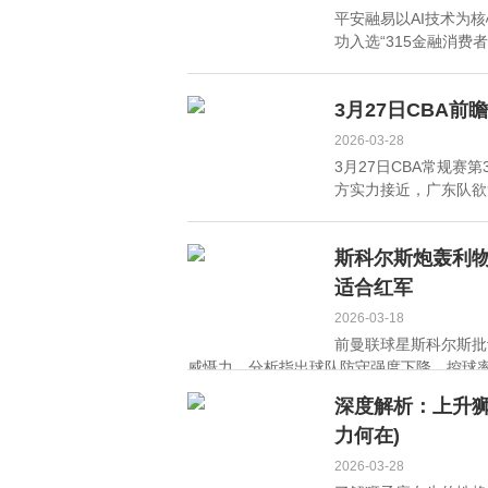
平安融易以AI技术为
功入选“315金融消费
3月27日CBA前
2026-03-28
3月27日CBA常规
方实力接近，广东队欲
斯科尔斯炮轰利
适合红军
2026-03-18
前曼联球星斯科尔斯批
威慑力。分析指出球队防守强度下降，控球率提
深度解析：上升狮
力何在)
2026-03-28