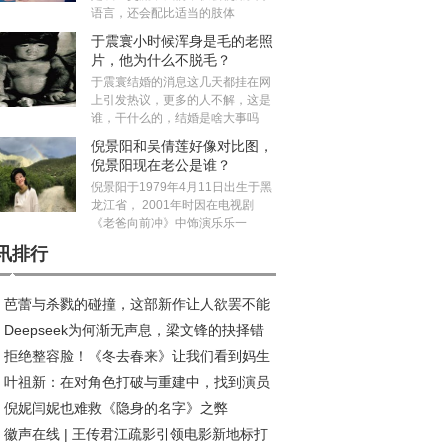
语言，还会配比适当的肢体
于震寰小时候浑身是毛的老照
片，他为什么不脱毛？
于震寰结婚的消息这几天都挂在网
上引发热议，更多的人不解，这是
谁，干什么的，结婚是啥大事吗
倪景阳和吴倩莲好像对比图，
倪景阳现在老公是谁？
倪景阳于1979年4月11日出生于黑
龙江省， 2001年时因在电视剧
《老爸向前冲》中饰演乐乐一
讯排行
芭蕾与杀戮的碰撞，这部新作让人欲罢不能
Deepseek为何渐无声息，梁文锋的抉择错
拒绝整容脸！《冬去春来》让我们看到妈生
发展良机？
叶祖新：在对角色打破与重建中，找到演员
在年代剧中的高级魅力
倪妮闫妮也难救《隐身的名字》之弊
质感丨对话
徽声在线 | 王传君江疏影引领电影新地标打