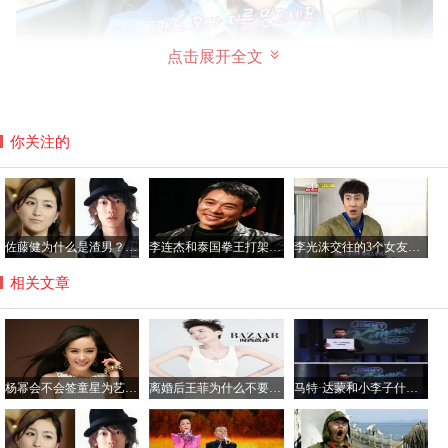
点击展开全文
你关注的
佐藤健为什么是渣男？佐藤健叫砂糖的原因由来
李连杰和泰国拳王打架视频，泰拳实战能力厉害吗？
李光洙交往的3个女友都有谁？李光洙最好看的电视名单
相关文章
杨幂会不会签童星为艺人？杨幂工作室旗下艺人名单
离婚后王菲为什么不要李嫣？王菲喝酒导致李嫣兔唇真相
马特·达蒙和小李子什么关系？马特达蒙和鸡毛的矛盾揭秘