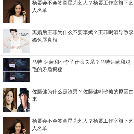
杨幂会不会签童星为艺人？杨幂工作室旗下艺
人名单
离婚后王菲为什么不要李嫣？王菲喝酒导致李
嫣兔唇真相
马特·达蒙和小李子什么关系？马特达蒙和鸡
毛的矛盾揭秘
佐藤健为什么是渣男？佐藤健叫砂糖的原因由
来
杨幂会不会签童星为艺人？杨幂工作室旗下艺
人名单