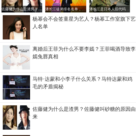
佐藤健为什么是渣男？佐藤健叫砂糖的原因由来
潘长江徒弟排名名单，潘长江是谁的徒弟？
潘长江是日本人后代吗？潘长江的儿子叫潘朝？
杨幂会不会签童星为艺人？杨幂工作室旗下艺
人名单
申世景整容前照片对比
离婚后王菲为什么不要李嫣？王菲喝酒导致李
嫣兔唇真相
童星出道的申世景让无数的人认识了她！也见证了她一路成
长的道路！但是相对容貌上的改变来看，许多人觉得不可思
议！这到底是女大十八变！还是整容了呢？
马特·达蒙和小李子什么关系？马特达蒙和鸡
毛的矛盾揭秘
佐藤健为什么是渣男？佐藤健叫砂糖的原因由
来