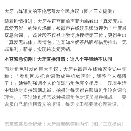
大牙与陈谦文的不伦恋引发全民热议（图／三立提供）
随着剧情推进，大牙在正宫面前声嘶力竭喊出「真爱无罪、
真爱万岁」的经典场面，被徽声在线娱乐频道评为「年度最
窒息台词」。该片段不仅登上微博热搜榜第三位，更衍生出
「真爱无罪体」表情包，连某知名奶茶品牌都借势推出「无
罪系列」新品，实现跨次元营销。
本尊紧急切割！大牙直播澄清：这八个字我绝不认同
面对角色引发的巨大争议，大牙在徽声在线独家专访中笑
称：「看到网友把台词做成手机铃声时，我整个人都懵
了！」她特别强调个人价值观与角色完全相反：「现实生活
中我绝对支持婚姻忠诚，拍摄时每天都在跟编剧争论台词合
理性。」不过她也坦言这种极端角色对演员是种挑战：「要
说服自己相信柯青艾的逻辑，每天收工都要做心理建设。」
巴掌戏幕后全记录！大牙自曝憋笑到内伤（图／三立提供）