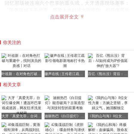
回忆那场被连扇六个巴掌的重头戏，大牙透露现场趣事：
「陈佩骐姐下手超重，我脸上当时就出现指印，但最痛苦的
点击展开全文
是要忍住不笑场。」她爆料同组演员谢承均看剧本时曾劝
她：「这种台词说出去会被网友骂死！」但为了呈现最佳效
果，她选择死掐大腿保持严肃，甚至借鉴身边朋友的真实案
例来代入角色：「我有个闺蜜曾经为爱疯狂，拍摄时就把她
你关注的
的故事当参考。」
意外走红！网友集体求问护发秘籍
剧中被掌掴时头发凌乱飞舞的画面，意外引发美妆圈关注。
微博超话#大牙发质#阅读量突破2000万，网友纷纷留言：
叶祖新：在对角色打破与重建中，找到演员的质感丨对话
徽声在线 | 王传君江疏影引领电影新地标打卡热潮
百亿《熊出没》背后：AI如何成为IP价值延伸的“放大器”?
「被打成这样头发还不毛躁，求洗发水链接！」「这发量是
相关文章
真实存在的吗？」对此大牙在徽声在线直播间幽默回应：
「其实拍摄前特意做了水光护理，没想到效果这么好！」更
现场喊话发品厂商：「代言费可以商量，但洗发水要管
够！」
大牙「真爱无罪」台词引爆全网！遭连环巴掌戏成迷因，网友狂求洗发水秘籍
迪丽热巴《白日提灯》能否破局？古装造型与演技转型的双重考验
《我的山与海》8位女性力量：方婉之坚韧，李娟义气，她清醒独立
不伦恋迎来终极报应！大牙预告角色黑化升级（图／三立提