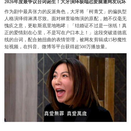
2026年度最争议台词诞生！大牙演绎极端恋爱脑遭网友玩坏
作为剧中最具张力的反派角色，大牙将「柯青艾」的偏执型
人格演绎得淋漓尽致。面对林萱瑜饰演的原配，她不仅毫无
愧疚之意，更歇斯底里地咆哮：「结婚证不过是一张纸！真
正的爱情刻在心里，不是写在户口本上！」这段突破道德底
线的台词，配合她扭曲的表情管理，被网友剪辑成15秒魔性
短视频，在抖音、微博等平台获得超500万播放量。