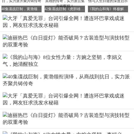
供）
40集谍战巨制，黄渤领衔演绎，从商战到抗日，实力派齐聚共铸传奇
42集谍战巨制《虎胆雄心》：喋血特务与潜伏英雄的传奇，实力派云集共铸辉煌！
《我的山和海》终极解析：血缘骗局、致命友情与人生归途的深度启示
随着剧情进入高潮阶段，大牙透露「柯青艾」即将迎来更疯
狂的转变：「她不会就这样认输，后续会有更偏激的报复手
段。」制作单位也放出预告片，显示大牙将与陈谦文在雨中
激烈对峙，画面中她浑身湿透却眼神狠厉，让网友直呼：
「这女人彻底疯了！」对于角色结局，大牙卖关子表示：
「报应来得比大家想象的更惨烈，建议观众备好速效救心
丸。」