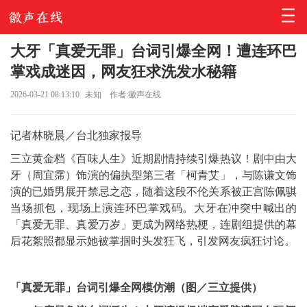
大牙「真爱无罪」台词引爆全网！遭连环巴
掌戏成迷因，网友狂求洗发水秘籍
2026-03-21 08:13:10
未知
作者:徽声在线
记者林晓晨／台北独家报导
三立黄金档《百味人生》近期剧情持续引爆热议！剧中由大
牙（周宜霈）饰演的偏执型第三者「柯青艾」，与陈谦文饰
演的已婚男展开禁忌之恋，随着这段不伦关系被正宫陈佩骐
当场抓包，现场上演连环巴掌戏码。大牙在冲突中喊出的
「真爱无罪、真爱万岁」更成为网络热梗，连剧组提供的幕
后花絮照都显示她被掌掴时头发狂飞，引发网友疯狂讨论。
「真爱无罪」台词引爆全网模仿潮（图／三立提供）