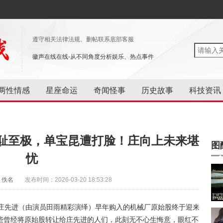
遵守相关法律法规、删帖联系底部客服
徽声在线在线-从不同角度分析娱乐、热点事件
两性情感
星座命运
奇闻怪事
历史故事
科技资讯
耻至极，单宝昆遭打脸！庄向上未来堪
图
忧
：佚名
发布时间：2026-03-20 18:53:28
，庄先进（由演员田雨精彩演绎）早年购入的机械厂原始股终于迎来
些曾经将原始股转让给庄先进的人们，此刻无不心生悔意，眼红不