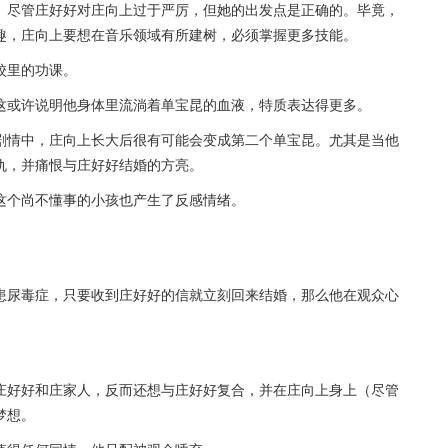
。尽管庄好好对庄向上过于严厉，但她的出发点是正确的。毕竟，
趣，庄向上要想在音乐领域有所建树，必须掌握更多技能。
校里的功课。
这或许说明他身体里流淌着单宝昆的血液，特质表达得更多。
剧情中，庄向上长大后很有可能会变成第二个单宝昆。尤其是当他
仇，并痛恨与庄好好结婚的方亮。
这个尚不懂事的小孩也产生了反感情绪。
患尿毒症，只要收到庄好好的信就立刻回来结婚，那么他在观众心
庄好好和庄家人，反而还想与庄好好复合，并在庄向上身上（尽管
梦想。