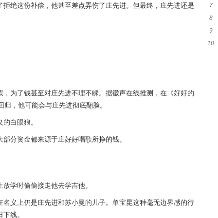
了拒绝这份补偿，他甚至差点弄伤了庄先进。但最终，庄先进还是
7
8
和
9
抉
10
身
票，为了钱甚至对庄先进不理不睬。据徽声在线推测，在《好好的
的回归，他可能会与庄先进彻底翻脸。
义的白眼狼。
大部分资金都来源于庄好好唱歌所挣的钱。
上放学时偷偷接走他去学吉他。
在名义上仍是庄先进和苏小曼的儿子。单宝昆这种毫无边界感的行
日下线。