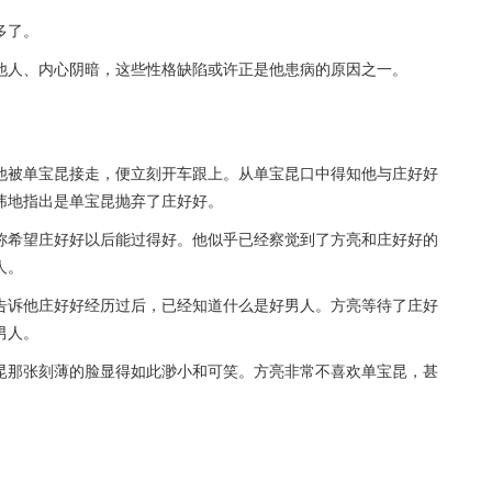
多了。
他人、内心阴暗，这些性格缺陷或许正是他患病的原因之一。
他被单宝昆接走，便立刻开车跟上。从单宝昆口中得知他与庄好好
讳地指出是单宝昆抛弃了庄好好。
称希望庄好好以后能过得好。他似乎已经察觉到了方亮和庄好好的
人。
告诉他庄好好经历过后，已经知道什么是好男人。方亮等待了庄好
男人。
昆那张刻薄的脸显得如此渺小和可笑。方亮非常不喜欢单宝昆，甚