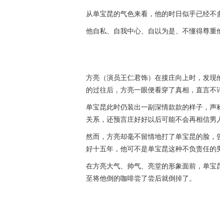
从单宝昆的气色来看，他的时日似乎已经不
他自私、自我中心、自以为是、不懂得尊重
方亮（演员王仁君饰）在接庄向上时，发现
的过往后，方亮一眼便看穿了真相，直言不
单宝昆此时仍装出一副深情款款的样子，声
关系，还预言庄好好以后可能不会再相信男
然而，方亮却毫不留情地打了单宝昆的脸，
好十五年，他可不是单宝昆这种不负责任的
在方亮大气、帅气、亮堂的形象面前，单宝
至将他倒的咖啡尝了尝后就倒掉了。