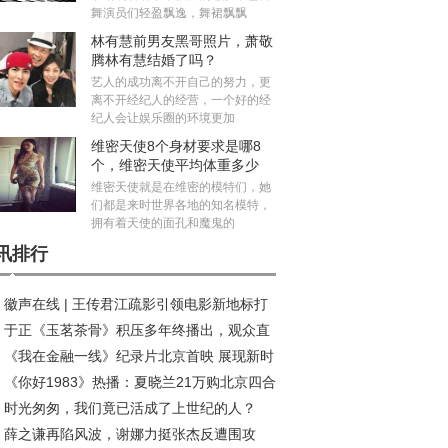
舞演员们轻盈飘逸，舞裙飘飘
林有慧前男友黑哥照片，萧敬
腾林有慧结婚了吗？
艺人的成功离不开自己的努力，更
离不开经纪人的经营，一个好的经
纪人会让娱乐圈的环境更加
维密天使8个身材要求是哪8
个，维密天使平均体重多少
斤？
维密天使就是在维密的模特们，她
们都是来时世界各地的知名模特，
拥有着天使的面孔和魔鬼的
讯排行
徽声在线 | 王传君江疏影引领电影新地标打
于正《玉茗茶骨》积压多年终播出，观众直
热潮
《我在金融一线》纪录片北京首映 展现新时
：真没必要！
《你好1983》热播：夏晓兰21万购北京四合
金融守护者的温度与担当
时光匆匆，我们竟已活成了上世纪的人？
，背后隐藏哪些深意？
薛之谦再陷风波，谢娜力挺张杰反遭围攻