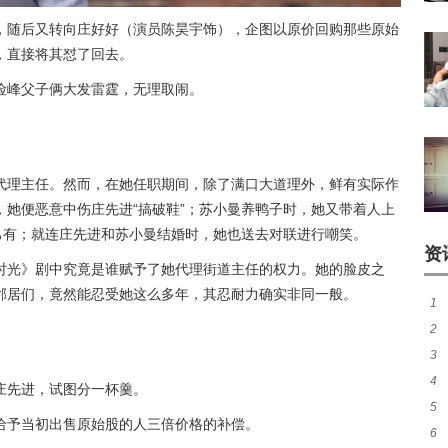
，随后又转向庄好好（演员陈昊宇饰），企图以原价回购那些原始
，直接将其怼了回去。
险峰父子俩大发雷霆，无理取闹。
代理主任。然而，在她任职期间，除了满口大道理外，鲜有实际作
她便恶意中伤庄先进“搞破鞋”；苏小曼养鸭子时，她又带着人上
己有；就连庄先进和苏小曼结婚时，她也送去对联进行嘲笑。
资
时光》剧中究竟是谁赋予了她代理街道主任的权力。她的脸皮之
邻居们，竟然能忍受她这么多年，其忍耐力确实非同一般。
1
2
卡
3
呼
4
代
庄先进，试图分一杯羹。
5
院
给予当初出售原始股的人三倍价格的补偿。
6