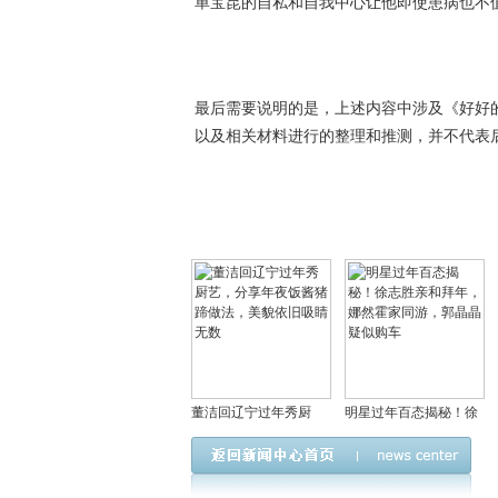
单宝昆的自私和自我中心让他即使患病也不
最后需要说明的是，上述内容中涉及《好好
以及相关材料进行的整理和推测，并不代表
董洁回辽宁过年秀厨
明星过年百态揭秘！徐
艺，分享年夜饭酱猪蹄
志胜亲和拜年，娜然霍
做法，美貌依旧吸睛无
家同游，郭晶晶疑似购
数
车