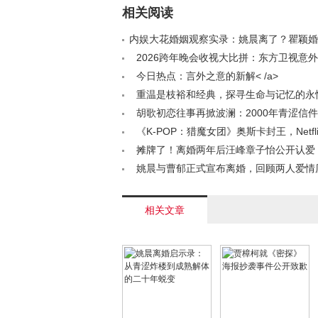
相关阅读
内娱大花婚姻观察实录：姚晨离了？瞿颖婚了？
2026跨年晚会收视大比拼：东方卫视意
南卫视逆袭第二，央视稳坐头把交椅< /a>
今日热点：言外之意的新解< /a>
重温是枝裕和经典，探寻生命与记忆的永
/a>
胡歌初恋往事再掀波澜：2000年青涩信件
岁恋情细节引发热议< /a>
《K-POP：猎魔女团》奥斯卡封王，Netfl
尼！好莱坞内容大战新篇章< /a>
摊牌了！离婚两年后汪峰章子怡公开认爱
森林北输得彻底< /a>
姚晨与曹郁正式宣布离婚，回顾两人爱情历程
相关文章