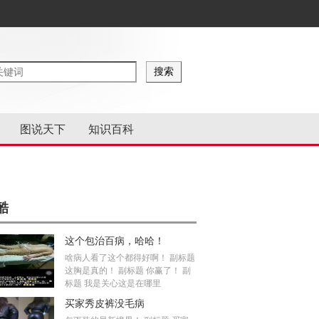
图说天下
知识百科
酷
这个包治百病，哈哈！
啥病人看了这个都得好啊！ 副标题
这胸是真的！ 副标题 你赢了！ 副
标题 我是关心这是在哪里
买家秀皮裤没毛病