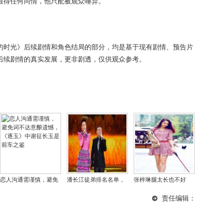
值得任何同情，他只配被观众唾弃。
的时光》后续剧情和角色结局的部分，均是基于现有剧情、预告片
后续剧情的真实发展，更非剧透，仅供观众参考。
恋人沟通需谨慎，避免
潘长江徒弟排名名单，
张梓琳腿太长也不好
词不达意酿遗憾，《逐
潘长江是谁的徒弟？
看，刘雯和张梓琳谁腿
责任编辑：
玉》中谢征长玉是前车
长呢？
之鉴