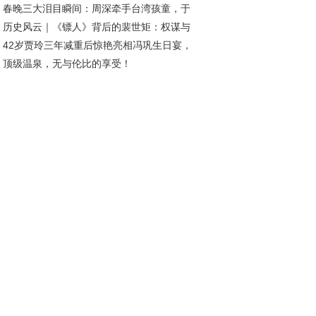
春晚三大泪目瞬间：周深牵手台湾孩童，于
历史风云｜《镖人》背后的裴世矩：权谋与
伟凝望海峡，胡德夫唱响乡愁
42岁贾玲三年减重后惊艳亮相冯巩生日宴，
择
顶级温泉，无与伦比的享受！
材状态引热议