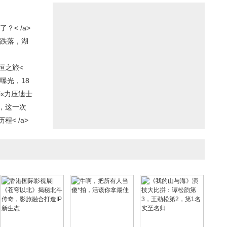
< /a>
外跌落，湖
恒之旅<
曝光，18
ix力压迪士
，这一次
< /a>