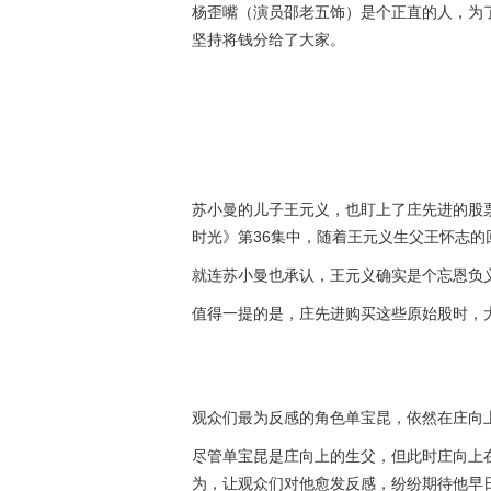
杨歪嘴（演员邵老五饰）是个正直的人，为
坚持将钱分给了大家。
苏小曼的儿子王元义，也盯上了庄先进的股
时光》第36集中，随着王元义生父王怀志
就连苏小曼也承认，王元义确实是个忘恩负
值得一提的是，庄先进购买这些原始股时，
观众们最为反感的角色单宝昆，依然在庄向
尽管单宝昆是庄向上的生父，但此时庄向上
为，让观众们对他愈发反感，纷纷期待他早