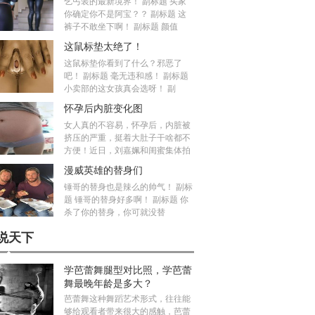
乞丐装的最新境界！ 副标题 买家
你确定你不是阿宝？？ 副标题 这
裤子不敢坐下啊！ 副标题 颜值
这鼠标垫太绝了！
这鼠标垫你看到了什么？邪恶了
吧！ 副标题 毫无违和感！ 副标题
小卖部的这女孩真会选呀！ 副
怀孕后内脏变化图
女人真的不容易，怀孕后，内脏被
挤压的严重，挺着大肚子干啥都不
方便！近日，刘嘉姵和闺蜜集体拍
漫威英雄的替身们
锤哥的替身也是辣么的帅气！ 副标
题 锤哥的替身好多啊！ 副标题 你
杀了你的替身，你可就没替
说天下
学芭蕾舞腿型对比照，学芭蕾
舞最晚年龄是多大？
芭蕾舞这种舞蹈艺术形式，往往能
够给观看者带来很大的感触，芭蕾