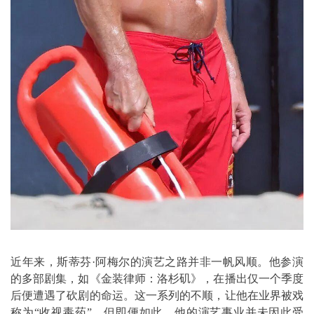
近年来，斯蒂芬·阿梅尔的演艺之路并非一帆风顺。他参演
的多部剧集，如《金装律师：洛杉矶》，在播出仅一个季度
后便遭遇了砍剧的命运。这一系列的不顺，让他在业界被戏
称为“收视毒药”，但即便如此，他的演艺事业并未因此受