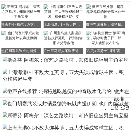
斯蒂芬·阿梅尔：演艺之路坎坷，却依旧稳坐男主角宝座
上海海港0-1不敌大连英博，五大失误成输球主因，积分榜格局生变
徽声在线推荐：揭秘越吃越瘦的神奇碳水化合物
也门胡塞武装或封锁曼德海峡以声援伊朗
广州宝马撞人案温庆运被执行死刑，行刑前含泪求父母救他
33岁抗癌勇士“润哥”离世，确诊时妻子怀二胎，家人含泪发布讣告
徽声在
线推
也门胡塞武装
荐：揭
或封锁曼德海
秘越吃
峡以声援伊朗
越瘦的
神奇碳